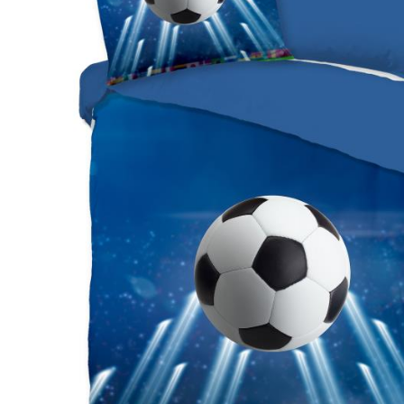
Hoofdkussens
Grijs
Kinderen
Matrasbeschermers
Bruin
1-persoons
Creme
Peuter
Roze
Ledikant
Paars
Rood
Oranje
Geel