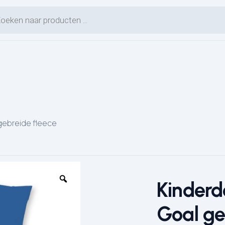
en zoeken
gebreide fleece
Kinderd
Goal ge
L