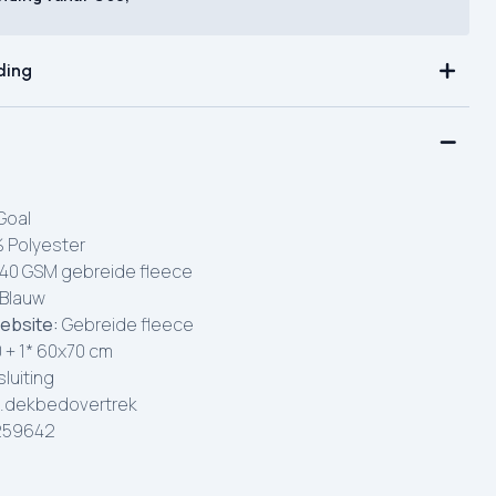
ding
Goal
 Polyester
40 GSM gebreide fleece
Blauw
ebsite:
Gebreide fleece
 + 1* 60x70 cm
luiting
.dekbedovertrek
259642