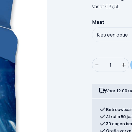
Vanaf
€
37,50
Maat
Kinderdekbedovert
−
+
Voor 12.00 u
Betrouwbaa
Al ruim 50 ja
30 dagen be
Gratis verze