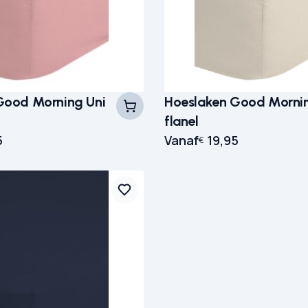
Good Morning Uni
Hoeslaken Good Mornin
flanel
5
Vanaf
19,95
€