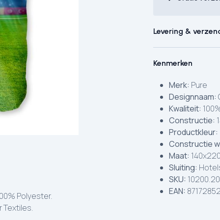
Levering & verzen
Kenmerken
Merk:
Pure
Designnaam:
Kwaliteit:
100%
Constructie:
1
Productkleur:
Constructie w
Maat:
140x220
Sluiting:
Hotels
SKU:
10200.20
EAN:
8717285
100% Polyester.
 Textiles.