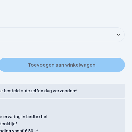
rek Pure Goal gebreide fleece aantal
Toevoegen aan winkelwagen
ur besteld = dezelfde dag verzonden*
r
ar ervaring in bedtextiel
denktijd*
nding vanaf € 50,-*