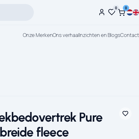
0
0
Onze Merken
Ons verhaal
Inzichten en Blogs
Contact
ekbedovertrek Pure
breide fleece