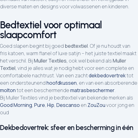
diverse maten en designs voor volwassenen en kinderen.
Bedtextiel voor optimaal
slaapcomfort
Goed slapen begint bij goed
bedtextiel
. Of je nu houdt van
fris katoen, warm flanel of luxe satijn – het juiste textiel maakt
het verschil. Bij
Muller Textiles,
ook wel bekend als
Muller
Textiel
, vind je alles wat je nodig hebt voor een complete en
comfortabele nachtrust. Van een zacht
dekbedovertrek
tot
een ondersteunend
hoofdkussen
, en van een absorberende
molton
tot een beschermende
matrasbeschermer
.
Bij Muller Textiles vind je bedtextiel van bekende merken als
Good Morning
,
Pure
,
Hip
,
Descanso
en
ZouZou
voor jong en
oud
Dekbedovertrek: sfeer en bescherming in één