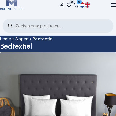
0
0
Ga naar de inhoud
Producten zoeken
Home
Slapen
Bedtextiel
Bedtextiel