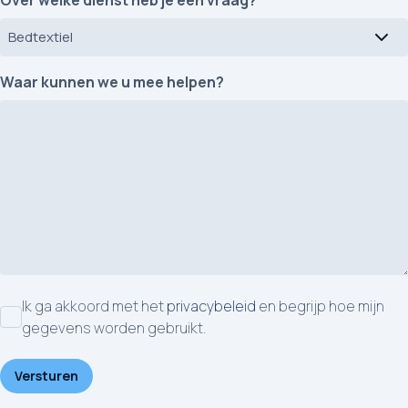
Over welke dienst heb je een vraag?
Waar kunnen we u mee helpen?
Ik ga akkoord met het
privacybeleid
en begrijp hoe mijn
Instemming
gegevens worden gebruikt.
Versturen