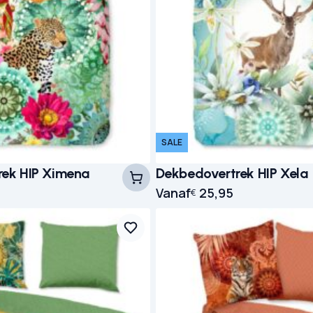
SALE
rek HIP Ximena
Dekbedovertrek HIP Xela
Vanaf
25,95
€