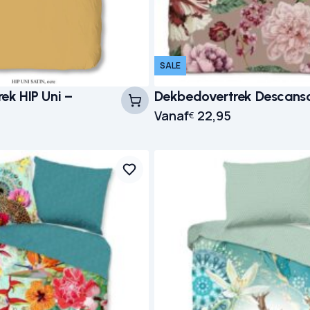
SALE
Dekbedovertrek Descanso 
ek HIP Uni –
Vanaf
22,95
€
e prijs was: € 59,95.
s: € 21,95.