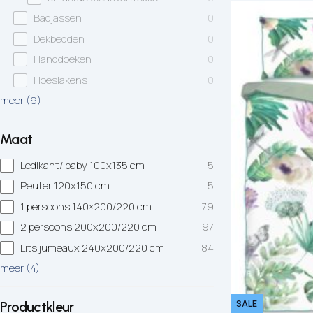
Badjassen
0
Hoofdkussens
Grijs
Kinderen
Dekbedden
0
Matrasbeschermers
Bruin
1-persoons
Handdoeken
0
Hoeslakens
0
Creme
Peuter
meer
(
9
)
Roze
Ledikant
Maat
Paars
Ledikant/ baby 100x135 cm
5
Peuter 120x150 cm
5
Rood
1 persoons 140×200/220 cm
79
Oranje
2 persoons 200x200/220 cm
97
Lits jumeaux 240x200/220 cm
84
Geel
meer
(
4
)
SALE
Productkleur