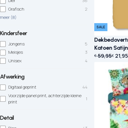
Dier
36
Grafisch
2
meer
(
8
)
SALE
Kindersfeer
Dekbedovertr
Jongens
5
Katoen Satijn
Meisjes
3
Oorspronkelijk
Huidige prijs i
59,95
21,95
€
€
Unisex
4
Afwerking
Digitaal geprint
44
Voorzijde panel print, achterzijde kleine
1
print
Detail