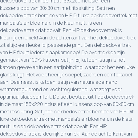
dekbedovertrek in de maat 135x200 inclusief één
kussensloop van 80x80 cm met ritssluiting. Satijnen
dekbedovertrek bernice van HIP. Dit luxe dekbedovertrek met
mandala's en bloemen, in de kleur multi, is een
dekbedovertrek dat opvalt. Een HIP dekbedovertrek is
kleurrijk en uniek! Aan de achterkant van het dekbedovertrek
zit altijd een leuke, bijpassende print. Een dekbedovertrek
van HIP fleurt iedere slaapkamer op! De overtrekken zijn
gemaakt van 100% katoen-satijn. Bij katoen-satijn is het
katoen geweven in een satijnbinding, waardoor het een luxe
glans krijgt. Het voelt heerlijk soepel, zacht en comfortabel
aan. Daarnaast is katoen-satijn van nature ademend,
warmteregulerend en vochtregulerend, wat zorgt voor
optimaal slaapcomfort. De set bestaat uit 1 dekbedovertrek
in de maat 155x220 inclusief één kussensloop van 80x80 cm
met ritssluiting. Satijnen dekbedovertrek bernice van HIP. Dit
luxe dekbedovertrek met mandala's en bloemen, in de kleur
multi, is een dekbedovertrek dat opvalt. Een HIP
dekbedovertrek is kleurrijk en uniek! Aan de achterkant van