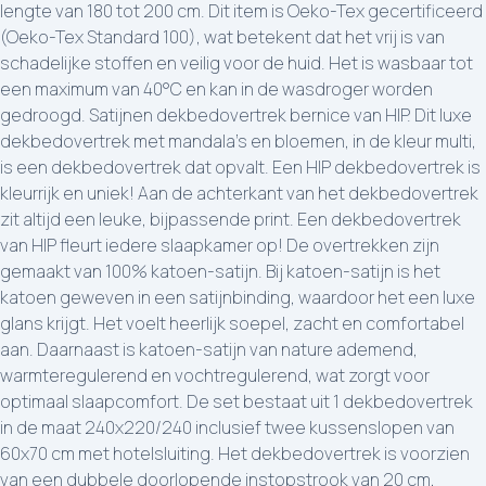
lengte van 180 tot 200 cm. Dit item is Oeko-Tex gecertificeerd
(Oeko-Tex Standard 100), wat betekent dat het vrij is van
schadelijke stoffen en veilig voor de huid. Het is wasbaar tot
een maximum van 40°C en kan in de wasdroger worden
gedroogd. Satijnen dekbedovertrek bernice van HIP. Dit luxe
dekbedovertrek met mandala's en bloemen, in de kleur multi,
is een dekbedovertrek dat opvalt. Een HIP dekbedovertrek is
kleurrijk en uniek! Aan de achterkant van het dekbedovertrek
zit altijd een leuke, bijpassende print. Een dekbedovertrek
van HIP fleurt iedere slaapkamer op! De overtrekken zijn
gemaakt van 100% katoen-satijn. Bij katoen-satijn is het
katoen geweven in een satijnbinding, waardoor het een luxe
glans krijgt. Het voelt heerlijk soepel, zacht en comfortabel
aan. Daarnaast is katoen-satijn van nature ademend,
warmteregulerend en vochtregulerend, wat zorgt voor
optimaal slaapcomfort. De set bestaat uit 1 dekbedovertrek
in de maat 240x220/240 inclusief twee kussenslopen van
60x70 cm met hotelsluiting. Het dekbedovertrek is voorzien
van een dubbele doorlopende instopstrook van 20 cm,