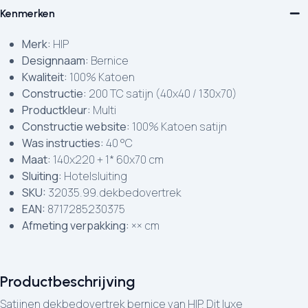
Kenmerken
Merk:
HIP
Designnaam:
Bernice
Kwaliteit:
100% Katoen
Constructie:
200 TC satijn (40x40 / 130x70)
Productkleur:
Multi
Constructie website:
100% Katoen satijn
Was instructies:
40 °C
Maat:
140x220 + 1* 60x70 cm
Sluiting:
Hotelsluiting
SKU:
32035.99.dekbedovertrek
EAN:
8717285230375
Afmeting verpakking:
×× cm
Productbeschrijving
Satijnen dekbedovertrek bernice van HIP. Dit luxe