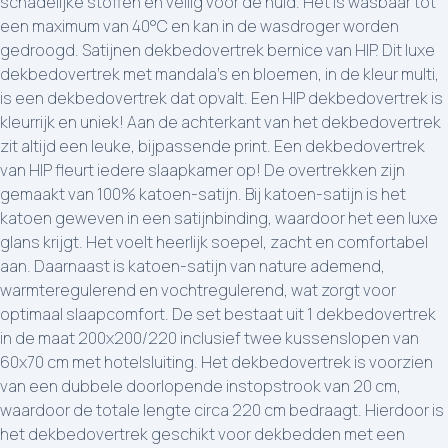
schadelijke stoffen en veilig voor de huid. Het is wasbaar tot
een maximum van 40°C en kan in de wasdroger worden
gedroogd. Satijnen dekbedovertrek bernice van HIP. Dit luxe
dekbedovertrek met mandala's en bloemen, in de kleur multi,
is een dekbedovertrek dat opvalt. Een HIP dekbedovertrek is
kleurrijk en uniek! Aan de achterkant van het dekbedovertrek
zit altijd een leuke, bijpassende print. Een dekbedovertrek
van HIP fleurt iedere slaapkamer op! De overtrekken zijn
gemaakt van 100% katoen-satijn. Bij katoen-satijn is het
katoen geweven in een satijnbinding, waardoor het een luxe
glans krijgt. Het voelt heerlijk soepel, zacht en comfortabel
aan. Daarnaast is katoen-satijn van nature ademend,
warmteregulerend en vochtregulerend, wat zorgt voor
optimaal slaapcomfort. De set bestaat uit 1 dekbedovertrek
in de maat 200x200/220 inclusief twee kussenslopen van
60x70 cm met hotelsluiting. Het dekbedovertrek is voorzien
van een dubbele doorlopende instopstrook van 20 cm,
waardoor de totale lengte circa 220 cm bedraagt. Hierdoor is
het dekbedovertrek geschikt voor dekbedden met een