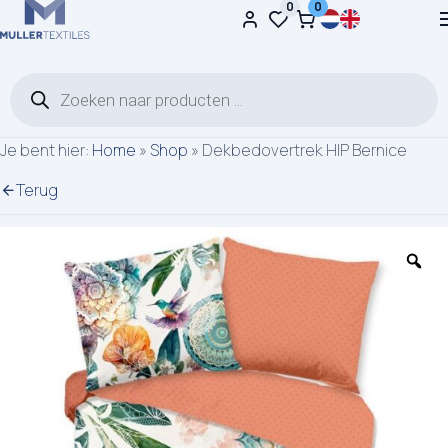
0
0
Ga naar de inhoud
Producten zoeken
Je bent hier:
Home
»
Shop
»
Dekbedovertrek HIP Bernice
Terug