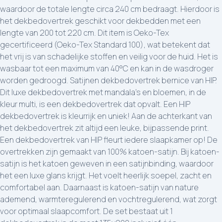
waardoor de totale lengte circa 240 cm bedraagt. Hierdoor is
het dekbedovertrek geschikt voor dekbedden met een
lengte van 200 tot 220 cm. Dit item is Oeko-Tex
gecertificeerd (Oeko-Tex Standard 100), wat betekent dat
het vrij is van schadelijke stoffen en veilig voor de huid. Het is
wasbaar tot een maximum van 40°C en kan in de wasdroger
worden gedroogd. Satijnen dekbedovertrek bernice van HIP.
Dit luxe dekbedovertrek met mandala's en bloemen, in de
kleur multi, is een dekbedovertrek dat opvalt. Een HIP
dekbedovertrek is kleurrijk en uniek! Aan de achterkant van
het dekbedovertrek zit altijd een leuke, bijpassende print.
Een dekbedovertrek van HIP fleurt iedere slaapkamer op! De
overtrekken zijn gemaakt van 100% katoen-satijn. Bij katoen-
satijn is het katoen geweven in een satijnbinding, waardoor
het een luxe glans krijgt. Het voelt heerlijk soepel, zacht en
comfortabel aan. Daarnaast is katoen-satijn van nature
ademend, warmteregulerend en vochtregulerend, wat zorgt
voor optimaal slaapcomfort. De set bestaat uit 1