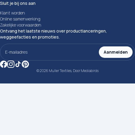
Sluit je bij ons aan
Klant worden
Online samenwerking
Zakelijke voorwaarden
Ontvang het laatste nieuws over productlanceringen,
weggeefacties en promoties.
E-
mailadres
Aanmelden
(Vereist)
© 2026 Muller Textiles, Door
Mediabirds