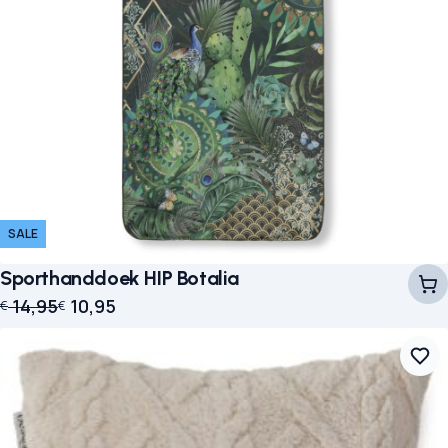
SALE
Sporthanddoek HIP Botalia
Oorspronkelijke prijs was: € 14,95.
Huidige prijs is: € 10,95.
14,95
10,95
€
€