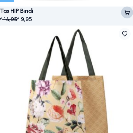
Tas HIP Bindi
Oorspronkelijke prijs was: € 14,95.
Huidige prijs is: € 9,95.
14,95
9,95
€
€