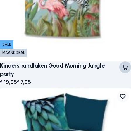
SALE
MAANDDEAL
Kinderstrandlaken Good Morning Jungle
party
Oorspronkelijke prijs was: € 19,95.
Huidige prijs is: € 7,95.
19,95
7,95
€
€