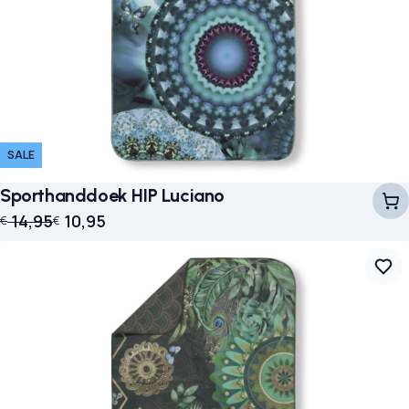
SALE
Sporthanddoek HIP Luciano
Oorspronkelijke prijs was: € 14,95.
Huidige prijs is: € 10,95.
14,95
10,95
€
€