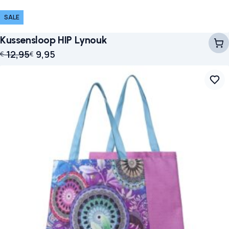
SALE
Kussensloop HIP Lynouk
Oorspronkelijke prijs was: € 12,95.
Huidige prijs is: € 9,95.
12,95
9,95
€
€