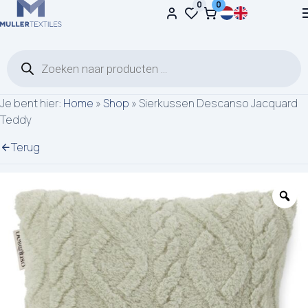
0
0
Ga naar de inhoud
Producten zoeken
Je bent hier:
Home
»
Shop
»
Sierkussen Descanso Jacquard
Teddy
Terug