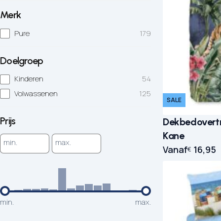
Merk
Pure
179
Doelgroep
Kinderen
54
Volwassenen
125
SALE
Prijs
Dekbedovertr
Kane
min.
max.
Vanaf
16,95
€
min.
max.