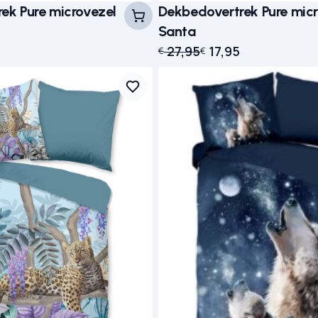
ek Pure microvezel
Dekbedovertrek Pure mic
Santa
Oorspronkelijke prijs was:
Huidige prijs is: € 17,95.
27,95
17,95
€
€