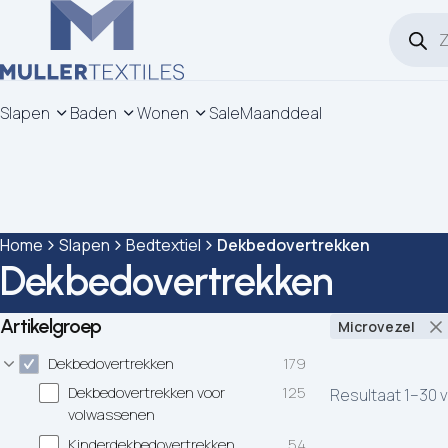
Product
Ga naar de inhoud
Slapen
Baden
Wonen
Sale
Maanddeal
Dekbedovertrekken
Handdoeken
Strandlakens
Zwart
Katoen
Volwassenen
Home
Slapen
Bedtextiel
Dekbedovertrekken
Dekbedovertrekken
Hoeslakens
Badjassen
Sporthandoeken
Wit
Katoen-Satijn
1-persoons
Artikelgroep
Microvezel
Moltons
Tassen
Multi
Katoen-Flanel
2-persoons
Dekbedovertrekken
179
Kussenslopen
Blauw
Microvezel
Lits-jumeaux
Dekbedovertrekken voor
125
Resultaat 1–30 
volwassenen
Dekbedden
Groen
Lits-jumeaux X
Kinderdekbedovertrekken
54