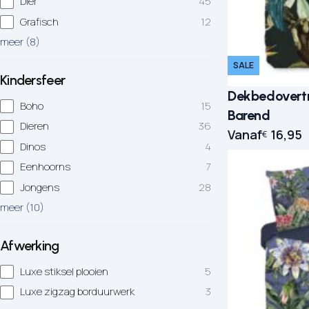
Dier
45
Grafisch
12
meer
(
8
)
SALE
Kindersfeer
Dekbedovertr
Boho
15
Barend
Dieren
36
Vanaf
16,95
€
Dinos
4
Eenhoorns
7
Jongens
28
meer
(
10
)
Afwerking
Luxe stiksel plooien
5
Luxe zigzag borduurwerk
3