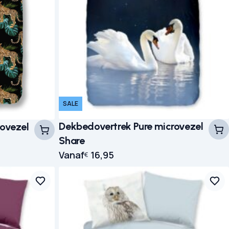
SALE
Dekbedovertrek Pure microvezel
rovezel
Share
 € 27,95.
Vanaf
16,95
€