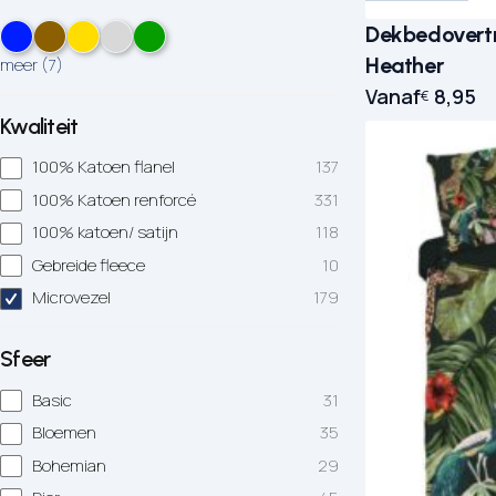
Dekbedovertr
Heather
meer
(
7
)
Vanaf
8,95
€
Kwaliteit
100% Katoen flanel
137
100% Katoen renforcé
331
100% katoen/ satijn
118
Gebreide fleece
10
Microvezel
179
Sfeer
Basic
31
Bloemen
35
Bohemian
29