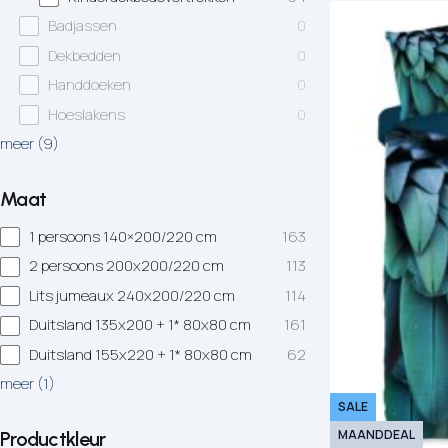
Badjassen
0
Hoofdkussens
Grijs
Kinderen
Dekbedden
0
Matrasbeschermers
Bruin
1-persoons
Handdoeken
0
Hoeslakens
0
Creme
Peuter
meer
(
9
)
Roze
Ledikant
Maat
Paars
1 persoons 140×200/220 cm
163
2 persoons 200x200/220 cm
113
Rood
Lits jumeaux 240x200/220 cm
114
Oranje
Duitsland 135x200 + 1* 80x80 cm
161
Duitsland 155x220 + 1* 80x80 cm
62
Geel
meer
(
1
)
SALE
MAANDDEAL
Productkleur