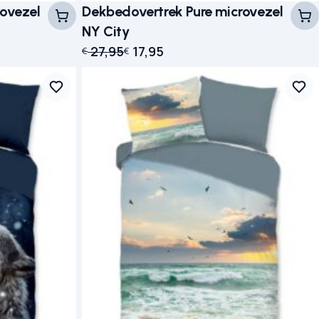
rovezel
Dekbedovertrek Pure microvezel
NY City
 € 27,95.
Oorspronkelijke prijs was: € 27,95.
Huidige prijs is: € 17,95.
27,95
17,95
€
€