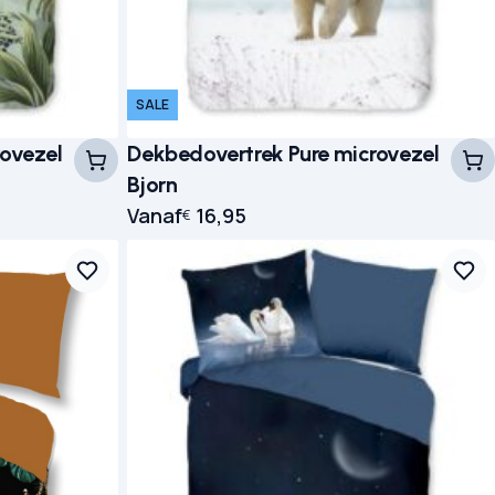
SALE
rovezel
Dekbedovertrek Pure microvezel
Bjorn
Vanaf
16,95
€