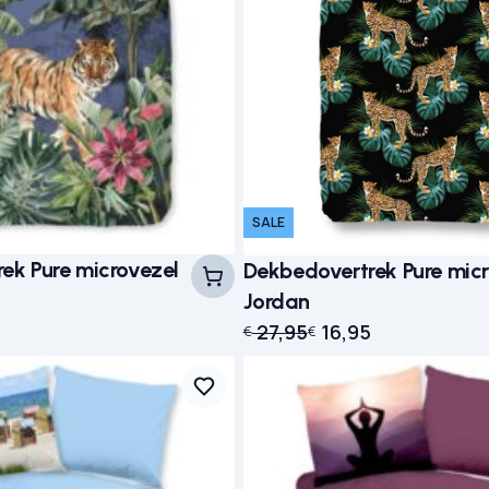
SALE
ek Pure microvezel
Dekbedovertrek Pure mic
Jordan
Oorspronkelijke prijs was:
Huidige prijs is: € 16,95.
27,95
16,95
€
€