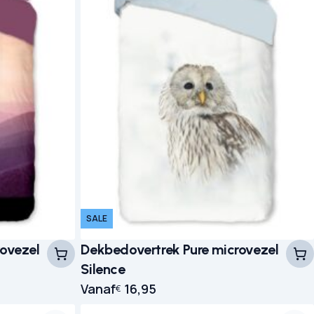
SALE
rovezel
Dekbedovertrek Pure microvezel
Silence
Vanaf
16,95
€