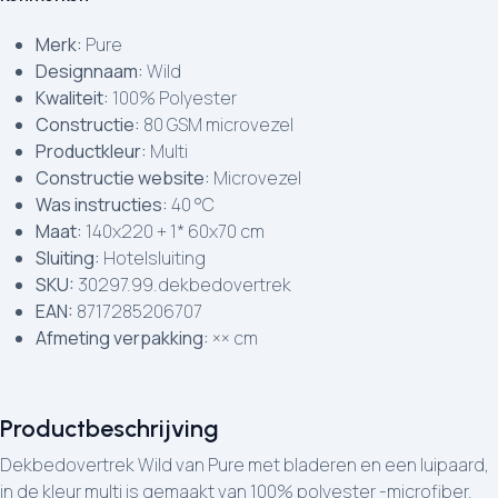
Merk:
Pure
Designnaam:
Wild
Kwaliteit:
100% Polyester
Constructie:
80 GSM microvezel
Productkleur:
Multi
Constructie website:
Microvezel
Was instructies:
40 °C
Maat:
140x220 + 1* 60x70 cm
Sluiting:
Hotelsluiting
SKU:
30297.99.dekbedovertrek
EAN:
8717285206707
Afmeting verpakking:
×× cm
Productbeschrijving
Dekbedovertrek Wild van Pure met bladeren en een luipaard,
in de kleur multi is gemaakt van 100% polyester -microfiber.