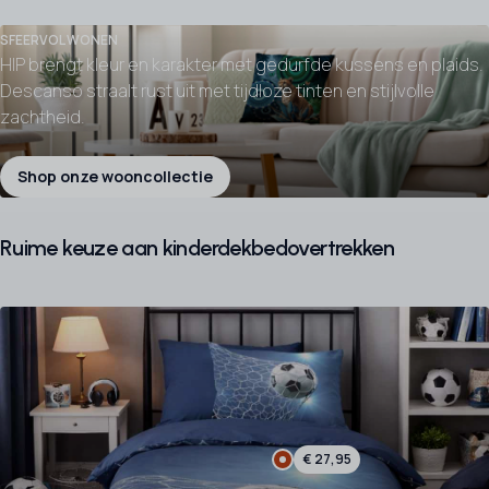
SFEERVOL WONEN
HIP brengt kleur en karakter met gedurfde kussens en plaids.
Descanso straalt rust uit met tijdloze tinten en stijlvolle
zachtheid.
Shop onze wooncollectie
Ruime keuze aan kinderdekbedovertrekken
€ 27,95