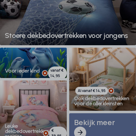
Stoere dekbedovertrekken voor jongens
Voor ieder kind
vanaf €
14,95
Al vanaf € 14,95
Ook dekbedovertrekken
voor de allerkleinsten
Bekijk meer
Leuke
€
dekbedovertrekken voor
39,95