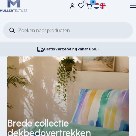
0
0
Ga naar de inhoud
Producten zoeken
Gratis verzending vanaf € 50,-
Brede collectie
Leuke
dekbedovertrekken
kinderdekbedovertrekken