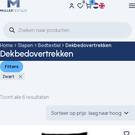
0
0
Ga naar de inhoud
Producten zoeken
Home
Slapen
Bedtextiel
Dekbedovertrekken
Dekbedovertrekken
Filters
Zwart
Toont alle 6 resultaten