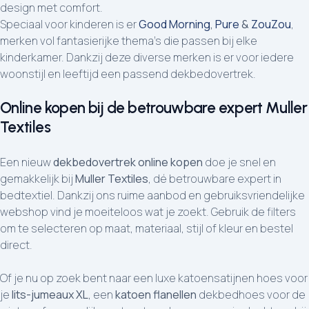
design met comfort.
Speciaal voor kinderen is er
Good Morning
,
Pure
&
ZouZou
,
merken vol fantasierijke thema’s die passen bij elke
kinderkamer. Dankzij deze diverse merken is er voor iedere
woonstijl en leeftijd een passend dekbedovertrek.
Online kopen bij de betrouwbare expert Muller
Textiles
Een nieuw
dekbedovertrek online kopen
doe je snel en
gemakkelijk bij
Muller Textiles
, dé betrouwbare expert in
bedtextiel. Dankzij ons ruime aanbod en gebruiksvriendelijke
webshop vind je moeiteloos wat je zoekt. Gebruik de filters
om te selecteren op maat, materiaal, stijl of kleur en bestel
direct.
Of je nu op zoek bent naar een luxe katoensatijnen hoes voor
je
lits-jumeaux XL
, een
katoen flanellen
dekbedhoes voor de