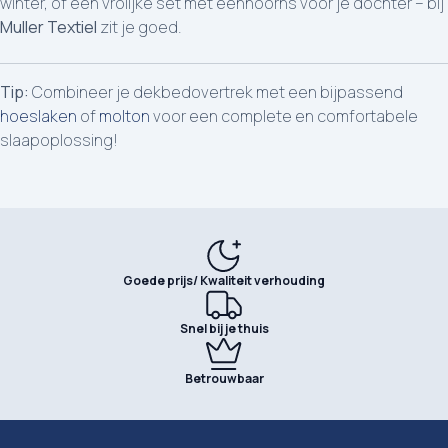
winter, of een vrolijke set met eenhoorns voor je dochter – bij
Muller Textiel
zit je goed.
Tip:
Combineer je dekbedovertrek met een bijpassend
hoeslaken
of
molton
voor een complete en comfortabele
slaapoplossing!
Goede prijs/ Kwaliteit verhouding
Snel bij je thuis
Betrouwbaar