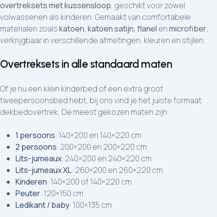
overtreksets met kussensloop
, geschikt voor zowel
volwassenen als kinderen. Gemaakt van comfortabele
materialen zoals
katoen, katoen satijn, flanel
en
microfiber
,
verkrijgbaar in verschillende afmetingen, kleuren en stijlen.
Overtreksets in alle standaard maten
Of je nu een klein kinderbed of een extra groot
tweepersoonsbed hebt, bij ons vind je het juiste formaat
dekbedovertrek. De meest gekozen maten zijn:
1 persoons
: 140×200 en 140×220 cm
2 persoons
: 200×200 en 200×220 cm
Lits-jumeaux
: 240×200 en 240×220 cm
Lits-jumeaux XL
: 260×200 en 260×220 cm
Kinderen
: 140×200 of 140×220 cm
Peuter
: 120×150 cm
Ledikant / baby
: 100×135 cm