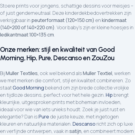
Stoere prints voor jongens, schattige dessins voor meisjes –
of juist genderneutraal. Deze kinderdekbedovertrekken zijn
verkrijgbaar in
peuterformaat (120×150 cm)
en
kindermaat
(140×200 of 140×220 cm)
. Voor baby’s zijn er kleine hoesjes in
ledikantmaat 100×135 cm
.
Onze merken: stijl en kwaliteit van Good
Morning, Hip, Pure, Descanso en ZouZou
Bij
Muller Textiles,
ook wel bekend als
Muller Textiel,
werken
we met merken die comfort, stijl en kwaliteit combineren. Zo
staat
Good Morning
bekend om zijn brede collectie vrolijke
en tijdloze dessins, perfect voor het hele gezin.
Hip
brengt
kleurrijke, uitgesproken prints met bohemian invloeden,
ideaal voor wie van iets unieks houdt. Zoek je juist rust en
elegantie? Dan is
Pure
de juiste keuze, met ingetogen
kleuren en natuurlijke materialen.
Descanso
richt zich op luxe
en verfijnde ontwerpen, vaak in
satijn,
en combineert modern