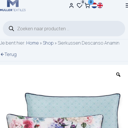
0
0
Ga naar de inhoud
Producten zoeken
Je bent hier:
Home
»
Shop
»
Sierkussen Descanso Anamin
Terug