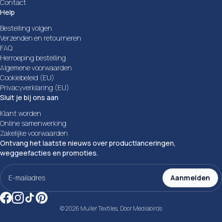
Contact
Help
Bestelling volgen
Verzenden en retourneren
FAQ
Herroeping bestelling
Algemene voorwaarden
Cookiebeleid (EU)
Privacyverklaring (EU)
Sluit je bij ons aan
Klant worden
Online samenwerking
Zakelijke voorwaarden
Ontvang het laatste nieuws over productlanceringen,
weggeefacties en promoties.
E-
mailadres
Aanmelden
(Vereist)
© 2026 Muller Textiles, Door
Mediabirds