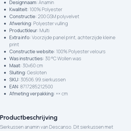
Designnaam:
Anamin
Kwaliteit:
100% Polyester
Constructie:
200 GSM polyvelvet
Afwerking:
Polyester vulling
Productkleur:
Multi
Extra info:
Voorzijde panel print, achterzijde kleine
print
Constructie website:
100% Polyester velours
Was instructies:
30 °C Wollen was
Maat:
30x60 cm
Sluiting:
Gesloten
SKU:
30506.99.sierkussen
EAN:
8717285212500
Afmeting verpakking:
×× cm
Productbeschrijving
Sierkussen anamin van Descanso. Dit sierkussen met