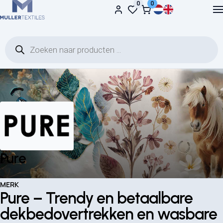
0
0
Ga naar de inhoud
Producten zoeken
Pure
MERK
Pure – Trendy en betaalbare
dekbedovertrekken en wasbare