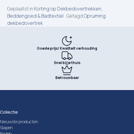
Geplaatst in
Korting op Dekbedovertrekken,
Beddengoed & Badtextiel
Getagd
Opruiming
dekbedovertrek
Goede prijs/ Kwaliteit verhouding
Snel bij je thuis
Betrouwbaar
Collectie
Nieuwste producten
Slapen
Baden