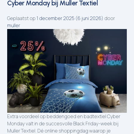
Cyber Monday bij Muller Textiel
Geplaatst op
1 december 2025
(6 juni 2026)
door
muller
Extra voordeel op beddengoed en badtextiel Cyber
Monday valt in de succesvolle Black Friday-week bij
Muller Textiel. Dé online shoppingdag waarop je