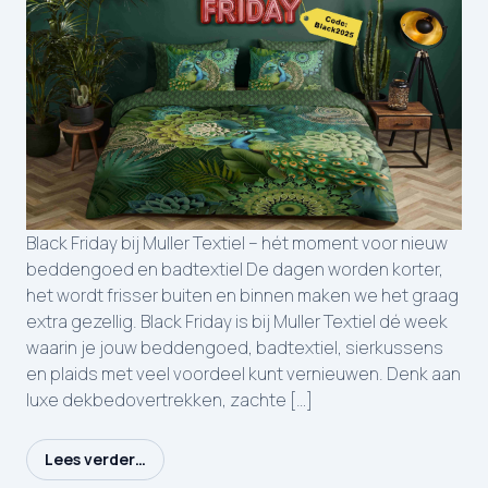
Black Friday bij Muller Textiel – hét moment voor nieuw
beddengoed en badtextiel De dagen worden korter,
het wordt frisser buiten en binnen maken we het graag
extra gezellig. Black Friday is bij Muller Textiel dé week
waarin je jouw beddengoed, badtextiel, sierkussens
en plaids met veel voordeel kunt vernieuwen. Denk aan
luxe dekbedovertrekken, zachte […]
Lees verder…
from Black Friday 2025