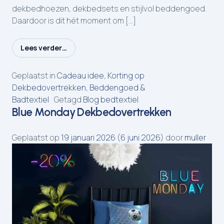
dekbedhoezen, dekbedsets en stijlvol beddengoed.
Daardoor is dit hét moment om […]
Lees verder…
from Dekbedovertrek kopen bij Muller Textiel: profiteer 
Geplaatst in
Cadeau idee
,
Korting op
Dekbedovertrekken, Beddengoed &
Badtextiel
Getagd
Blog bedtextiel
Blue Monday Dekbedovertrekken
Geplaatst op
19 januari 2026
(6 juni 2026)
door
muller