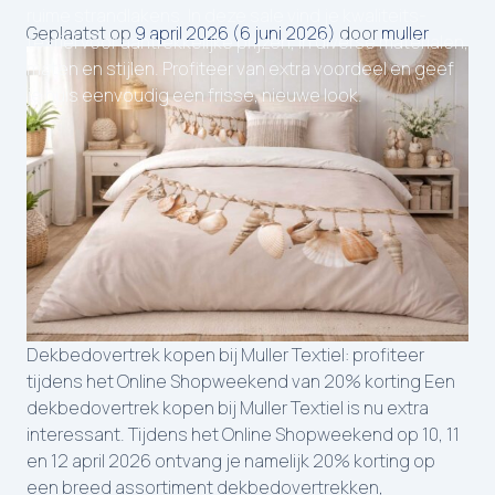
ruime strandlakens. In deze sale vind je kwaliteits­
Geplaatst op
9 april 2026
(6 juni 2026)
door
muller
textiel voor aantrekkelijke prijzen, in diverse materialen,
maten en stijlen. Profiteer van extra voordeel en geef
je huis eenvoudig een frisse, nieuwe look.
Dekbedovertrek kopen bij Muller Textiel: profiteer
tijdens het Online Shopweekend van 20% korting Een
dekbedovertrek kopen bij Muller Textiel is nu extra
interessant. Tijdens het Online Shopweekend op 10, 11
en 12 april 2026 ontvang je namelijk 20% korting op
een breed assortiment dekbedovertrekken,