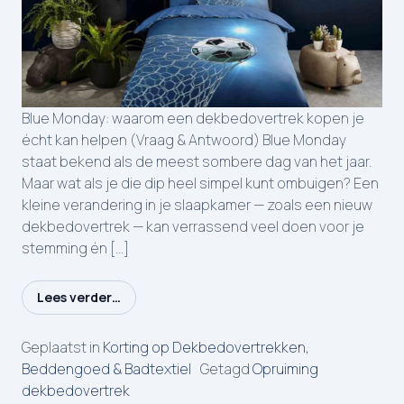
Blue Monday: waarom een dekbedovertrek kopen je
écht kan helpen (Vraag & Antwoord) Blue Monday
staat bekend als de meest sombere dag van het jaar.
Maar wat als je die dip heel simpel kunt ombuigen? Een
kleine verandering in je slaapkamer — zoals een nieuw
dekbedovertrek — kan verrassend veel doen voor je
stemming én […]
Lees verder…
from Blue Monday Dekbedovertrekken
Geplaatst in
Korting op Dekbedovertrekken,
Beddengoed & Badtextiel
Getagd
Opruiming
dekbedovertrek