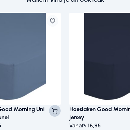
Good Morning Uni
Hoeslaken Good Mornin
anel
jersey
5
Vanaf
18,95
€