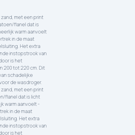
 zand, met een print
oen/flanel dat is
heerlijk warm aanvoelt
rtrek in de maat
luiting. Het extra
nde instopstrook van
door is het
 200 tot 220 cm. Dit
 van schadelijke
 voor de wasdroger.
 zand, met een print
lanel dat is licht
jk warm aanvoelt -
trek in de maat
luiting. Het extra
nde instopstrook van
door is het