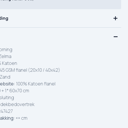
ding
rning
Zelma
 Katoen
45 GSM flanel (20x10 / 40x42)
Zand
ebsite:
100% Katoen flanel
 + 1* 60x70 cm
luiting
.dekbedovertrek
247427
akking:
×× cm