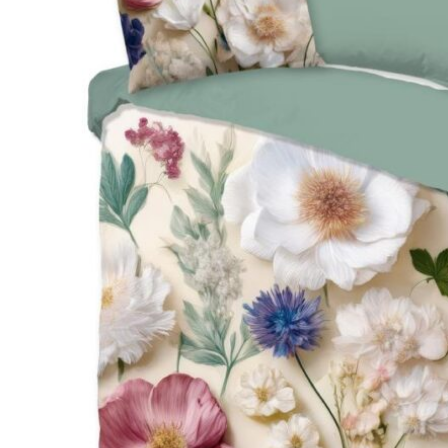
Hoofdkussens
Grijs
Kinderen
Matrasbeschermers
Bruin
1-persoons
Creme
Peuter
Roze
Ledikant
Paars
Rood
Oranje
Geel