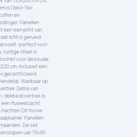
ek van 135x200 cm cm,
tem is Oeko-Tex
toffen en
sdroger. Flanellen
t een een print van
at licht is geruwd,
anvoelt -perfect voor
 rustige sfeer in
geschikt voor de koude
220 cm, inclusief één
ex gecertificeerd
riendelijk. Wasbaar op
vertrek Zelma van
n. dekbedovertrek is
r een fluweelzacht
e nachten.Dit mooie
laapkamer. Flanellen
ermaanden. De set
ssenslopen van 70x90