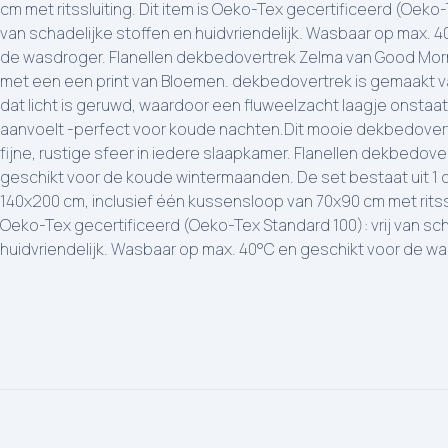
cm met ritssluiting. Dit item is Oeko-Tex gecertificeerd (Oeko-
van schadelijke stoffen en huidvriendelijk. Wasbaar op max. 
de wasdroger. Flanellen dekbedovertrek Zelma van Good Morni
met een een print van Bloemen. dekbedovertrek is gemaakt v
dat licht is geruwd, waardoor een fluweelzacht laagje onstaat
aanvoelt -perfect voor koude nachten.Dit mooie dekbedovert
fijne, rustige sfeer in iedere slaapkamer. Flanellen dekbedovert
geschikt voor de koude wintermaanden. De set bestaat uit 1
140x200 cm, inclusief één kussensloop van 70x90 cm met ritsslu
Oeko-Tex gecertificeerd (Oeko-Tex Standard 100): vrij van sch
huidvriendelijk. Wasbaar op max. 40°C en geschikt voor de w