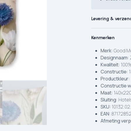
Levering & verzen
Kenmerken
Merk:
Good Mo
Designnaam:
Kwaliteit:
100%
Constructie:
1
Productkleur:
Constructie w
Maat:
140x220
Sluiting:
Hotels
SKU:
10132.02
EAN:
8717285
Afmeting verp