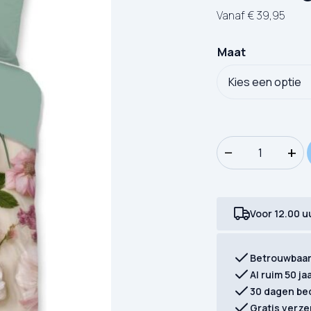
Vanaf
€
39,95
Maat
Dekbedovertrek Go
−
+
Voor 12.00 u
Betrouwbaa
Al ruim 50 ja
30 dagen be
Gratis verze