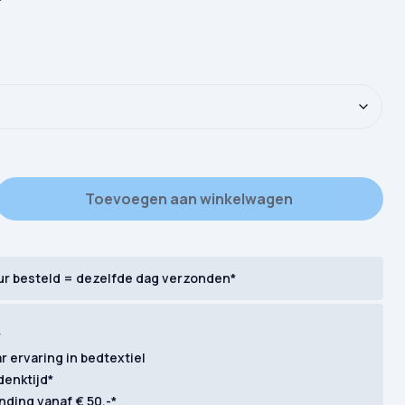
od Morning Flanel Zelma aantal
Toevoegen aan winkelwagen
ur besteld = dezelfde dag verzonden*
r
ar ervaring in bedtextiel
denktijd*
nding vanaf € 50,-*