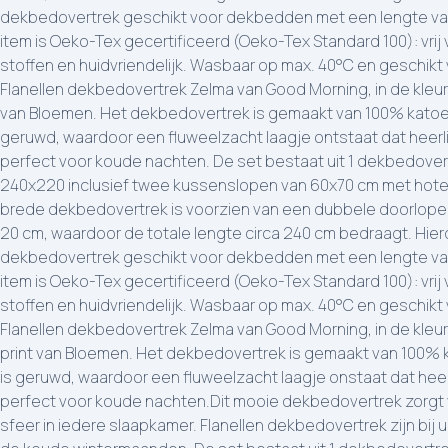
dekbedovertrek geschikt voor dekbedden met een lengte van
item is Oeko-Tex gecertificeerd (Oeko-Tex Standard 100): vrij
stoffen en huidvriendelijk. Wasbaar op max. 40°C en geschikt
Flanellen dekbedovertrek Zelma van Good Morning, in de kleur
van Bloemen. Het dekbedovertrek is gemaakt van 100% katoen/f
geruwd, waardoor een fluweelzacht laagje ontstaat dat heerli
perfect voor koude nachten. De set bestaat uit 1 dekbedover
240x220 inclusief twee kussenslopen van 60x70 cm met hotels
brede dekbedovertrek is voorzien van een dubbele doorlope
20 cm, waardoor de totale lengte circa 240 cm bedraagt. Hier
dekbedovertrek geschikt voor dekbedden met een lengte van
item is Oeko-Tex gecertificeerd (Oeko-Tex Standard 100): vrij
stoffen en huidvriendelijk. Wasbaar op max. 40°C en geschikt
Flanellen dekbedovertrek Zelma van Good Morning, in de kleu
print van Bloemen. Het dekbedovertrek is gemaakt van 100% ka
is geruwd, waardoor een fluweelzacht laagje onstaat dat heer
perfect voor koude nachten.Dit mooie dekbedovertrek zorgt v
sfeer in iedere slaapkamer. Flanellen dekbedovertrek zijn bij 