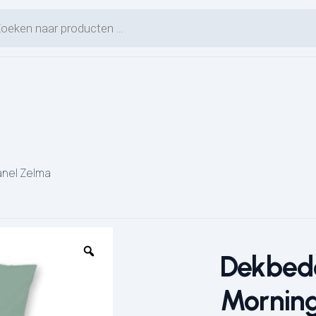
en zoeken
anel Zelma
Dekbed
Morning
L