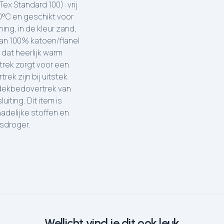
Tex Standard 100): vrij
40°C en geschikt voor
ng, in de kleur zand,
an 100% katoen/flanel
 dat heerlijk warm
rek zorgt voor een
rek zijn bij uitstek
 dekbedovertrek van
iting. Dit item is
adelijke stoffen en
asdroger.
Wellicht vind je dit ook leuk