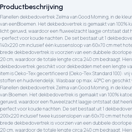
Productbeschrijving
Flanellen dekbedovertrek Zelma van Good Morning, in de kleur
van eenBloemen. Het dekbedovertrek is gemaakt van 100% kat
licht geruwd, waardoor een fluweelzacht laagje ontstaat dat 
-perfect voor koude nachten. De set bestaat uit 1 dekbedove
140x220 cm inclusief één kussensloop van 60x70 cm met hotels
brede dekbedovertrek is voorzien van een dubbele doorlope
20 cm, waardoor de totale lengte circa 240 cm bedraagt. Hier
dekbedovertrek geschikt voor dekbedden met een lengte van
item is Oeko-Tex gecertificeerd (Oeko-Tex Standard 100): vrij
stoffen en huidvriendelijk. Wasbaar op max. 40°C en geschikt
Flanellen dekbedovertrek Zelma van Good Morning, in de kleur
van Bloemen. Het dekbedovertrek is gemaakt van 100% katoen/f
geruwd, waardoor een fluweelzacht laagje ontstaat dat heerli
perfect voor koude nachten. De set bestaat uit 1 dekbedover
200x220 inclusief twee kussenslopen van 60x70 cm met hotels
brede dekbedovertrek is voorzien van een dubbele doorlope
20 cm, waardoor de totale lengte circa 240 cm bedraagt. Hier