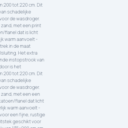
 200 tot 220 cm. Dit
 van schadelijke
 voor de wasdroger.
 zand, met een print
lanel dat is licht
jk warm aanvoelt -
trek in de maat
luiting. Het extra
nde instopstrook van
door is het
 200 tot 220 cm. Dit
 van schadelijke
 voor de wasdroger.
r zand, met een een
toen/flanel dat licht
lijk warm aanvoelt -
oor een fijne, rustige
uitstek geschikt voor