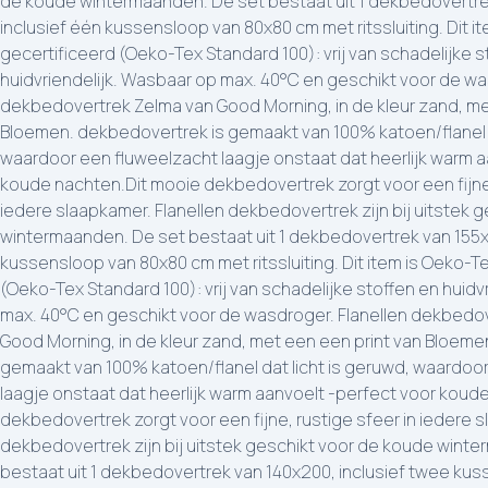
de koude wintermaanden. De set bestaat uit 1 dekbedovertr
inclusief één kussensloop van 80x80 cm met ritssluiting. Dit i
gecertificeerd (Oeko-Tex Standard 100): vrij van schadelijke s
huidvriendelijk. Wasbaar op max. 40°C en geschikt voor de wa
dekbedovertrek Zelma van Good Morning, in de kleur zand, me
Bloemen. dekbedovertrek is gemaakt van 100% katoen/flanel d
waardoor een fluweelzacht laagje onstaat dat heerlijk warm a
koude nachten.Dit mooie dekbedovertrek zorgt voor een fijne,
iedere slaapkamer. Flanellen dekbedovertrek zijn bij uitstek 
wintermaanden. De set bestaat uit 1 dekbedovertrek van 155x
kussensloop van 80x80 cm met ritssluiting. Dit item is Oeko-T
(Oeko-Tex Standard 100): vrij van schadelijke stoffen en huidv
max. 40°C en geschikt voor de wasdroger. Flanellen dekbedo
Good Morning, in de kleur zand, met een een print van Bloeme
gemaakt van 100% katoen/flanel dat licht is geruwd, waardoo
laagje onstaat dat heerlijk warm aanvoelt -perfect voor koud
dekbedovertrek zorgt voor een fijne, rustige sfeer in iedere s
dekbedovertrek zijn bij uitstek geschikt voor de koude wint
bestaat uit 1 dekbedovertrek van 140x200, inclusief twee ku