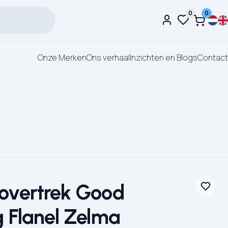
0
0
Onze Merken
Ons verhaal
Inzichten en Blogs
Contact
overtrek Good
 Flanel Zelma