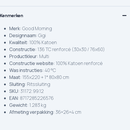
Kenmerken
Merk:
Good Morning
Designnaam:
Gigi
Kwaliteit:
100% Katoen
Constructie:
136 TC renforcé (30x30 / 76x60)
Productkleur:
Multi
Constructie website:
100% Katoen renforcé
Was instructies:
40 °C
Maat:
155x220 + 1* 80x80 cm
Sluiting:
Ritssluiting
SKU:
31172.99.12
EAN:
8717285226576
Gewicht:
1.283 kg
Afmeting verpakking:
36×26×4 cm