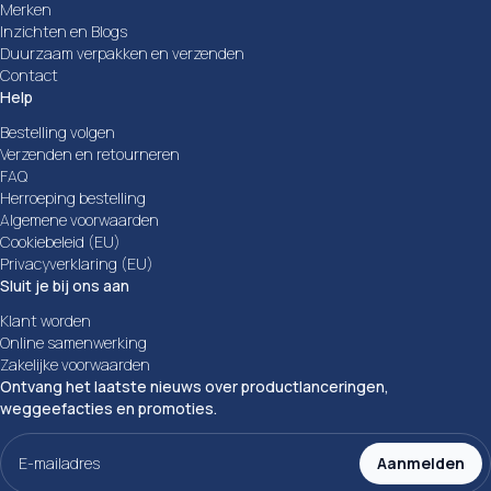
Merken
Inzichten en Blogs
Duurzaam verpakken en verzenden
Contact
Help
Bestelling volgen
Verzenden en retourneren
FAQ
Herroeping bestelling
Algemene voorwaarden
Cookiebeleid (EU)
Privacyverklaring (EU)
Sluit je bij ons aan
Klant worden
Online samenwerking
Zakelijke voorwaarden
Ontvang het laatste nieuws over productlanceringen,
weggeefacties en promoties.
E-
mailadres
Aanmelden
(Vereist)