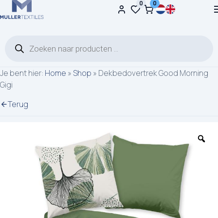
0
0
Ga naar de inhoud
Producten zoeken
Je bent hier:
Home
»
Shop
»
Dekbedovertrek Good Morning
Gigi
Terug