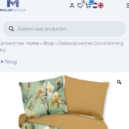
0
0
Ga naar de inhoud
Producten zoeken
Je bent hier:
Home
»
Shop
»
Dekbedovertrek Good Morning
Iris
Terug