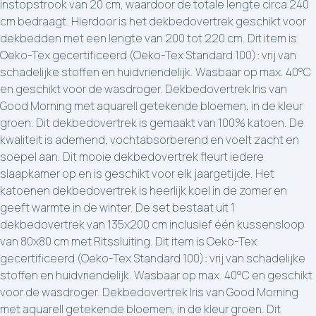
instopstrook van 20 cm, waardoor de totale lengte circa 240
cm bedraagt. Hierdoor is het dekbedovertrek geschikt voor
dekbedden met een lengte van 200 tot 220 cm. Dit item is
Oeko-Tex gecertificeerd (Oeko-Tex Standard 100): vrij van
schadelijke stoffen en huidvriendelijk. Wasbaar op max. 40°C
en geschikt voor de wasdroger. Dekbedovertrek Iris van
Good Morning met aquarell getekende bloemen, in de kleur
groen. Dit dekbedovertrek is gemaakt van 100% katoen. De
kwaliteit is ademend, vochtabsorberend en voelt zacht en
soepel aan. Dit mooie dekbedovertrek fleurt iedere
slaapkamer op en is geschikt voor elk jaargetijde. Het
katoenen dekbedovertrek is heerlijk koel in de zomer en
geeft warmte in de winter. De set bestaat uit 1
dekbedovertrek van 135x200 cm inclusief één kussensloop
van 80x80 cm met Ritssluiting. Dit item is Oeko-Tex
gecertificeerd (Oeko-Tex Standard 100): vrij van schadelijke
stoffen en huidvriendelijk. Wasbaar op max. 40°C en geschikt
voor de wasdroger. Dekbedovertrek Iris van Good Morning
met aquarell getekende bloemen, in de kleur groen. Dit