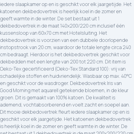
iedere slaapkamer op en is geschikt voor elk jaargetijde. Het
katoenen dekbedovertrek is heerlijk koel in de zomer en
geeft warmte in de winter. De set bestaat uit 1
dekbedovertrek in de maat 140x200/220 cm inclusief één
kussensloop van 60x70 cm met Hotelsluiting. Het
dekbedovertrek is voorzien van een dubbele doorlopende
instopstrook van 20 cm, waardoor de totale lengte circa 240
cm bedraagt. Hierdoor is het dekbedovertrek geschikt voor
dekbedden met een lengte van 200 tot 220 cm. Dit item is
Oeko-Tex gecertificeerd (Oeko-Tex Standard 100): vrij van
schadelijke stoffen en huidvriendelijk. Wasbaar op max. 40°C
en geschikt voor de wasdroger. Dekbedovertrek Iris van
Good Morning met aquarell getekende bloemen, in de kleur
groen. Dit is gemaakt van 100% katoen. De kwaliteit is
ademend, vochtabsorberend en voelt zacht en soepel aan.
Dit mooie dekbedovertrek fleurt iedere slaapkamer op en is
geschikt voor elk jaargetijde. Het katoenen dekbedovertrek
is heerlijk koel in de zomer en geeft warmte in de winter. De
set bestaat uit 1 dekbedovertrek in de maat 200x200/220 cm