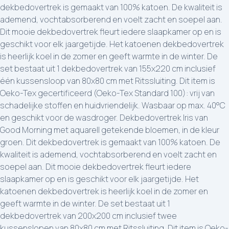
dekbedovertrek is gemaakt van 100% katoen. De kwaliteit is
ademend, vochtabsorberend en voelt zacht en soepel aan.
Dit mooie dekbedovertrek fleurt iedere slaapkamer op en is
geschikt voor elk jaargetijde. Het katoenen dekbedovertrek
is heerlijk koel in de zomer en geeft warmte in de winter. De
set bestaat uit 1 dekbedovertrek van 155x220 cm inclusief
één kussensloop van 80x80 cm met Ritssluiting. Dit item is
Oeko-Tex gecertificeerd (Oeko-Tex Standard 100): vrij van
schadelijke stoffen en huidvriendelijk. Wasbaar op max. 40°C
en geschikt voor de wasdroger. Dekbedovertrek Iris van
Good Morning met aquarell getekende bloemen, in de kleur
groen. Dit dekbedovertrek is gemaakt van 100% katoen. De
kwaliteit is ademend, vochtabsorberend en voelt zacht en
soepel aan. Dit mooie dekbedovertrek fleurt iedere
slaapkamer op en is geschikt voor elk jaargetijde. Het
katoenen dekbedovertrek is heerlijk koel in de zomer en
geeft warmte in de winter. De set bestaat uit 1
dekbedovertrek van 200x200 cm inclusief twee
kussenslopen van 80x80 cm met Ritssluiting. Dit item is Oeko-