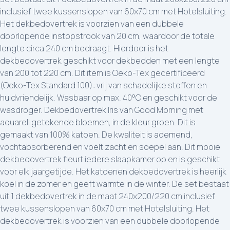
inclusief twee kussenslopen van 60x70 cm met Hotelsluiting.
Het dekbedovertrek is voorzien van een dubbele
doorlopende instopstrook van 20 cm, waardoor de totale
lengte circa 240 cm bedraagt. Hierdoor is het
dekbedovertrek geschikt voor dekbedden met een lengte
van 200 tot 220 cm. Dit item is Oeko-Tex gecertificeerd
(Oeko-Tex Standard 100): vrij van schadelijke stoffen en
huidvriendelijk. Wasbaar op max. 40°C en geschikt voor de
wasdroger. Dekbedovertrek Iris van Good Morning met
aquarell getekende bloemen, in de kleur groen. Dit is
gemaakt van 100% katoen. De kwaliteit is ademend,
vochtabsorberend en voelt zacht en soepel aan. Dit mooie
dekbedovertrek fleurt iedere slaapkamer op en is geschikt
voor elk jaargetijde. Het katoenen dekbedovertrek is heerlijk
koel in de zomer en geeft warmte in de winter. De set bestaat
uit 1 dekbedovertrek in de maat 240x200/220 cm inclusief
twee kussenslopen van 60x70 cm met Hotelsluiting. Het
dekbedovertrek is voorzien van een dubbele doorlopende