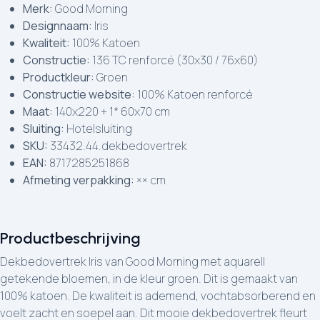
Merk:
Good Morning
Designnaam:
Iris
Kwaliteit:
100% Katoen
Constructie:
136 TC renforcé (30x30 / 76x60)
Productkleur:
Groen
Constructie website:
100% Katoen renforcé
Maat:
140x220 + 1* 60x70 cm
Sluiting:
Hotelsluiting
SKU:
33432.44.dekbedovertrek
EAN:
8717285251868
Afmeting verpakking:
×× cm
Productbeschrijving
Dekbedovertrek Iris van Good Morning met aquarell
getekende bloemen, in de kleur groen. Dit is gemaakt van
100% katoen. De kwaliteit is ademend, vochtabsorberend en
voelt zacht en soepel aan. Dit mooie dekbedovertrek fleurt