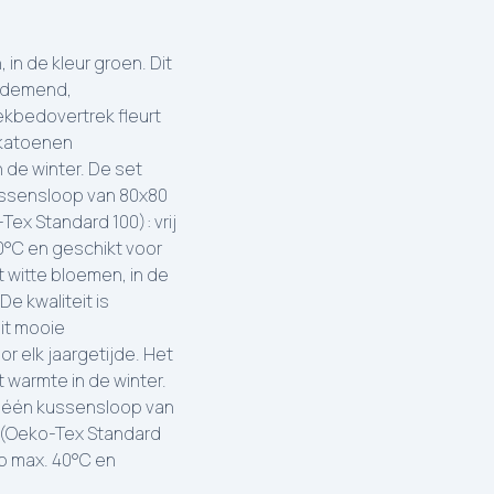
n de kleur groen. Dit
 ademend,
ekbedovertrek fleurt
 katoenen
 de winter. De set
kussensloop van 80x80
Tex Standard 100): vrij
40°C en geschikt voor
witte bloemen, in de
e kwaliteit is
it mooie
r elk jaargetijde. Het
 warmte in de winter.
f één kussensloop van
d (Oeko-Tex Standard
op max. 40°C en