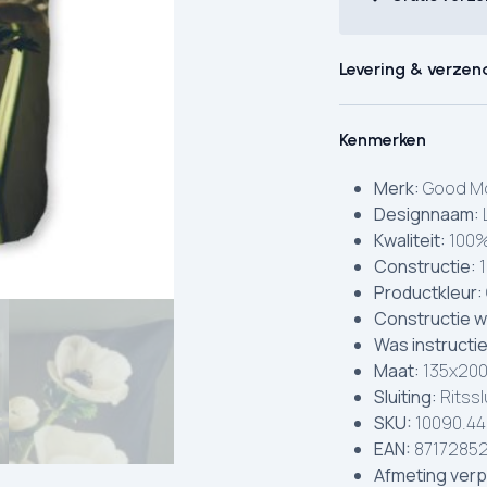
Levering & verzen
Kenmerken
Merk:
Good Mo
Designnaam:
Kwaliteit:
100%
Constructie:
1
Productkleur:
Constructie w
Was instructi
Maat:
135x200
Sluiting:
Ritssl
SKU:
10090.44
EAN:
8717285
Afmeting verp