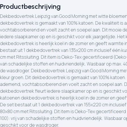
Productbeschrijving
Dekbedovertrek Leipzig van Good Morning met witte bloemen, i
dekbedovertrek is gemaakt van 100% katoen. De kwaliteit is
vochtabsorberend en voelt zacht en soepel aan. Dit mooie d
iedere slaapkamer op en is geschikt voor elk jaargetijde. Het
dekbedovertrek is heerlijk koel in de zomer en geeft warmte in
bestaat uit 1 dekbedovertrek van 135x200 cm inclusief één 
cm met Ritssluiting. Dit item is Oeko-Tex gecertificeerd (Oeko-
van schadelijke stoffen en huidvriendelijk. Wasbaar op max. 
de wasdroger. Dekbedovertrek Leipzig van Good Morning met 
kleur groen. Dit dekbedovertrek is gemaakt van 100% katoen. D
ademend, vochtabsorberend en voelt zacht en soepel aan. D
dekbedovertrek fleurt iedere slaapkamer op en is geschikt voo
katoenen dekbedovertrek is heerlijk koel in de zomer en geeft
De set bestaat uit 1 dekbedovertrek van 155x220 cm inclusie
80x80 cm met Ritssluiting. Dit item is Oeko-Tex gecertificeer
100): vrij van schadelijke stoffen en huidvriendelijk. Wasbaar 
geschikt voor de wasdroger.