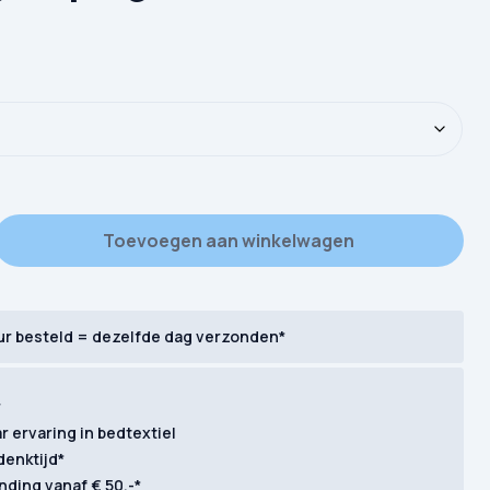
od Morning Leipzig aantal
Toevoegen aan winkelwagen
ur besteld = dezelfde dag verzonden*
r
ar ervaring in bedtextiel
denktijd*
nding vanaf € 50,-*