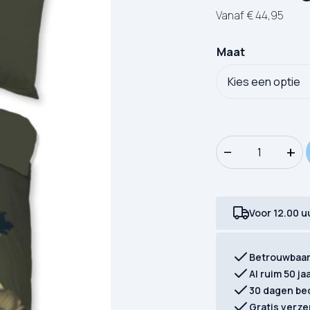
Vanaf
€
44,95
Maat
Dekbedovertrek Go
−
+
Voor 12.00 u
Betrouwbaa
Al ruim 50 ja
30 dagen be
Gratis verze