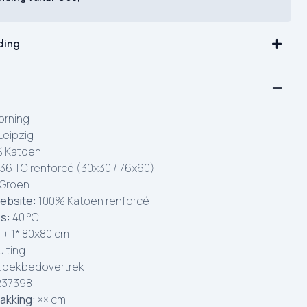
ding
rning
Leipzig
 Katoen
36 TC renforcé (30x30 / 76x60)
Groen
ebsite:
100% Katoen renforcé
es:
40 °C
 + 1* 80x80 cm
uiting
.dekbedovertrek
237398
akking:
×× cm