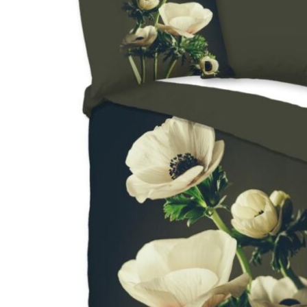
Hoofdkussens
Grijs
Kinderen
Matrasbeschermers
Bruin
1-persoons
Creme
Peuter
Roze
Ledikant
Paars
Rood
Oranje
Geel