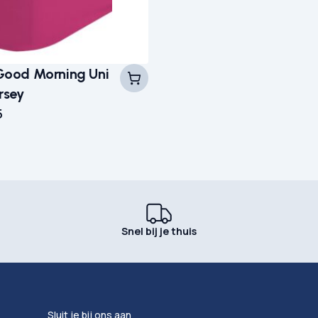
Good Morning Uni
rsey
5
Snel bij je thuis
Sluit je bij ons aan