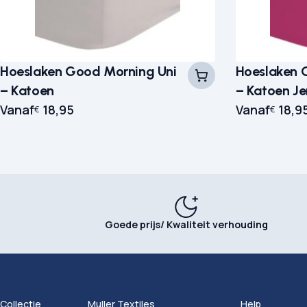
Hoeslaken Good Morning Uni
Hoeslaken 
– Katoen
– Katoen Je
Vanaf
18,95
Vanaf
18,9
€
€
Goede prijs/ Kwaliteit verhouding
Collectie
Muller Textiles
Help