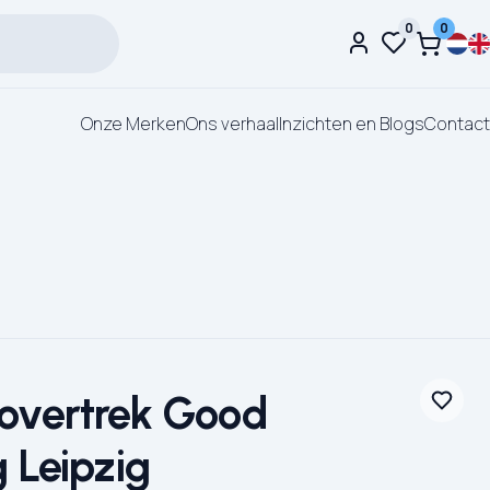
0
0
Onze Merken
Ons verhaal
Inzichten en Blogs
Contact
overtrek Good
 Leipzig