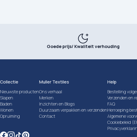
Goede prijs/ Kwaliteit verhouding
Collectie
Muller Textiles
Help
Nieuwste producten
Ons verhaal
Bestelling volg
Slapen
Merken
Verzenden en r
Baden
Inzichten en Blogs
FAQ
Wonen
Duurzaam verpakken en verzenden
Herroeping best
Opruiming
Contact
Algemene voor
Cookiebeleid (
Privacyverklari