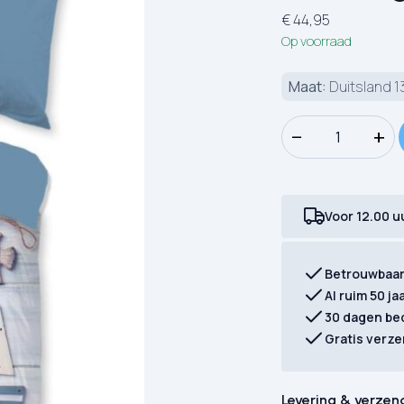
€
44,95
Op voorraad
Maat:
Duitsland 1
Dekbedovertrek Go
−
+
Voor 12.00 u
Betrouwbaa
Al ruim 50 ja
30 dagen be
Gratis verze
Levering & verzen