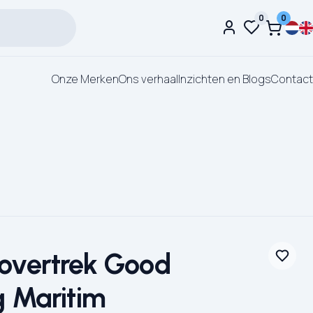
0
0
Onze Merken
Ons verhaal
Inzichten en Blogs
Contact
overtrek Good
 Maritim