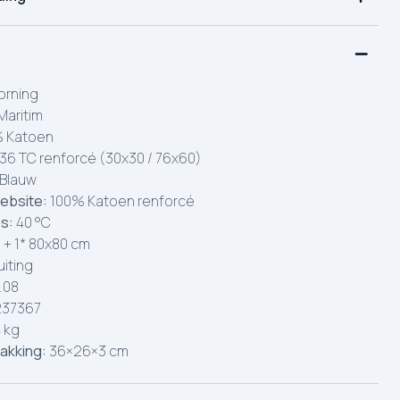
rning
Maritim
 Katoen
36 TC renforcé (30x30 / 76x60)
Blauw
ebsite:
100% Katoen renforcé
es:
40 °C
 + 1* 80x80 cm
uiting
.08
237367
 kg
akking:
36×26×3 cm