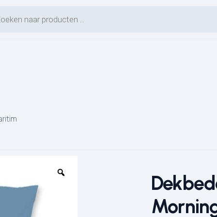
en zoeken
ritim
Dekbed
Morning
L