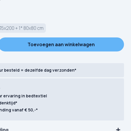
35x200 + 1* 80x80 cm
od Morning Maritim aantal
Toevoegen aan winkelwagen
ur besteld = dezelfde dag verzonden*
r
ar ervaring in bedtextiel
denktijd*
nding vanaf € 50,-*
ding