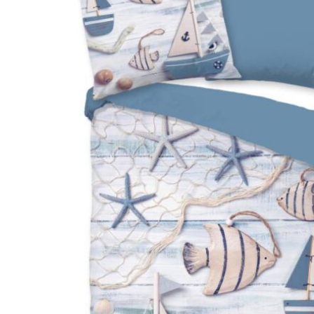
Hoofdkussens
Grijs
Kinderen
Matrasbeschermers
Bruin
1-persoons
Creme
Peuter
Roze
Ledikant
Paars
Rood
Oranje
Geel