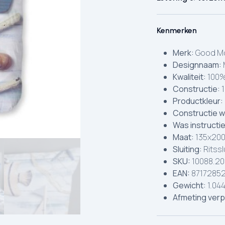
Kenmerken
Merk:
Good Mo
Designnaam:
Kwaliteit:
100%
Constructie:
1
Productkleur:
Constructie w
Was instructi
Maat:
135x200
Sluiting:
Ritssl
SKU:
10088.20
EAN:
8717285
Gewicht:
1.044
Afmeting verp