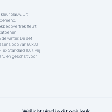
kleur blauw. Dit
 ademend,
ekbedovertrek fleurt
 katoenen
 de winter. De set
kussensloop van 80x80
Tex Standard 100): vrij
40°C en geschikt voor
Wellicht vind je dit ook leuk