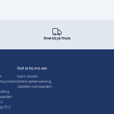
Snel bij je thuis
Sluit je bij ons aan
en
Klant worden
etourneren
Online samenwerking
Zakelijke voorwaarden
elling
waarden
EU)
ng (EU)