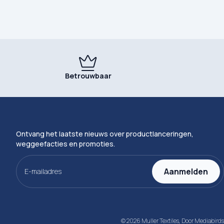
Betrouwbaar
Ontvang het laatste nieuws over productlanceringen,
weggeefacties en promoties.
E-
mailadres
Aanmelden
(Vereist)
© 2026 Muller Textiles, Door
Mediabirds