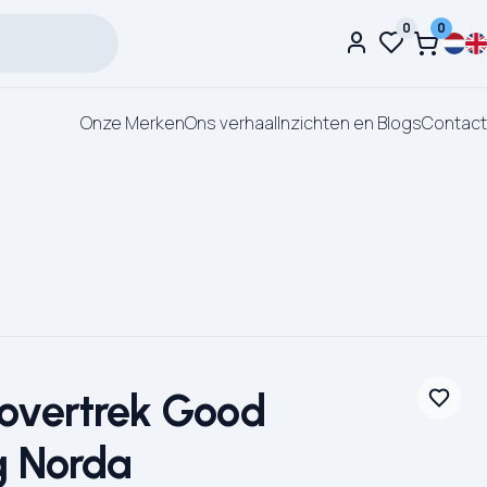
0
0
Onze Merken
Ons verhaal
Inzichten en Blogs
Contact
overtrek Good
g Norda