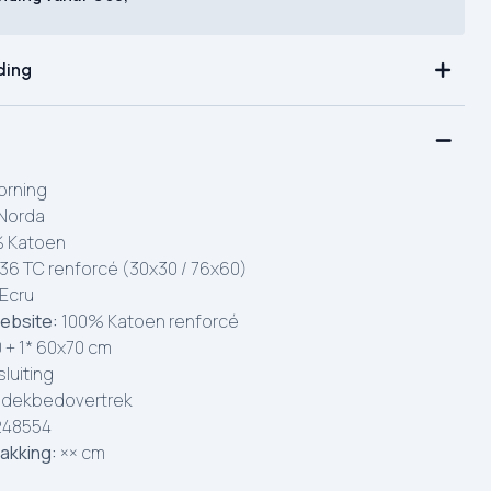
ding
rning
Norda
 Katoen
36 TC renforcé (30x30 / 76x60)
Ecru
ebsite:
100% Katoen renforcé
 + 1* 60x70 cm
luiting
.dekbedovertrek
248554
akking:
×× cm