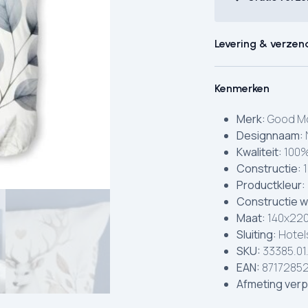
Levering & verzen
Kenmerken
Merk:
Good Mo
Designnaam:
Kwaliteit:
100%
Constructie:
1
Productkleur:
Constructie w
Maat:
140x220
Sluiting:
Hotels
SKU:
33385.01
EAN:
8717285
Afmeting verp