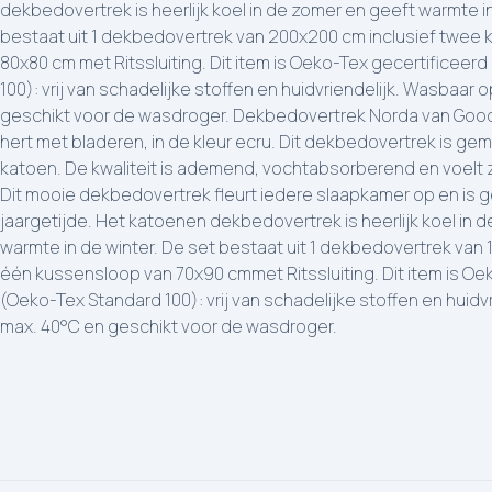
dekbedovertrek is heerlijk koel in de zomer en geeft warmte in
bestaat uit 1 dekbedovertrek van 200x200 cm inclusief twee
80x80 cm met Ritssluiting. Dit item is Oeko-Tex gecertificeer
100): vrij van schadelijke stoffen en huidvriendelijk. Wasbaar 
geschikt voor de wasdroger. Dekbedovertrek Norda van Good
hert met bladeren, in de kleur ecru. Dit dekbedovertrek is g
katoen. De kwaliteit is ademend, vochtabsorberend en voelt 
Dit mooie dekbedovertrek fleurt iedere slaapkamer op en is g
jaargetijde. Het katoenen dekbedovertrek is heerlijk koel in 
warmte in de winter. De set bestaat uit 1 dekbedovertrek van 
één kussensloop van 70x90 cmmet Ritssluiting. Dit item is Oe
(Oeko-Tex Standard 100): vrij van schadelijke stoffen en huidv
max. 40°C en geschikt voor de wasdroger.