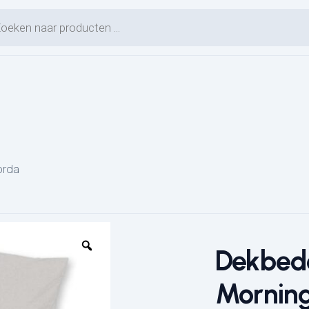
en zoeken
orda
Dekbed
Mornin
L