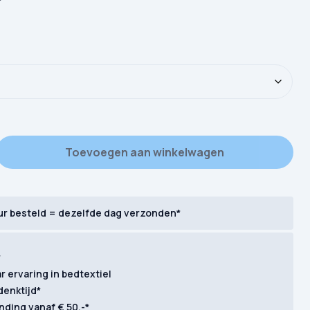
od Morning Norda aantal
Toevoegen aan winkelwagen
ur besteld = dezelfde dag verzonden*
r
ar ervaring in bedtextiel
denktijd*
nding vanaf € 50,-*