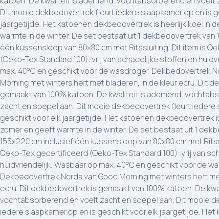
katoen. De kwaliteit is ademend, vochtabsorberend en voelt 
Dit mooie dekbedovertrek fleurt iedere slaapkamer op en is g
jaargetijde. Het katoenen dekbedovertrek is heerlijk koel in 
warmte in de winter. De set bestaat uit 1 dekbedovertrek van 
één kussensloop van 80x80 cm met Ritssluiting. Dit item is O
(Oeko-Tex Standard 100): vrij van schadelijke stoffen en huidv
max. 40°C en geschikt voor de wasdroger. Dekbedovertrek 
Morning met winters hert met bladeren, in de kleur ecru. Dit d
gemaakt van 100% katoen. De kwaliteit is ademend, vochtabs
zacht en soepel aan. Dit mooie dekbedovertrek fleurt iedere 
geschikt voor elk jaargetijde. Het katoenen dekbedovertrek is 
zomer en geeft warmte in de winter. De set bestaat uit 1 dek
155x220 cm inclusief één kussensloop van 80x80 cm met Ritsslu
Oeko-Tex gecertificeerd (Oeko-Tex Standard 100): vrij van sch
huidvriendelijk. Wasbaar op max. 40°C en geschikt voor de w
Dekbedovertrek Norda van Good Morning met winters hert met 
ecru. Dit dekbedovertrek is gemaakt van 100% katoen. De kwa
vochtabsorberend en voelt zacht en soepel aan. Dit mooie d
iedere slaapkamer op en is geschikt voor elk jaargetijde. Het