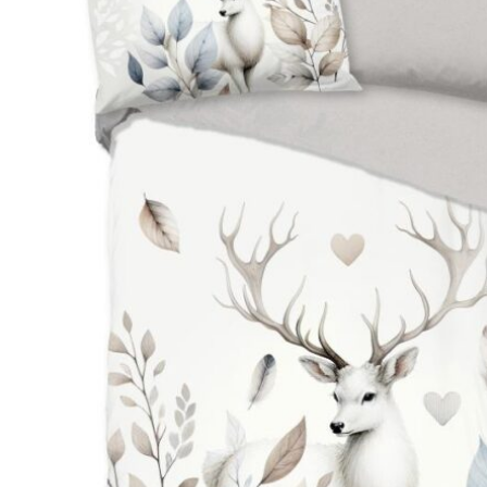
Hoofdkussens
Grijs
Kinderen
Matrasbeschermers
Bruin
1-persoons
Creme
Peuter
Roze
Ledikant
Paars
Rood
Oranje
Geel