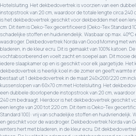
Hotelsluiting. Het dekbedovertrek is voorzien van een dubb
instopstrook van 20 cm, waardoor de totale lengte circa 240
is het dekbedovertrek geschikt voor dekbedden met een len
cm. Dit item is Oeko-Tex gecertificeerd (Oeko-Tex Standard 100
schadelijke stoffen en huidvriendelijk. Wasbaar op max. 40°C
wasdroger. Dekbedovertrek Norda van Good Morning met win
bladeren, in de kleur ecru. Dit is gemaakt van 100% katoen. De
vochtabsorberend en voelt zacht en soepel aan. Dit mooie d
iedere slaapkamer op en is geschikt voor elk jaargetijde. Het
dekbedovertrek is heerlijk koel in de zomer en geeft warmte in
bestaat uit 1 dekbedovertrek in de maat 240x200/220 cm incl
kussenslopen van 60x70 cm met Hotelsluiting. Het dekbedove
een dubbele doorlopende instopstrook van 20 cm, waardoor d
240 cm bedraagt. Hierdoor is het dekbedovertrek geschikt 
een lengte van 200 tot 220 cm. Dit item is Oeko-Tex gecertif
Standard 100): vrij van schadelijke stoffen en huidvriendelijk
en geschikt voor de wasdroger. Dekbedovertrek Norda van 
winters hert met bladeren, in de kleur ecru. Dit dekbedovertr