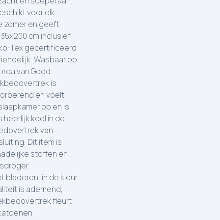
zacht en soepel aan.
eschikt voor elk
de zomer en geeft
135x200 cm inclusief
eko-Tex gecertificeerd
riendelijk. Wasbaar op
Norda van Good
ekbedovertrek is
orberend en voelt
slaapkamer op en is
heerlijk koel in de
bedovertrek van
iting. Dit item is
adelijke stoffen en
asdroger.
bladeren, in de kleur
liteit is ademend,
ekbedovertrek fleurt
 katoenen