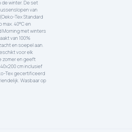
 de winter. De set
 kussenslopen van
d (Oeko-Tex Standard
op max. 40°C en
 Morning met winters
emaakt van 100%
zacht en soepel aan.
eschikt voor elk
de zomer en geeft
140x200 cm inclusief
ko-Tex gecertificeerd
riendelijk. Wasbaar op