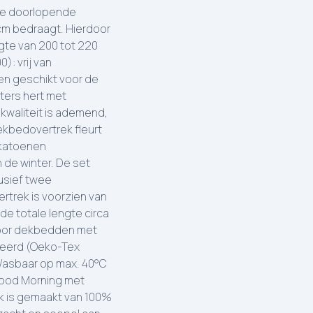
ele doorlopende
 cm bedraagt. Hierdoor
gte van 200 tot 220
): vrij van
 en geschikt voor de
ters hert met
 kwaliteit is ademend,
ekbedovertrek fleurt
 katoenen
 de winter. De set
usief twee
rtrek is voorzien van
e totale lengte circa
voor dekbedden met
iceerd (Oeko-Tex
. Wasbaar op max. 40°C
Good Morning met
ek is gemaakt van 100%