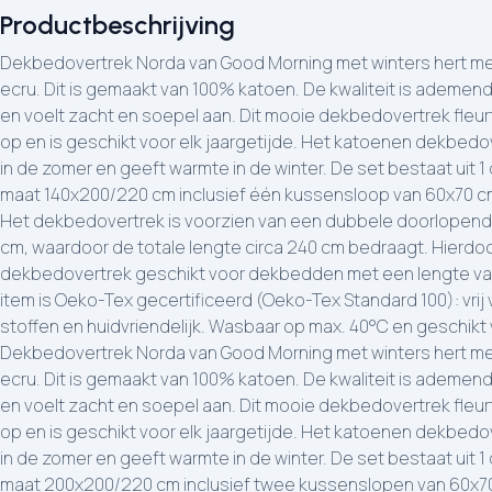
Productbeschrijving
Dekbedovertrek Norda van Good Morning met winters hert met 
ecru. Dit is gemaakt van 100% katoen. De kwaliteit is ademe
en voelt zacht en soepel aan. Dit mooie dekbedovertrek fleu
op en is geschikt voor elk jaargetijde. Het katoenen dekbedove
in de zomer en geeft warmte in de winter. De set bestaat uit 
maat 140x200/220 cm inclusief één kussensloop van 60x70 cm
Het dekbedovertrek is voorzien van een dubbele doorlopend
cm, waardoor de totale lengte circa 240 cm bedraagt. Hierdoo
dekbedovertrek geschikt voor dekbedden met een lengte van
item is Oeko-Tex gecertificeerd (Oeko-Tex Standard 100): vrij
stoffen en huidvriendelijk. Wasbaar op max. 40°C en geschikt
Dekbedovertrek Norda van Good Morning met winters hert met 
ecru. Dit is gemaakt van 100% katoen. De kwaliteit is ademe
en voelt zacht en soepel aan. Dit mooie dekbedovertrek fleu
op en is geschikt voor elk jaargetijde. Het katoenen dekbedove
in de zomer en geeft warmte in de winter. De set bestaat uit 
maat 200x200/220 cm inclusief twee kussenslopen van 60x7