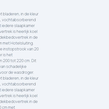
bladeren, in de kleur
nd, vochtabsorberend
rt iedere slaapkamer
rtrek is heerlijk koel
1 dekbedovertrek in de
 met Hotelsluiting.
e instopstrook van 20
r is het
 200 tot 220 cm. Dit
 van schadelijke
 voor de wasdroger.
bladeren, in de kleur
nd, vochtabsorberend
rt iedere slaapkamer
rtrek is heerlijk koel
1 dekbedovertrek in de
0 cm met