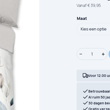
Vanaf
€
39,95
Maat
Dekbedovertrek Go
−
+
Voor 12.00 u
Betrouwbaa
Al ruim 50 ja
30 dagen be
Gratis verze