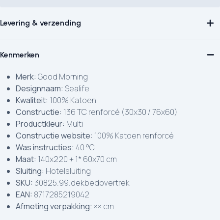
Levering & verzending
Kenmerken
Merk:
Good Morning
Designnaam:
Sealife
Kwaliteit:
100% Katoen
Constructie:
136 TC renforcé (30x30 / 76x60)
Productkleur:
Multi
Constructie website:
100% Katoen renforcé
Was instructies:
40 °C
Maat:
140x220 + 1* 60x70 cm
Sluiting:
Hotelsluiting
SKU:
30825.99.dekbedovertrek
EAN:
8717285219042
Afmeting verpakking:
×× cm