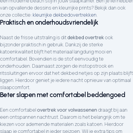
een moderne beach stijl in jouw slaapkamer. Ben je liefhebber
van opvallende dessins en kleurrijke prints? Bekijk dan ook
onze collectie:
kleurrijke dekbedovertrekken
.
Praktisch en onderhoudsvriendelijk
Naast de frisse uitstraling is dit
dekbed overtrek
ook
bijzonder praktisch in gebruik. Dankzij de sterke
katoenkwaliteit blijft het materiaal langdurig mooi en
comfortabel. Bovendien is de stof eenvoudig te
onderhouden. Daarnaast zorgen de instopstrook en
ritssluitingen ervoor dat het dekbed netjes op zijn plaats blijft
liggen. Hierdoor geniet je iedere nacht opnieuw van optimaal
slaapcomfort.
Beter slapen met comfortabel beddengoed
Een comfortabel
overtrek voor volwassenen
draagt bij aan
een ontspannen nachtrust. Daarom is het belangrijk om te
kiezen voor ademende materialen zoals katoen. Hierdoor
slaap je comfortabel in ieder seizoen. Wil je extra tips om