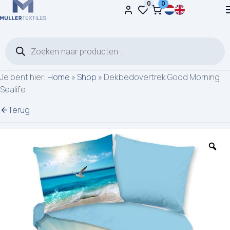
0
0
Ga naar de inhoud
Producten zoeken
Je bent hier:
Home
»
Shop
»
Dekbedovertrek Good Morning
Sealife
Terug