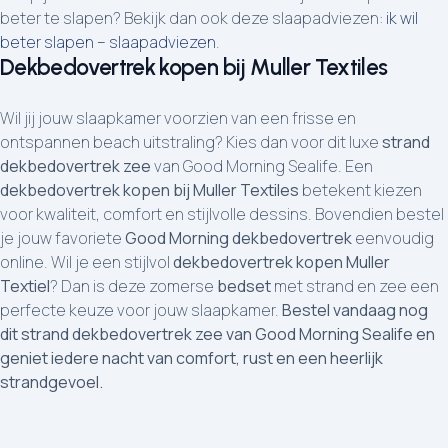
beter te slapen? Bekijk dan ook deze slaapadviezen:
ik wil
beter slapen – slaapadviezen
.
Dekbedovertrek kopen bij Muller Textiles
Wil jij jouw slaapkamer voorzien van een frisse en
ontspannen beach uitstraling? Kies dan voor dit luxe
strand
dekbedovertrek zee
van Good Morning Sealife. Een
dekbedovertrek kopen bij Muller Textiles
betekent kiezen
voor kwaliteit, comfort en stijlvolle dessins. Bovendien bestel
je jouw favoriete
Good Morning dekbedovertrek
eenvoudig
online. Wil je een stijlvol
dekbedovertrek kopen Muller
Textiel
? Dan is deze zomerse
bedset
met strand en zee een
perfecte keuze voor jouw slaapkamer.
Bestel vandaag nog
dit strand dekbedovertrek zee van Good Morning Sealife en
geniet iedere nacht van comfort, rust en een heerlijk
strandgevoel.