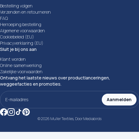
Bestelling volgen
Verzenden en retourneren
FAQ
Herroeping bestelling
Algemene voorwaarden
Cookiebeleid (EU)
Privacyverklaring (EU)
Sluit je bij ons aan
Klant worden
Online samenwerking
Zakelijke voorwaarden
Ontvang het laatste nieuws over productlanceringen,
weggeefacties en promoties.
E-
mailadres
Aanmelden
(Vereist)
© 2026 Muller Textiles, Door
Mediabirds