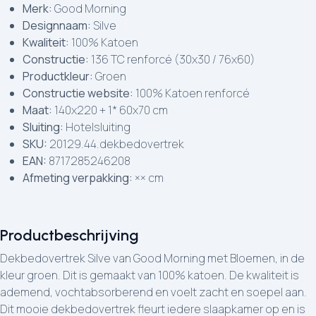
Merk:
Good Morning
Designnaam:
Silve
Kwaliteit:
100% Katoen
Constructie:
136 TC renforcé (30x30 / 76x60)
Productkleur:
Groen
Constructie website:
100% Katoen renforcé
Maat:
140x220 + 1* 60x70 cm
Sluiting:
Hotelsluiting
SKU:
20129.44.dekbedovertrek
EAN:
8717285246208
Afmeting verpakking:
×× cm
Productbeschrijving
Dekbedovertrek Silve van Good Morning met Bloemen, in de
kleur groen. Dit is gemaakt van 100% katoen. De kwaliteit is
ademend, vochtabsorberend en voelt zacht en soepel aan.
Dit mooie dekbedovertrek fleurt iedere slaapkamer op en is