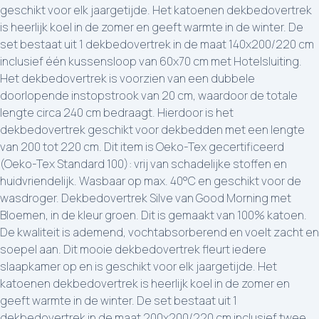
geschikt voor elk jaargetijde. Het katoenen dekbedovertrek
is heerlijk koel in de zomer en geeft warmte in de winter. De
set bestaat uit 1 dekbedovertrek in de maat 140x200/220 cm
inclusief één kussensloop van 60x70 cm met Hotelsluiting.
Het dekbedovertrek is voorzien van een dubbele
doorlopende instopstrook van 20 cm, waardoor de totale
lengte circa 240 cm bedraagt. Hierdoor is het
dekbedovertrek geschikt voor dekbedden met een lengte
van 200 tot 220 cm. Dit item is Oeko-Tex gecertificeerd
(Oeko-Tex Standard 100): vrij van schadelijke stoffen en
huidvriendelijk. Wasbaar op max. 40°C en geschikt voor de
wasdroger. Dekbedovertrek Silve van Good Morning met
Bloemen, in de kleur groen. Dit is gemaakt van 100% katoen.
De kwaliteit is ademend, vochtabsorberend en voelt zacht en
soepel aan. Dit mooie dekbedovertrek fleurt iedere
slaapkamer op en is geschikt voor elk jaargetijde. Het
katoenen dekbedovertrek is heerlijk koel in de zomer en
geeft warmte in de winter. De set bestaat uit 1
dekbedovertrek in de maat 200x200/220 cm inclusief twee