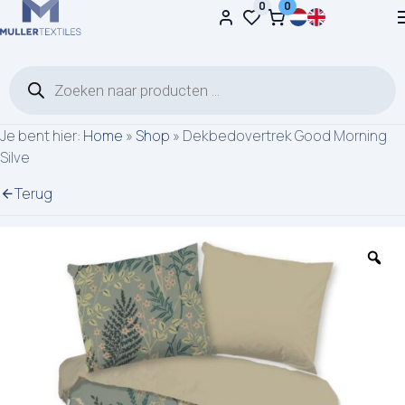
0
0
Ga naar de inhoud
Producten zoeken
Je bent hier:
Home
»
Shop
»
Dekbedovertrek Good Morning
Silve
Terug