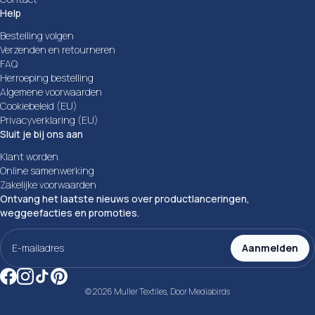
Help
Bestelling volgen
Verzenden en retourneren
FAQ
Herroeping bestelling
Algemene voorwaarden
Cookiebeleid (EU)
Privacyverklaring (EU)
Sluit je bij ons aan
Klant worden
Online samenwerking
Zakelijke voorwaarden
Ontvang het laatste nieuws over productlanceringen,
weggeefacties en promoties.
E-
mailadres
Aanmelden
(Vereist)
© 2026 Muller Textiles, Door
Mediabirds