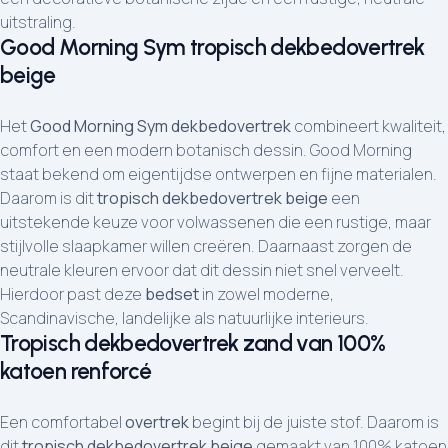
uitstraling.
Good Morning Sym tropisch dekbedovertrek
beige
Het
Good Morning Sym dekbedovertrek
combineert kwaliteit,
comfort en een modern botanisch dessin. Good Morning
staat bekend om eigentijdse ontwerpen en fijne materialen.
Daarom is dit
tropisch dekbedovertrek beige
een
uitstekende keuze voor volwassenen die een rustige, maar
stijlvolle slaapkamer willen creëren. Daarnaast zorgen de
neutrale kleuren ervoor dat dit dessin niet snel verveelt.
Hierdoor past deze
bedset
in zowel moderne,
Scandinavische, landelijke als natuurlijke interieurs.
Tropisch dekbedovertrek zand van 100%
katoen renforcé
Een comfortabel
overtrek
begint bij de juiste stof. Daarom is
dit
tropisch dekbedovertrek beige
gemaakt van 100% katoen