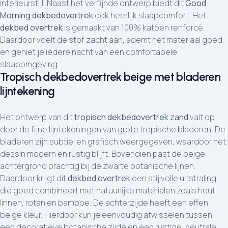
interieurstijl. Naast het verfijnde ontwerp biedt dit
Good
Morning dekbedovertrek
ook heerlijk slaapcomfort. Het
dekbed overtrek
is gemaakt van 100% katoen renforcé.
Daardoor voelt de stof zacht aan, ademt het materiaal goed
en geniet je iedere nacht van een comfortabele
slaapomgeving.
Tropisch dekbedovertrek beige met bladeren
lijntekening
Het ontwerp van dit
tropisch dekbedovertrek zand
valt op
door de fijne lijntekeningen van grote tropische bladeren. De
bladeren zijn subtiel en grafisch weergegeven, waardoor het
dessin modern en rustig blijft. Bovendien past de beige
achtergrond prachtig bij de zwarte botanische lijnen.
Daardoor krijgt dit
dekbed overtrek
een stijlvolle uitstraling
die goed combineert met natuurlijke materialen zoals hout,
linnen, rotan en bamboe. De achterzijde heeft een effen
beige kleur. Hierdoor kun je eenvoudig afwisselen tussen
een decoratieve botanische zijde en een rustige, neutrale