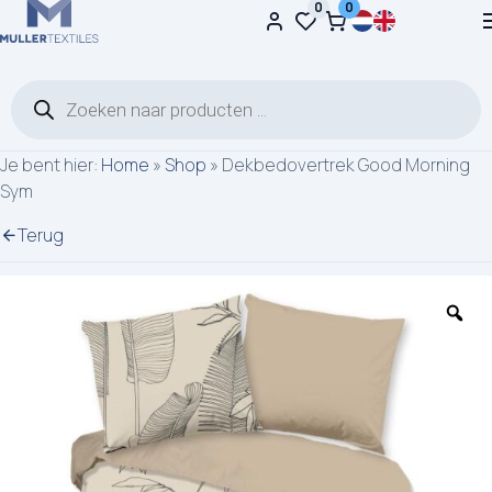
0
0
Ga naar de inhoud
Producten zoeken
Je bent hier:
Home
»
Shop
»
Dekbedovertrek Good Morning
Sym
Terug