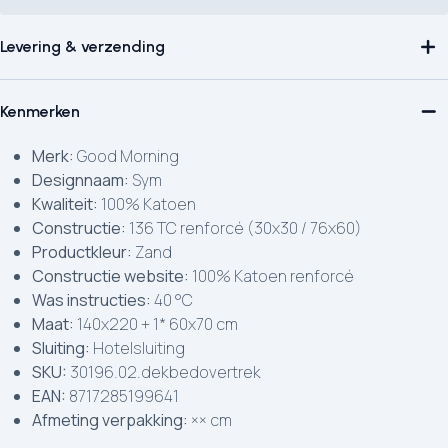
Levering & verzending
Kenmerken
Merk:
Good Morning
Designnaam:
Sym
Kwaliteit:
100% Katoen
Constructie:
136 TC renforcé (30x30 / 76x60)
Productkleur:
Zand
Constructie website:
100% Katoen renforcé
Was instructies:
40 °C
Maat:
140x220 + 1* 60x70 cm
Sluiting:
Hotelsluiting
SKU:
30196.02.dekbedovertrek
EAN:
8717285199641
Afmeting verpakking:
×× cm