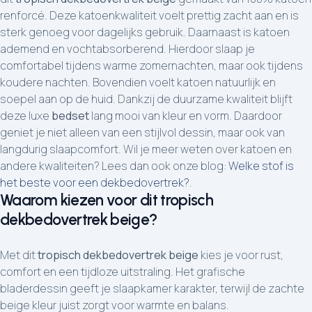
renforcé. Deze katoenkwaliteit voelt prettig zacht aan en is
sterk genoeg voor dagelijks gebruik. Daarnaast is katoen
ademend en vochtabsorberend. Hierdoor slaap je
comfortabel tijdens warme zomernachten, maar ook tijdens
koudere nachten. Bovendien voelt katoen natuurlijk en
soepel aan op de huid. Dankzij de duurzame kwaliteit blijft
deze luxe
bedset
lang mooi van kleur en vorm. Daardoor
geniet je niet alleen van een stijlvol dessin, maar ook van
langdurig slaapcomfort. Wil je meer weten over katoen en
andere kwaliteiten? Lees dan ook onze blog:
Welke stof is
het beste voor een dekbedovertrek?
.
Waarom kiezen voor dit tropisch
dekbedovertrek beige?
Met dit
tropisch dekbedovertrek beige
kies je voor rust,
comfort en een tijdloze uitstraling. Het grafische
bladerdessin geeft je slaapkamer karakter, terwijl de zachte
beige kleur juist zorgt voor warmte en balans.