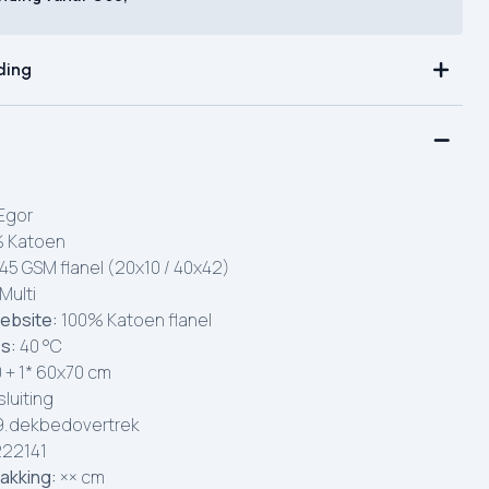
ding
Egor
 Katoen
45 GSM flanel (20x10 / 40x42)
Multi
ebsite:
100% Katoen flanel
es:
40 °C
 + 1* 60x70 cm
luiting
.dekbedovertrek
22141
akking:
×× cm