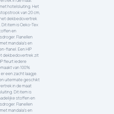
ertrek in de maat
et hotelsluiting. Het
stopstrook van 20 cm,
s het dekbedovertrek
Dit item is Oeko-Tex
toffen en
sdroger. Flanellen
 met mandala's en
n-flanel. Een HIP
et dekbedovertrek zit
P fleurt iedere
gemaakt van 100%
 er een zacht laagje.
n uitermate geschikt
ertrek in de maat
iting. Dit item is
adelijke stoffen en
sdroger. Flanellen
 met mandala's en