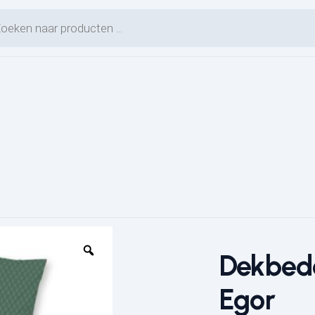
en zoeken
Dekbedo
Egor
L