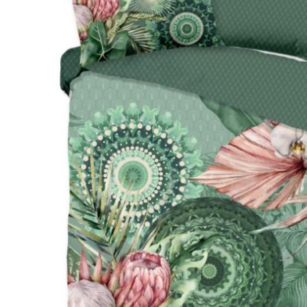
Hoofdkussens
Grijs
Kinderen
Matrasbeschermers
Bruin
1-persoons
Creme
Peuter
Roze
Ledikant
Paars
Rood
Oranje
Geel