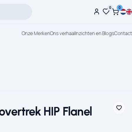
0
0
Onze Merken
Ons verhaal
Inzichten en Blogs
Contact
vertrek HIP Flanel