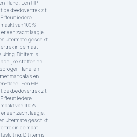
n-flanel. Een HIP
et dekbedovertrek zit
P fleurt iedere
gemaakt van 100%
 er een zacht laagje.
n uitermate geschikt
ertrek in de maat
iting. Dit item is
adelijke stoffen en
sdroger. Flanellen
 met mandala's en
n-flanel. Een HIP
et dekbedovertrek zit
P fleurt iedere
gemaakt van 100%
 er een zacht laagje.
n uitermate geschikt
ertrek in de maat
sluiting. Dit item is