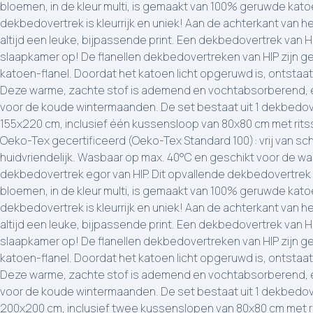
bloemen, in de kleur multi, is gemaakt van 100% geruwde katoe
dekbedovertrek is kleurrijk en uniek! Aan de achterkant van h
altijd een leuke, bijpassende print. Een dekbedovertrek van HI
slaapkamer op! De flanellen dekbedovertreken van HIP zijn 
katoen-flanel. Doordat het katoen licht opgeruwd is, ontstaat
Deze warme, zachte stof is ademend en vochtabsorberend, e
voor de koude wintermaanden. De set bestaat uit 1 dekbedov
155x220 cm, inclusief één kussensloop van 80x80 cm met ritsslu
Oeko-Tex gecertificeerd (Oeko-Tex Standard 100): vrij van sch
huidvriendelijk. Wasbaar op max. 40°C en geschikt voor de wa
dekbedovertrek egor van HIP. Dit opvallende dekbedovertrek
bloemen, in de kleur multi, is gemaakt van 100% geruwde katoe
dekbedovertrek is kleurrijk en uniek! Aan de achterkant van h
altijd een leuke, bijpassende print. Een dekbedovertrek van HI
slaapkamer op! De flanellen dekbedovertreken van HIP zijn 
katoen-flanel. Doordat het katoen licht opgeruwd is, ontstaat
Deze warme, zachte stof is ademend en vochtabsorberend, e
voor de koude wintermaanden. De set bestaat uit 1 dekbedov
200x200 cm, inclusief twee kussenslopen van 80x80 cm met rits