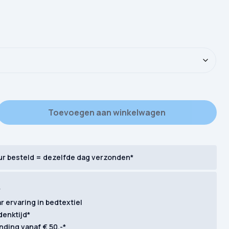
 Flanel Egor aantal
Toevoegen aan winkelwagen
ur besteld = dezelfde dag verzonden*
r
ar ervaring in bedtextiel
denktijd*
nding vanaf € 50,-*