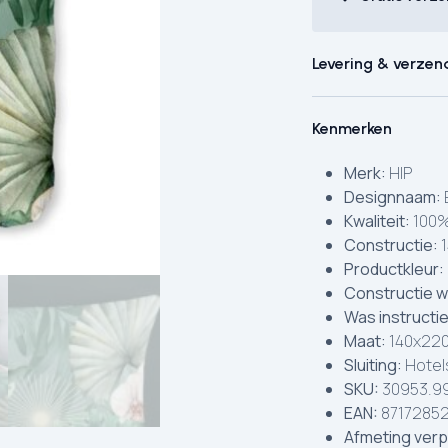
Levering & verzen
Kenmerken
Merk:
HIP
Designnaam:
Kwaliteit:
100%
Constructie:
1
Productkleur:
Constructie w
Was instructi
Maat:
140x220
Sluiting:
Hotels
SKU:
30953.99
EAN:
87172852
Afmeting verp