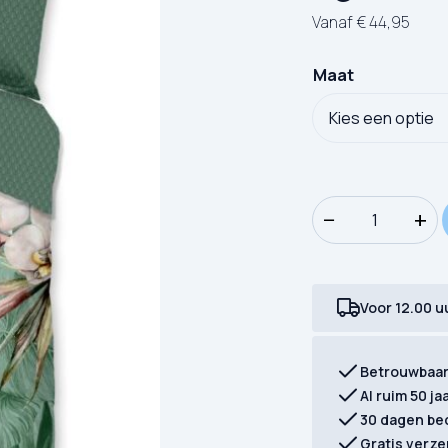
Vanaf
€
44,95
Maat
Dekbedovertrek HIP
−
+
Voor 12.00 u
Betrouwbaa
Al ruim 50 ja
30 dagen be
Gratis verze