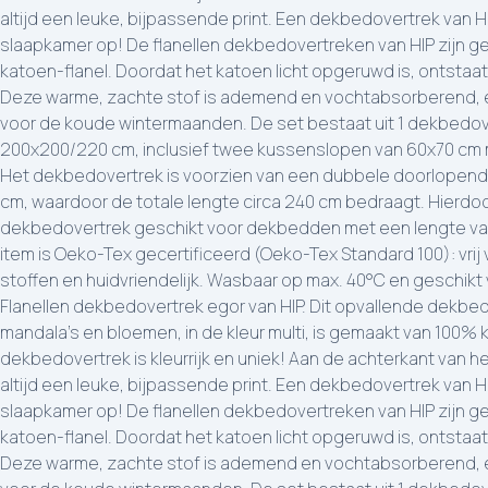
altijd een leuke, bijpassende print. Een dekbedovertrek van HI
slaapkamer op! De flanellen dekbedovertreken van HIP zijn 
katoen-flanel. Doordat het katoen licht opgeruwd is, ontstaat
Deze warme, zachte stof is ademend en vochtabsorberend, e
voor de koude wintermaanden. De set bestaat uit 1 dekbedov
200x200/220 cm, inclusief twee kussenslopen van 60x70 cm m
Het dekbedovertrek is voorzien van een dubbele doorlopend
cm, waardoor de totale lengte circa 240 cm bedraagt. Hierdoo
dekbedovertrek geschikt voor dekbedden met een lengte van
item is Oeko-Tex gecertificeerd (Oeko-Tex Standard 100): vrij
stoffen en huidvriendelijk. Wasbaar op max. 40°C en geschikt
Flanellen dekbedovertrek egor van HIP. Dit opvallende dekbe
mandala's en bloemen, in de kleur multi, is gemaakt van 100% 
dekbedovertrek is kleurrijk en uniek! Aan de achterkant van h
altijd een leuke, bijpassende print. Een dekbedovertrek van HI
slaapkamer op! De flanellen dekbedovertreken van HIP zijn 
katoen-flanel. Doordat het katoen licht opgeruwd is, ontstaat
Deze warme, zachte stof is ademend en vochtabsorberend, e