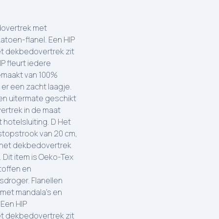
dovertrek met
katoen-flanel. Een HIP
et dekbedovertrek zit
P fleurt iedere
gemaakt van 100%
 er een zacht laagje.
n uitermate geschikt
ertrek in de maat
hotelsluiting. D Het
stopstrook van 20 cm,
s het dekbedovertrek
Dit item is Oeko-Tex
toffen en
sdroger. Flanellen
 met mandala's en
 Een HIP
et dekbedovertrek zit