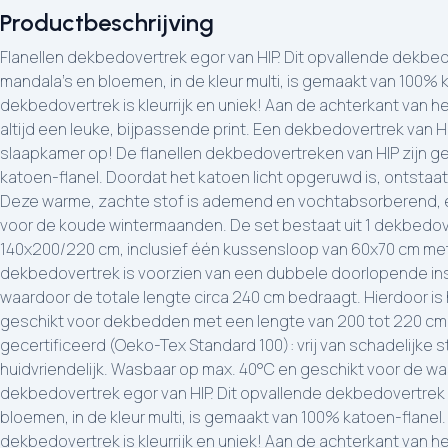
Productbeschrijving
Flanellen dekbedovertrek egor van HIP. Dit opvallende dekbe
mandala's en bloemen, in de kleur multi, is gemaakt van 100% 
dekbedovertrek is kleurrijk en uniek! Aan de achterkant van h
altijd een leuke, bijpassende print. Een dekbedovertrek van HI
slaapkamer op! De flanellen dekbedovertreken van HIP zijn 
katoen-flanel. Doordat het katoen licht opgeruwd is, ontstaat
Deze warme, zachte stof is ademend en vochtabsorberend, e
voor de koude wintermaanden. De set bestaat uit 1 dekbedov
140x200/220 cm, inclusief één kussensloop van 60x70 cm met 
dekbedovertrek is voorzien van een dubbele doorlopende in
waardoor de totale lengte circa 240 cm bedraagt. Hierdoor i
geschikt voor dekbedden met een lengte van 200 tot 220 cm. 
gecertificeerd (Oeko-Tex Standard 100): vrij van schadelijke s
huidvriendelijk. Wasbaar op max. 40°C en geschikt voor de wa
dekbedovertrek egor van HIP. Dit opvallende dekbedovertrek
bloemen, in de kleur multi, is gemaakt van 100% katoen-flanel.
dekbedovertrek is kleurrijk en uniek! Aan de achterkant van h