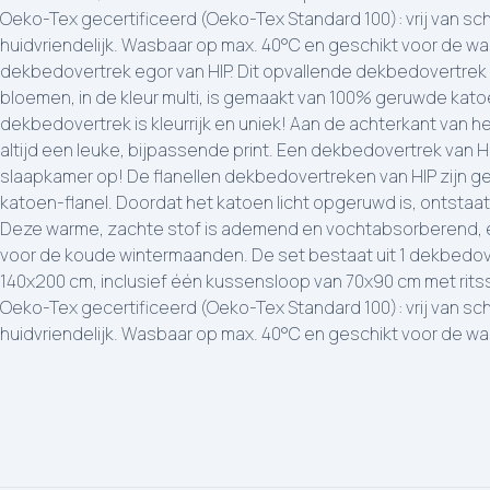
Oeko-Tex gecertificeerd (Oeko-Tex Standard 100): vrij van sch
huidvriendelijk. Wasbaar op max. 40°C en geschikt voor de wa
dekbedovertrek egor van HIP. Dit opvallende dekbedovertrek
bloemen, in de kleur multi, is gemaakt van 100% geruwde katoe
dekbedovertrek is kleurrijk en uniek! Aan de achterkant van h
altijd een leuke, bijpassende print. Een dekbedovertrek van HI
slaapkamer op! De flanellen dekbedovertreken van HIP zijn 
katoen-flanel. Doordat het katoen licht opgeruwd is, ontstaat
Deze warme, zachte stof is ademend en vochtabsorberend, e
voor de koude wintermaanden. De set bestaat uit 1 dekbedov
140x200 cm, inclusief één kussensloop van 70x90 cm met ritsslu
Oeko-Tex gecertificeerd (Oeko-Tex Standard 100): vrij van sch
huidvriendelijk. Wasbaar op max. 40°C en geschikt voor de w