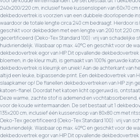
voor de koude wintermaanden. De set bestaat uit 1 dekbedov
240x200/220 cm, inclusief twee kussenslopen van 60x70 cm m
dekbedovertrek is voorzien van een dubbele doorlopende in
waardoor de totale lengte circa 240 cm bedraagt. Hierdoor i
geschikt voor dekbedden met een lengte van 200 tot 220 cm. 
gecertificeerd (Oeko-Tex Standard 100): vrij van schadelijke s
huidvriendelijk. Wasbaar op max. 40°C en geschikt voor de wa
dekbedovertrek egor van HIP. Dit opvallende dekbedovertrek
bloemen, in de kleur multi, is gemaakt van 100% geruwde katoe
dekbedovertrek is kleurrijk en uniek! Aan de achterkant van h
altijd een leuke, bijpassende print. Een dekbedovertrek van HI
slaapkamer op! De flanellen dekbedovertreken van HIP zijn 
katoen-flanel. Doordat het katoen licht opgeruwd is, ontstaat
Deze warme, zachte stof is ademend en vochtabsorberend, e
voor de koude wintermaanden. De set bestaat uit 1 dekbedov
135x200 cm, inclusief één kussensloop van 80x80 cm met ritsslu
Oeko-Tex gecertificeerd (Oeko-Tex Standard 100): vrij van sch
huidvriendelijk. Wasbaar op max. 40°C en geschikt voor de wa
dekbedovertrek egor van HIP. Dit opvallende dekbedovertrek