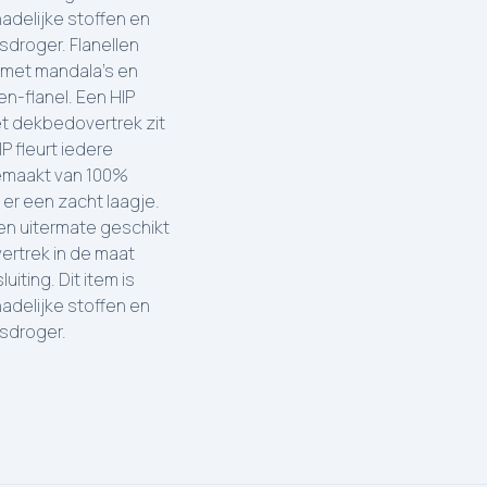
adelijke stoffen en
sdroger. Flanellen
 met mandala's en
n-flanel. Een HIP
et dekbedovertrek zit
P fleurt iedere
gemaakt van 100%
 er een zacht laagje.
n uitermate geschikt
ertrek in de maat
iting. Dit item is
adelijke stoffen en
asdroger.