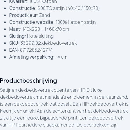
Kwaliteit:
100% Katoen
Constructie:
200 TC satijn (40x40 / 130x70)
Productkleur:
Zand
Constructie website:
100% Katoen satijn
Maat:
140x220 + 1* 60x70 cm
Sluiting:
Hotelsluiting
SKU:
33299.02.dekbedovertrek
EAN:
8717285242774
Afmeting verpakking:
×× cm
Productbeschrijving
Satijnen dekbedovertrek quente van HIP. Dit luxe
dekbedovertrek met mandala’s en bloemen, in de kleur zand,
is een dekbedovertrek dat opvalt. Een HIP dekbedovertrek is
kleurrijk en uniek! Aan de achterkant van het dekbedovertrek
zit altijd een leuke, bijpassende print. Een dekbedovertrek
van HIP fleurt iedere slaapkamer op! De overtrekken zijn