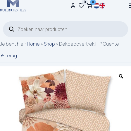
0
0
Ga naar de inhoud
Producten zoeken
Je bent hier:
Home
»
Shop
»
Dekbedovertrek HIP Quente
Terug