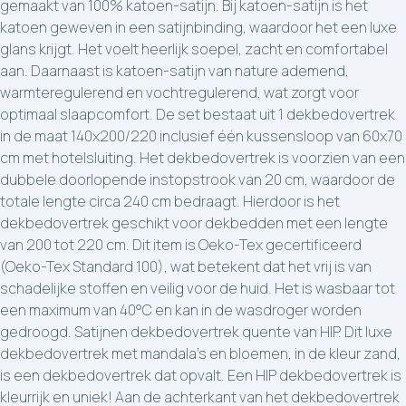
gemaakt van 100% katoen-satijn. Bij katoen-satijn is het
katoen geweven in een satijnbinding, waardoor het een luxe
glans krijgt. Het voelt heerlijk soepel, zacht en comfortabel
aan. Daarnaast is katoen-satijn van nature ademend,
warmteregulerend en vochtregulerend, wat zorgt voor
optimaal slaapcomfort. De set bestaat uit 1 dekbedovertrek
in de maat 140x200/220 inclusief één kussensloop van 60x70
cm met hotelsluiting. Het dekbedovertrek is voorzien van een
dubbele doorlopende instopstrook van 20 cm, waardoor de
totale lengte circa 240 cm bedraagt. Hierdoor is het
dekbedovertrek geschikt voor dekbedden met een lengte
van 200 tot 220 cm. Dit item is Oeko-Tex gecertificeerd
(Oeko-Tex Standard 100), wat betekent dat het vrij is van
schadelijke stoffen en veilig voor de huid. Het is wasbaar tot
een maximum van 40°C en kan in de wasdroger worden
gedroogd. Satijnen dekbedovertrek quente van HIP. Dit luxe
dekbedovertrek met mandala’s en bloemen, in de kleur zand,
is een dekbedovertrek dat opvalt. Een HIP dekbedovertrek is
kleurrijk en uniek! Aan de achterkant van het dekbedovertrek