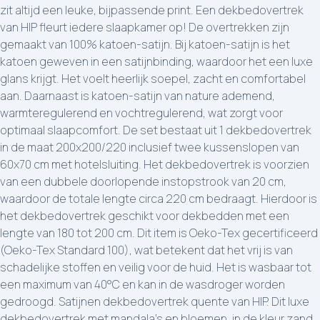
zit altijd een leuke, bijpassende print. Een dekbedovertrek
van HIP fleurt iedere slaapkamer op! De overtrekken zijn
gemaakt van 100% katoen-satijn. Bij katoen-satijn is het
katoen geweven in een satijnbinding, waardoor het een luxe
glans krijgt. Het voelt heerlijk soepel, zacht en comfortabel
aan. Daarnaast is katoen-satijn van nature ademend,
warmteregulerend en vochtregulerend, wat zorgt voor
optimaal slaapcomfort. De set bestaat uit 1 dekbedovertrek
in de maat 200x200/220 inclusief twee kussenslopen van
60x70 cm met hotelsluiting. Het dekbedovertrek is voorzien
van een dubbele doorlopende instopstrook van 20 cm,
waardoor de totale lengte circa 220 cm bedraagt. Hierdoor is
het dekbedovertrek geschikt voor dekbedden met een
lengte van 180 tot 200 cm. Dit item is Oeko-Tex gecertificeerd
(Oeko-Tex Standard 100), wat betekent dat het vrij is van
schadelijke stoffen en veilig voor de huid. Het is wasbaar tot
een maximum van 40°C en kan in de wasdroger worden
gedroogd. Satijnen dekbedovertrek quente van HIP. Dit luxe
dekbedovertrek met mandala’s en bloemen, in de kleur zand,