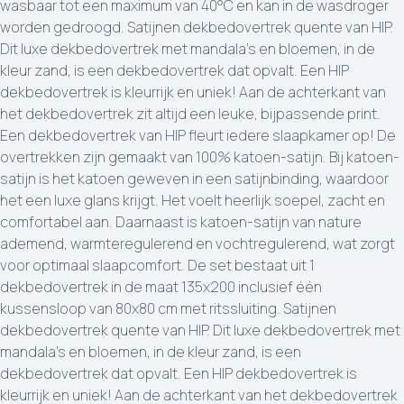
wasbaar tot een maximum van 40°C en kan in de wasdroger
worden gedroogd. Satijnen dekbedovertrek quente van HIP.
Dit luxe dekbedovertrek met mandala’s en bloemen, in de
kleur zand, is een dekbedovertrek dat opvalt. Een HIP
dekbedovertrek is kleurrijk en uniek! Aan de achterkant van
het dekbedovertrek zit altijd een leuke, bijpassende print.
Een dekbedovertrek van HIP fleurt iedere slaapkamer op! De
overtrekken zijn gemaakt van 100% katoen-satijn. Bij katoen-
satijn is het katoen geweven in een satijnbinding, waardoor
het een luxe glans krijgt. Het voelt heerlijk soepel, zacht en
comfortabel aan. Daarnaast is katoen-satijn van nature
ademend, warmteregulerend en vochtregulerend, wat zorgt
voor optimaal slaapcomfort. De set bestaat uit 1
dekbedovertrek in de maat 135x200 inclusief één
kussensloop van 80x80 cm met ritssluiting. Satijnen
dekbedovertrek quente van HIP. Dit luxe dekbedovertrek met
mandala’s en bloemen, in de kleur zand, is een
dekbedovertrek dat opvalt. Een HIP dekbedovertrek is
kleurrijk en uniek! Aan de achterkant van het dekbedovertrek