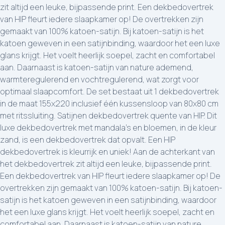
zit altijd een leuke, bijpassende print. Een dekbedovertrek
van HIP fleurt iedere slaapkamer op! De overtrekken zijn
gemaakt van 100% katoen-satijn. Bij katoen-satijn is het
katoen geweven in een satijnbinding, waardoor het een luxe
glans krijgt. Het voelt heerlijk soepel, zacht en comfortabel
aan. Daarnaast is katoen-satijn van nature ademend,
warmteregulerend en vochtregulerend, wat zorgt voor
optimaal slaapcomfort. De set bestaat uit 1 dekbedovertrek
in de maat 155x220 inclusief één kussensloop van 80x80 cm
met ritssluiting. Satijnen dekbedovertrek quente van HIP. Dit
luxe dekbedovertrek met mandala’s en bloemen, in de kleur
zand, is een dekbedovertrek dat opvalt. Een HIP
dekbedovertrek is kleurrijk en uniek! Aan de achterkant van
het dekbedovertrek zit altijd een leuke, bijpassende print.
Een dekbedovertrek van HIP fleurt iedere slaapkamer op! De
overtrekken zijn gemaakt van 100% katoen-satijn. Bij katoen-
satijn is het katoen geweven in een satijnbinding, waardoor
het een luxe glans krijgt. Het voelt heerlijk soepel, zacht en
comfortabel aan. Daarnaast is katoen-satijn van nature