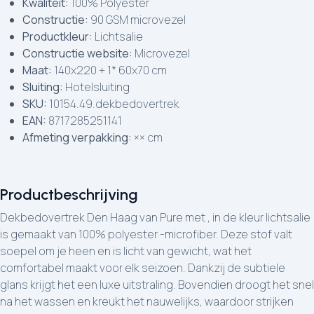
Kwaliteit:
100% Polyester
Constructie:
90 GSM microvezel
Productkleur:
Lichtsalie
Constructie website:
Microvezel
Maat:
140x220 + 1* 60x70 cm
Sluiting:
Hotelsluiting
SKU:
10154.49.dekbedovertrek
EAN:
8717285251141
Afmeting verpakking:
×× cm
Productbeschrijving
Dekbedovertrek Den Haag van Pure met , in de kleur lichtsalie
is gemaakt van 100% polyester -microfiber. Deze stof valt
soepel om je heen en is licht van gewicht, wat het
comfortabel maakt voor elk seizoen. Dankzij de subtiele
glans krijgt het een luxe uitstraling. Bovendien droogt het snel
na het wassen en kreukt het nauwelijks, waardoor strijken