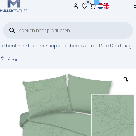
0
0
Ga naar de inhoud
Producten zoeken
Je bent hier:
Home
»
Shop
»
Dekbedovertrek Pure Den Haag
Terug