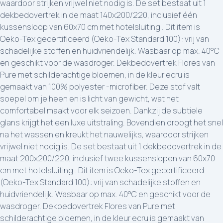
waardoor strijken vrijwel niet nodig is. De set bestaat uit 1
dekbedovertrek in de maat 140x200/220, inclusief één
kussensloop van 60x70 cm met hotelsluiting . Dit item is
Oeko-Tex gecertificeerd (Oeko-Tex Standard 100): vrij van
schadelijke stoffen en huidvriendelijk. Wasbaar op max. 40°C
en geschikt voor de wasdroger. Dekbedovertrek Flores van
Pure met schilderachtige bloemen, in de kleur ecru is
gemaakt van 100% polyester -microfiber. Deze stof valt
soepel om je heen en is licht van gewicht, wat het
comfortabel maakt voor elk seizoen. Dankzij de subtiele
glans krijgt het een luxe uitstraling. Bovendien droogt het snel
na het wassen en kreukt het nauwelijks, waardoor strijken
vrijwel niet nodig is. De set bestaat uit 1 dekbedovertrek in de
maat 200x200/220, inclusief twee kussenslopen van 60x70
cm met hotelsluiting . Dit item is Oeko-Tex gecertificeerd
(Oeko-Tex Standard 100): vrij van schadelijke stoffen en
huidvriendelijk. Wasbaar op max. 40°C en geschikt voor de
wasdroger. Dekbedovertrek Flores van Pure met
schilderachtige bloemen, in de kleur ecru is gemaakt van