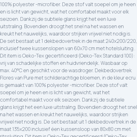
100% polyester -microfiber. Deze stof valt soepel om je heen
en is licht van gewicht, wat het comfortabel maakt voor elk
seizoen. Dankzij de subtiele glans krijgt het een luxe
uitstraling. Bovendien droogt het snel na het wassen en
kreukt het nauwelijks, waardoor strijken vrijwel niet nodig is.
De set bestaat uit 1 dekbedovertrek in de maat 240x200/220,
inclusief twee kussenslopen van 60x70 cm met hotelsluiting .
Dit item is Oeko-Tex gecertificeerd (Oeko-Tex Standard 100):
vrij van schadelijke stoffen en huidvriendelijk. Wasbaar op
max. 40°C en geschikt voor de wasdroger. Dekbedovertrek
Flores van Pure met schilderachtige bloemen, in de kleur ecru
is gemaakt van 100% polyester -microfiber. Deze stof valt
soepel om je heen en is licht van gewicht, wat het
comfortabel maakt voor elk seizoen. Dankzij de subtiele
glans krijgt het een luxe uitstraling. Bovendien droogt het snel
na het wassen en kreukt het nauwelijks, waardoor strijken
vrijwel niet nodig is. De set bestaat uit 1 dekbedovertrek in de
maat 135x200 inclusief éen kussensloop van 80x80 cm met
ritssluiting. Dit item is Oeko-Tex gecertificeerd (Oeko-Tex