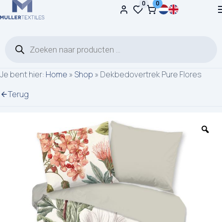
0
0
Ga naar de inhoud
Producten zoeken
Je bent hier:
Home
»
Shop
»
Dekbedovertrek Pure Flores
Terug