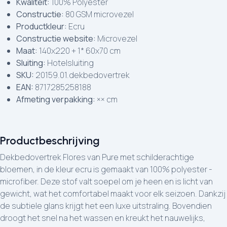
Kwaliteit:
100% Polyester
Constructie:
80 GSM microvezel
Productkleur:
Ecru
Constructie website:
Microvezel
Maat:
140x220 + 1* 60x70 cm
Sluiting:
Hotelsluiting
SKU:
20159.01.dekbedovertrek
EAN:
8717285258188
Afmeting verpakking:
×× cm
Productbeschrijving
Dekbedovertrek Flores van Pure met schilderachtige
bloemen, in de kleur ecru is gemaakt van 100% polyester -
microfiber. Deze stof valt soepel om je heen en is licht van
gewicht, wat het comfortabel maakt voor elk seizoen. Dankzij
de subtiele glans krijgt het een luxe uitstraling. Bovendien
droogt het snel na het wassen en kreukt het nauwelijks,