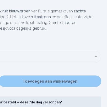
 ruit blauw groen
van Pure is gemaakt van
zachte
iber). Het tijdloze
ruitpatroon
en de effen achterzijde
tige en stijlvolle uitstraling. Comfortabel en
ijk voor dagelijks gebruik.
re microvezel Jan aantal
Toevoegen aan winkelwagen
ur besteld = dezelfde dag verzonden*