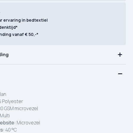
r
ar ervaring in bedtextiel
denktijd*
nding vanaf € 50,-*
ding
Jan
 Polyester
0 GSM microvezel
Multi
ebsite:
Microvezel
es:
40 °C