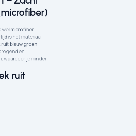
n – Zacht
(microfiber)
k wel
microfiber
tijd
is het materiaal
ruit blauw groen
ldrogend en
rm, waardoor je minder
k ruit