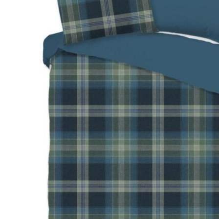
Hoofdkussens
Grijs
Kinderen
Matrasbeschermers
Bruin
1-persoons
Creme
Peuter
Roze
Ledikant
Paars
Rood
Oranje
Geel