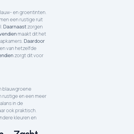
blauw- en groentinten.
amen een rustige ruit
l.
Daarnaast
zorgen
vendien
maakt dit het
laapkamers.
Daardoor
en van hetzelfde
endien
zorgt dit voor
n blauwgroene
n rustige en een meer
alans in de
maar ook praktisch.
andere kleuren en