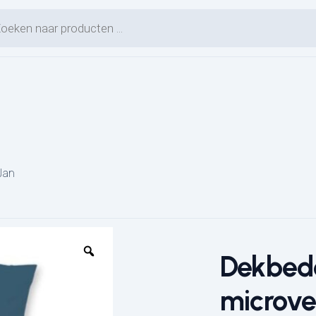
en zoeken
Jan
Dekbedo
microve
L