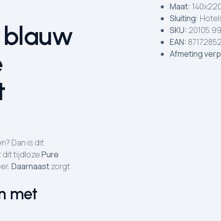
Maat:
140x220
Sluiting:
Hotels
t blauw
SKU:
20105.99
EAN:
8717285
Afmeting verp
e
t
n? Dan is dit
dit tijdloze
Pure
eer.
Daarnaast
zorgt
en met