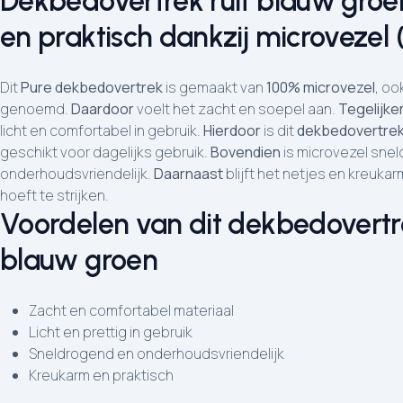
Dekbedovertrek ruit blauw groe
en praktisch dankzij microvezel 
Dit
Pure dekbedovertrek
is gemaakt van
100% microvezel
, oo
genoemd.
Daardoor
voelt het zacht en soepel aan.
Tegelijker
licht en comfortabel in gebruik.
Hierdoor
is dit
dekbedovertrek 
geschikt voor dagelijks gebruik.
Bovendien
is microvezel sne
onderhoudsvriendelijk.
Daarnaast
blijft het netjes en kreuka
hoeft te strijken.
Voordelen van dit dekbedovertre
blauw groen
Zacht en comfortabel materiaal
Licht en prettig in gebruik
Sneldrogend en onderhoudsvriendelijk
Kreukarm en praktisch