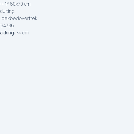
 + 1* 60x70 cm
luiting
.dekbedovertrek
234786
akking:
×× cm