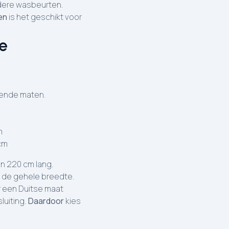
rdere wasbeurten.
en
is het geschikt voor
e
llende maten.
m
cm
n 220 cm lang.
r de gehele breedte.
r een Duitse maat
luiting.
Daardoor
kies