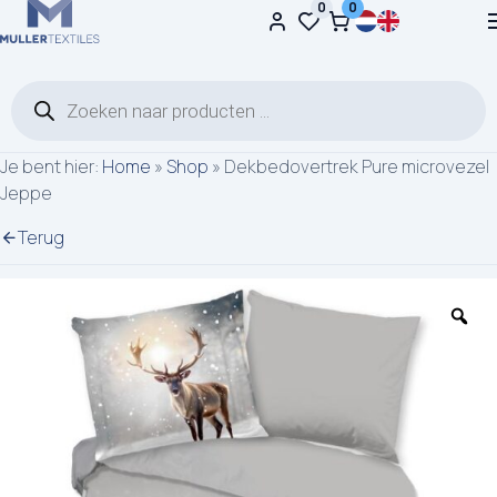
0
0
Ga naar de inhoud
Producten zoeken
Je bent hier:
Home
»
Shop
»
Dekbedovertrek Pure microvezel
Jeppe
Terug