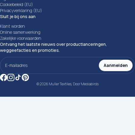
Cookiebeleid (EU)
Privacyverklaring (EU)
Sluit je bij ons aan
Klant worden
Online samenwerking
Zakelijke voorwaarden
Ontvang het laatste nieuws over productlanceringen,
weggeefacties en promoties.
E-
mailadres
Aanmelden
(Vereist)
© 2026 Muller Textiles, Door
Mediabirds