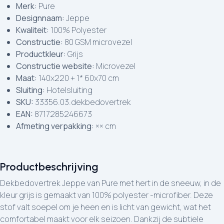
Merk:
Pure
Designnaam:
Jeppe
Kwaliteit:
100% Polyester
Constructie:
80 GSM microvezel
Productkleur:
Grijs
Constructie website:
Microvezel
Maat:
140x220 + 1* 60x70 cm
Sluiting:
Hotelsluiting
SKU:
33356.03.dekbedovertrek
EAN:
8717285246673
Afmeting verpakking:
×× cm
Productbeschrijving
Dekbedovertrek Jeppe van Pure met hert in de sneeuw, in de
kleur grijs is gemaakt van 100% polyester -microfiber. Deze
stof valt soepel om je heen en is licht van gewicht, wat het
comfortabel maakt voor elk seizoen. Dankzij de subtiele