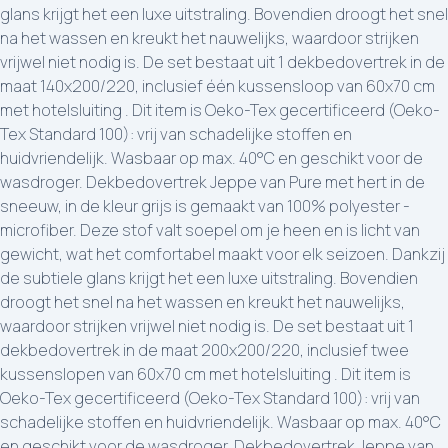
glans krijgt het een luxe uitstraling. Bovendien droogt het snel
na het wassen en kreukt het nauwelijks, waardoor strijken
vrijwel niet nodig is. De set bestaat uit 1 dekbedovertrek in de
maat 140x200/220, inclusief één kussensloop van 60x70 cm
met hotelsluiting . Dit item is Oeko-Tex gecertificeerd (Oeko-
Tex Standard 100): vrij van schadelijke stoffen en
huidvriendelijk. Wasbaar op max. 40°C en geschikt voor de
wasdroger. Dekbedovertrek Jeppe van Pure met hert in de
sneeuw, in de kleur grijs is gemaakt van 100% polyester -
microfiber. Deze stof valt soepel om je heen en is licht van
gewicht, wat het comfortabel maakt voor elk seizoen. Dankzij
de subtiele glans krijgt het een luxe uitstraling. Bovendien
droogt het snel na het wassen en kreukt het nauwelijks,
waardoor strijken vrijwel niet nodig is. De set bestaat uit 1
dekbedovertrek in de maat 200x200/220, inclusief twee
kussenslopen van 60x70 cm met hotelsluiting . Dit item is
Oeko-Tex gecertificeerd (Oeko-Tex Standard 100): vrij van
schadelijke stoffen en huidvriendelijk. Wasbaar op max. 40°C
en geschikt voor de wasdroger. Dekbedovertrek Jeppe van