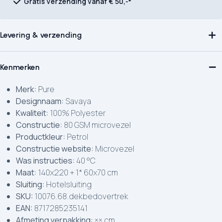
Gratis verzending vanaf € 50,-*
Levering & verzending
Kenmerken
Merk:
Pure
Designnaam:
Savaya
Kwaliteit:
100% Polyester
Constructie:
80 GSM microvezel
Productkleur:
Petrol
Constructie website:
Microvezel
Was instructies:
40 °C
Maat:
140x220 + 1* 60x70 cm
Sluiting:
Hotelsluiting
SKU:
10076.68.dekbedovertrek
EAN:
8717285235141
Afmeting verpakking:
×× cm