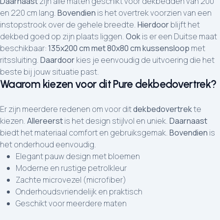
Daarnaast
zijn alle maten geschikt voor dekbedden van 200
en 220 cm lang.
Bovendien
is het overtrek voorzien van een
instopstrook over de gehele breedte.
Hierdoor
blijft het
dekbed goed op zijn plaats liggen.
Ook
is er een Duitse maat
beschikbaar:
135x200 cm met 80x80 cm kussensloop
met
ritssluiting.
Daardoor
kies je eenvoudig de uitvoering die het
beste bij jouw situatie past.
Waarom kiezen voor dit Pure dekbedovertrek?
Er zijn meerdere redenen om voor dit
dekbedovertrek
te
kiezen.
Allereerst
is het design stijlvol en uniek.
Daarnaast
biedt het materiaal comfort en gebruiksgemak.
Bovendien
is
het onderhoud eenvoudig.
Elegant pauw design met bloemen
Moderne en rustige petrolkleur
Zachte microvezel (microfiber)
Onderhoudsvriendelijk en praktisch
Geschikt voor meerdere maten