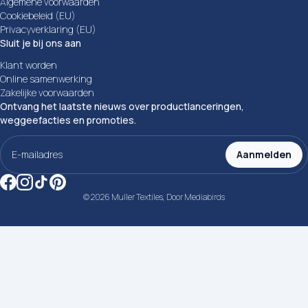
Algemene voorwaarden
Cookiebeleid (EU)
Privacyverklaring (EU)
Sluit je bij ons aan
Klant worden
Online samenwerking
Zakelijke voorwaarden
Ontvang het laatste nieuws over productlanceringen,
weggeefacties en promoties.
E-
mailadres
Aanmelden
(Vereist)
© 2026 Muller Textiles, Door
Mediabirds