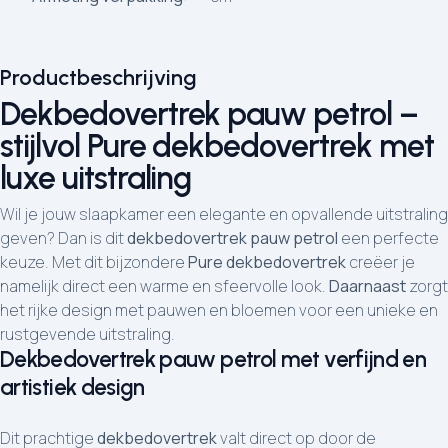
Productbeschrijving
Dekbedovertrek pauw petrol –
stijlvol Pure dekbedovertrek met
luxe uitstraling
Wil je jouw slaapkamer een elegante en opvallende uitstraling
geven? Dan is dit
dekbedovertrek pauw petrol
een perfecte
keuze. Met dit bijzondere
Pure dekbedovertrek
creëer je
namelijk direct een warme en sfeervolle look.
Daarnaast
zorgt
het rijke design met pauwen en bloemen voor een unieke en
rustgevende uitstraling.
Dekbedovertrek pauw petrol met verfijnd en
artistiek design
Dit prachtige
dekbedovertrek
valt direct op door de