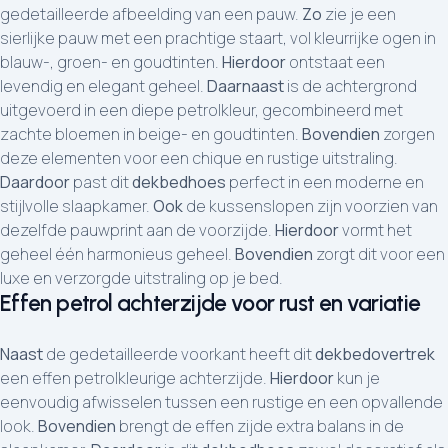
gedetailleerde afbeelding van een pauw.
Zo
zie je een
sierlijke pauw met een prachtige staart, vol kleurrijke ogen in
blauw-, groen- en goudtinten.
Hierdoor
ontstaat een
levendig en elegant geheel.
Daarnaast
is de achtergrond
uitgevoerd in een diepe petrolkleur, gecombineerd met
zachte bloemen in beige- en goudtinten.
Bovendien
zorgen
deze elementen voor een chique en rustige uitstraling.
Daardoor
past dit
dekbedhoes
perfect in een moderne en
stijlvolle slaapkamer.
Ook
de kussenslopen zijn voorzien van
dezelfde pauwprint aan de voorzijde.
Hierdoor
vormt het
geheel één harmonieus geheel.
Bovendien
zorgt dit voor een
luxe en verzorgde uitstraling op je bed.
Effen petrol achterzijde voor rust en variatie
Naast
de gedetailleerde voorkant heeft dit
dekbedovertrek
een effen petrolkleurige achterzijde.
Hierdoor
kun je
eenvoudig afwisselen tussen een rustige en een opvallende
look.
Bovendien
brengt de effen zijde extra balans in de