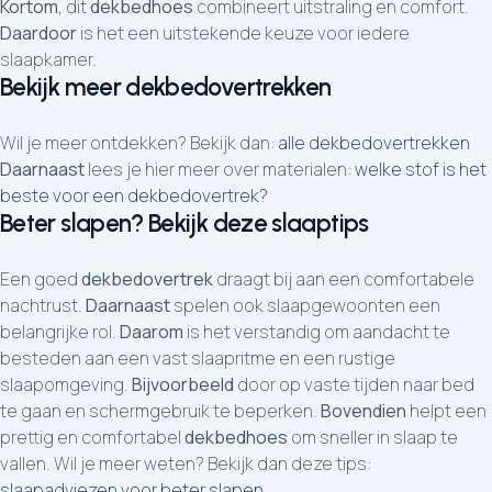
Kortom
, dit
dekbedhoes
combineert uitstraling en comfort.
Daardoor
is het een uitstekende keuze voor iedere
slaapkamer.
Bekijk meer dekbedovertrekken
Wil je meer ontdekken? Bekijk dan:
alle dekbedovertrekken
Daarnaast
lees je hier meer over materialen:
welke stof is het
beste voor een dekbedovertrek?
Beter slapen? Bekijk deze slaaptips
Een goed
dekbedovertrek
draagt bij aan een comfortabele
nachtrust.
Daarnaast
spelen ook slaapgewoonten een
belangrijke rol.
Daarom
is het verstandig om aandacht te
besteden aan een vast slaapritme en een rustige
slaapomgeving.
Bijvoorbeeld
door op vaste tijden naar bed
te gaan en schermgebruik te beperken.
Bovendien
helpt een
prettig en comfortabel
dekbedhoes
om sneller in slaap te
vallen. Wil je meer weten? Bekijk dan deze tips:
slaapadviezen voor beter slapen