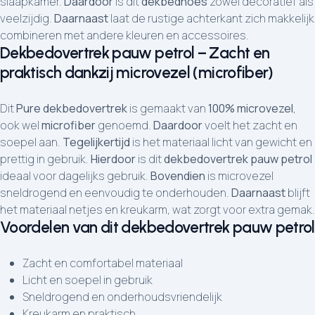
slaapkamer.
Daardoor
is dit
dekbedhoes
zowel decoratief als
veelzijdig.
Daarnaast
laat de rustige achterkant zich makkelijk
combineren met andere kleuren en accessoires.
Dekbedovertrek pauw petrol – Zacht en
praktisch dankzij microvezel (microfiber)
Dit
Pure dekbedovertrek
is gemaakt van
100% microvezel
,
ook wel
microfiber
genoemd.
Daardoor
voelt het zacht en
soepel aan.
Tegelijkertijd
is het materiaal licht van gewicht en
prettig in gebruik.
Hierdoor
is dit
dekbedovertrek pauw petrol
ideaal voor dagelijks gebruik.
Bovendien
is microvezel
sneldrogend en eenvoudig te onderhouden.
Daarnaast
blijft
het materiaal netjes en kreukarm, wat zorgt voor extra gemak.
Voordelen van dit dekbedovertrek pauw petrol
Zacht en comfortabel materiaal
Licht en soepel in gebruik
Sneldrogend en onderhoudsvriendelijk
Kreukarm en praktisch