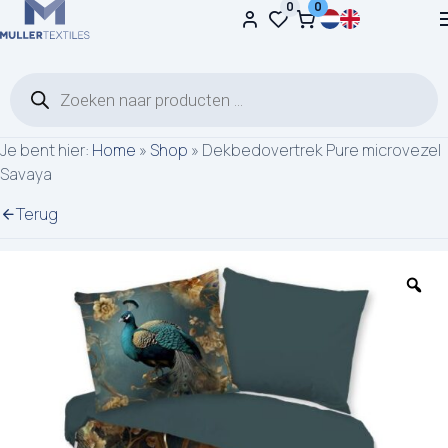
0
0
Ga naar de inhoud
Producten zoeken
Je bent hier:
Home
»
Shop
»
Dekbedovertrek Pure microvezel
Savaya
Terug