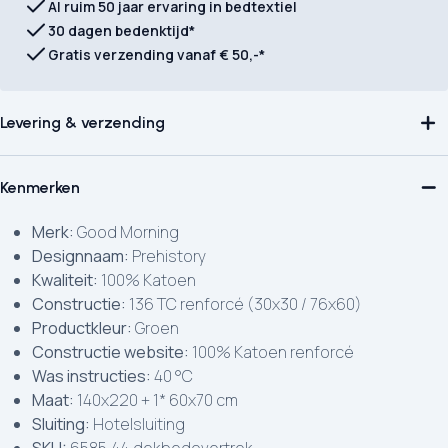
Al ruim 50 jaar ervaring in bedtextiel
30 dagen bedenktijd*
Gratis verzending vanaf € 50,-*
Levering & verzending
Kenmerken
Merk:
Good Morning
Designnaam:
Prehistory
Kwaliteit:
100% Katoen
Constructie:
136 TC renforcé (30x30 / 76x60)
Productkleur:
Groen
Constructie website:
100% Katoen renforcé
Was instructies:
40 °C
Maat:
140x220 + 1* 60x70 cm
Sluiting:
Hotelsluiting