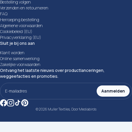
Bestelling volgen
Verzenden en retourneren
FAQ
Herroeping bestelling
Algemene voorwaarden
Cookiebeleid (EU)
Privacyverklaring (EU)
Sluit je bij ons aan
Klant worden
Online samenwerking
Zakelijke voorwaarden
Ontvang het laatste nieuws over productlanceringen,
weggeefacties en promoties.
E-
mailadres
Aanmelden
(Vereist)
© 2026 Muller Textiles, Door
Mediabirds