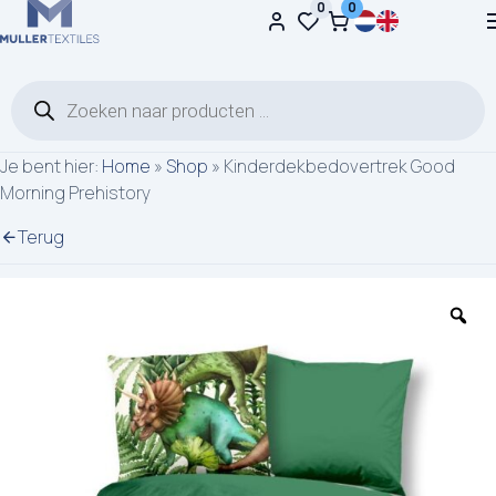
0
0
Ga naar de inhoud
Producten zoeken
Je bent hier:
Home
»
Shop
»
Kinderdekbedovertrek Good
Morning Prehistory
Terug