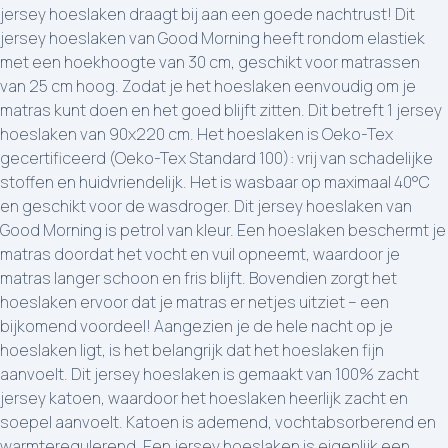
jersey hoeslaken draagt bij aan een goede nachtrust! Dit
jersey hoeslaken van Good Morning heeft rondom elastiek
met een hoekhoogte van 30 cm, geschikt voor matrassen
van 25 cm hoog. Zodat je het hoeslaken eenvoudig om je
matras kunt doen en het goed blijft zitten. Dit betreft 1 jersey
hoeslaken van 90x220 cm. Het hoeslaken is Oeko-Tex
gecertificeerd (Oeko-Tex Standard 100): vrij van schadelijke
stoffen en huidvriendelijk. Het is wasbaar op maximaal 40°C
en geschikt voor de wasdroger. Dit jersey hoeslaken van
Good Morning is petrol van kleur. Een hoeslaken beschermt je
matras doordat het vocht en vuil opneemt, waardoor je
matras langer schoon en fris blijft. Bovendien zorgt het
hoeslaken ervoor dat je matras er netjes uitziet – een
bijkomend voordeel! Aangezien je de hele nacht op je
hoeslaken ligt, is het belangrijk dat het hoeslaken fijn
aanvoelt. Dit jersey hoeslaken is gemaakt van 100% zacht
jersey katoen, waardoor het hoeslaken heerlijk zacht en
soepel aanvoelt. Katoen is ademend, vochtabsorberend en
warmteregulerend. Een jersey hoeslaken is eigenlijk een