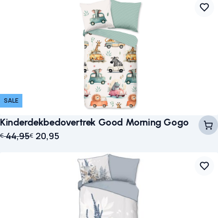
SALE
Kinderdekbedovertrek Good Morning Gogo
Oorspronkelijke prijs was: € 44,95.
Huidige prijs is: € 20,95.
44,95
20,95
€
€