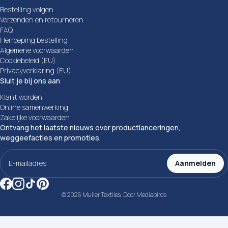
Bestelling volgen
Verzenden en retourneren
FAQ
Herroeping bestelling
Algemene voorwaarden
Cookiebeleid (EU)
Privacyverklaring (EU)
Sluit je bij ons aan
Klant worden
Online samenwerking
Zakelijke voorwaarden
Ontvang het laatste nieuws over productlanceringen,
weggeefacties en promoties.
E-
mailadres
Aanmelden
(Vereist)
© 2026 Muller Textiles, Door
Mediabirds