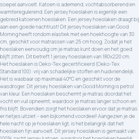
soepel aanvoelt. Katoen is ademend, vochtabsorberend en
warmteregulerend. Een jersey hoeslaken is eigenlijk een
gebreid katoenen hoeslaken. Een jersey hoeslaken draagt bij
aan een goede nachtrust! Dit jersey hoeslaken van Good
Morning heeft rondom elastiek met een hoekhoogte van 30
cm, geschikt voor matrassen van 25 cm hoog. Zodat je het
hoeslaken eenvoudig om je matras kunt doen en het goed
blijft zitten. Dit betreft 1 jersey hoeslaken van 180x220 cm.
Het hoeslaken is Oeko-Tex gecertificeerd (Oeko-Tex
Standard 100): vrij van schadelijke stoffen en huidvriendelijk.
Het is wasbaar op maximaal 40°C en geschikt voor de
wasdroger. Dit jersey hoeslaken van Good Morning is petrol
van kleur. Een hoeslaken beschermt je matras doordat het
vocht en vuil opneemt, waardoor je matras langer schoon en
fris blijft. Bovendien zorgt het hoeslaken ervoor dat je matras
er netjes uitziet – een bijkomend voordeel! Aangezien je de
hele nacht op je hoeslaken ligt, is het belangrijk dat het
hoeslaken fijn aanvoelt. Dit jersey hoeslaken is gemaakt van
100% zacht jersey katoen, waardoor het hoeslaken heerlijk