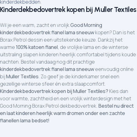
kinderdekbedden
.
Kinderdekbedovertrek kopen bij Muller Textiles
Wil je een warm, zacht en vrolijk
Good Morning
kinderdekbedovertrek flanel lama sneeuw
kopen? Dan is het
Borax Petrol dessin een uitstekende keuze. Dankzij het
warme
100% katoen flanel
, de vrolijke lama en de winterse
uitstraling slapen kinderen heerlijk comfortabel tijdens koude
nachten. Bestel vandaag nog dit prachtige
kinderdekbedovertrek flanel lama sneeuw
eenvoudig online
bij
Muller Textiles
. Zo geef je de kinderkamer snel een
gezellige winterse sfeer én extra slaapcomfort.
Kinderdekbedovertrek kopen bij Muller Textiles?
Kies dan
voor warmte, zachtheid en een vrolijk winterdesign met het
Good Morning Borax Petrol dekbedovertrek.
Bestel nu direct
en laat kinderen heerlijk warm dromen onder een zachte
flanellen lama bedset!