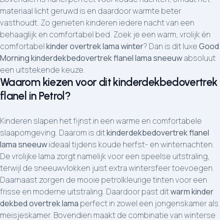
materiaal licht geruwd is en daardoor warmte beter
vasthoudt. Zo genieten kinderen iedere nacht van een
behaaglijk en comfortabel bed. Zoek je een warm, vrolijk én
comfortabel
kinder overtrek lama winter
? Dan is dit luxe
Good
Morning kinderdekbedovertrek flanel lama sneeuw
absoluut
een uitstekende keuze.
Waarom kiezen voor dit kinderdekbedovertrek
flanel in Petrol?
Kinderen slapen het fijnst in een warme en comfortabele
slaapomgeving. Daarom is dit
kinderdekbedovertrek flanel
lama sneeuw
ideaal tijdens koude herfst- en winternachten.
De vrolijke lama zorgt namelijk voor een speelse uitstraling,
terwijl de sneeuwvlokken juist extra wintersfeer toevoegen.
Daarnaast zorgen de mooie petrolkleurige tinten voor een
frisse en moderne uitstraling. Daardoor past dit
warm kinder
dekbed overtrek lama
perfect in zowel een jongenskamer als
meisjeskamer. Bovendien maakt de combinatie van winterse