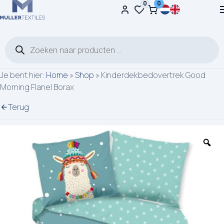
0
0
Ga naar de inhoud
Producten zoeken
Je bent hier:
Home
»
Shop
»
Kinderdekbedovertrek Good
Morning Flanel Borax
Terug