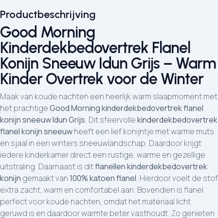
Productbeschrijving
Good Morning
Kinderdekbedovertrek Flanel
Konijn Sneeuw Idun Grijs – Warm
Kinder Overtrek voor de Winter
Maak van koude nachten een heerlijk warm slaapmoment met
het prachtige
Good Morning kinderdekbedovertrek flanel
konijn sneeuw Idun Grijs
. Dit sfeervolle
kinderdekbedovertrek
flanel konijn sneeuw
heeft een lief konijntje met warme muts
en sjaal in een winters sneeuwlandschap. Daardoor krijgt
iedere kinderkamer direct een rustige, warme en gezellige
uitstraling. Daarnaast is dit
flanellen kinderdekbedovertrek
konijn
gemaakt van
100% katoen flanel
. Hierdoor voelt de stof
extra zacht, warm en comfortabel aan. Bovendien is flanel
perfect voor koude nachten, omdat het materiaal licht
geruwd is en daardoor warmte beter vasthoudt. Zo genieten