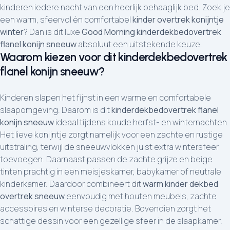
kinderen iedere nacht van een heerlijk behaaglijk bed. Zoek je
een warm, sfeervol én comfortabel
kinder overtrek konijntje
winter
? Dan is dit luxe
Good Morning kinderdekbedovertrek
flanel konijn sneeuw
absoluut een uitstekende keuze.
Waarom kiezen voor dit kinderdekbedovertrek
flanel konijn sneeuw?
Kinderen slapen het fijnst in een warme en comfortabele
slaapomgeving. Daarom is dit
kinderdekbedovertrek flanel
konijn sneeuw
ideaal tijdens koude herfst- en winternachten.
Het lieve konijntje zorgt namelijk voor een zachte en rustige
uitstraling, terwijl de sneeuwvlokken juist extra wintersfeer
toevoegen. Daarnaast passen de zachte grijze en beige
tinten prachtig in een meisjeskamer, babykamer of neutrale
kinderkamer. Daardoor combineert dit
warm kinder dekbed
overtrek sneeuw
eenvoudig met houten meubels, zachte
accessoires en winterse decoratie. Bovendien zorgt het
schattige dessin voor een gezellige sfeer in de slaapkamer.