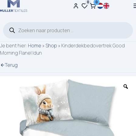
0
0
Ga naar de inhoud
Producten zoeken
Je bent hier:
Home
»
Shop
»
Kinderdekbedovertrek Good
Morning Flanel Idun
Terug