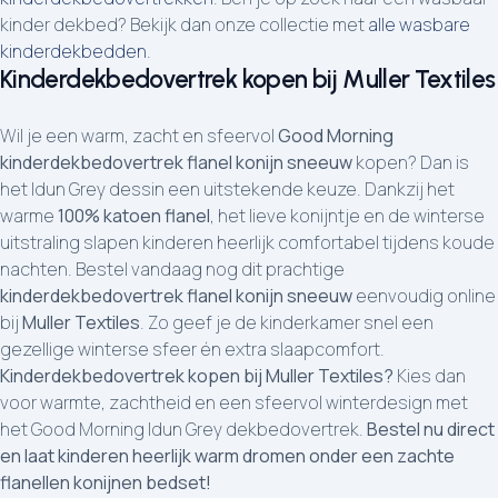
kinder dekbed? Bekijk dan onze collectie met
alle wasbare
kinderdekbedden
.
Kinderdekbedovertrek kopen bij Muller Textiles
Wil je een warm, zacht en sfeervol
Good Morning
kinderdekbedovertrek flanel konijn sneeuw
kopen? Dan is
het Idun Grey dessin een uitstekende keuze. Dankzij het
warme
100% katoen flanel
, het lieve konijntje en de winterse
uitstraling slapen kinderen heerlijk comfortabel tijdens koude
nachten. Bestel vandaag nog dit prachtige
kinderdekbedovertrek flanel konijn sneeuw
eenvoudig online
bij
Muller Textiles
. Zo geef je de kinderkamer snel een
gezellige winterse sfeer én extra slaapcomfort.
Kinderdekbedovertrek kopen bij Muller Textiles?
Kies dan
voor warmte, zachtheid en een sfeervol winterdesign met
het Good Morning Idun Grey dekbedovertrek.
Bestel nu direct
en laat kinderen heerlijk warm dromen onder een zachte
flanellen konijnen bedset!