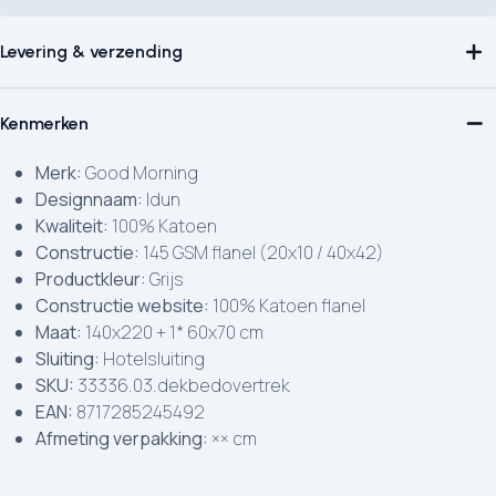
Levering & verzending
Kenmerken
Merk:
Good Morning
Designnaam:
Idun
Kwaliteit:
100% Katoen
Constructie:
145 GSM flanel (20x10 / 40x42)
Productkleur:
Grijs
Constructie website:
100% Katoen flanel
Maat:
140x220 + 1* 60x70 cm
Sluiting:
Hotelsluiting
SKU:
33336.03.dekbedovertrek
EAN:
8717285245492
Afmeting verpakking:
×× cm