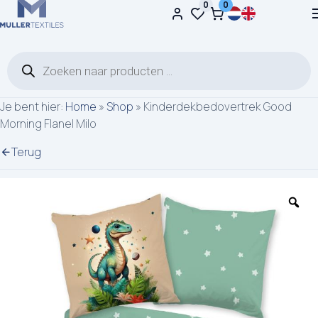
0
0
Ga naar de inhoud
Producten zoeken
Je bent hier:
Home
»
Shop
»
Kinderdekbedovertrek Good
Morning Flanel Milo
Terug