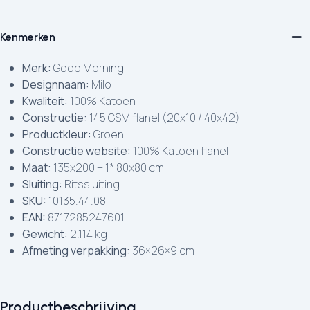
Kenmerken
Merk:
Good Morning
Designnaam:
Milo
Kwaliteit:
100% Katoen
Constructie:
145 GSM flanel (20x10 / 40x42)
Productkleur:
Groen
Constructie website:
100% Katoen flanel
Maat:
135x200 + 1* 80x80 cm
Sluiting:
Ritssluiting
SKU:
10135.44.08
EAN:
8717285247601
Gewicht:
2.114 kg
Afmeting verpakking:
36×26×9 cm
Productbeschrijving