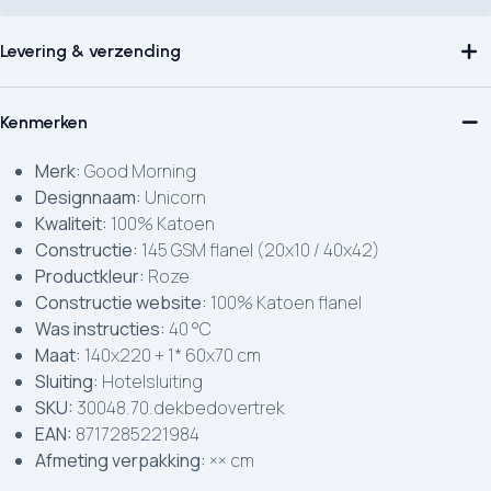
Levering & verzending
Kenmerken
Merk:
Good Morning
Designnaam:
Unicorn
Kwaliteit:
100% Katoen
Constructie:
145 GSM flanel (20x10 / 40x42)
Productkleur:
Roze
Constructie website:
100% Katoen flanel
Was instructies:
40 °C
Maat:
140x220 + 1* 60x70 cm
Sluiting:
Hotelsluiting
SKU:
30048.70.dekbedovertrek
EAN:
8717285221984
Afmeting verpakking:
×× cm