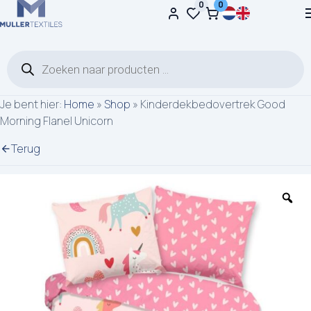
0
0
Ga naar de inhoud
Producten zoeken
Je bent hier:
Home
»
Shop
»
Kinderdekbedovertrek Good
Morning Flanel Unicorn
Terug