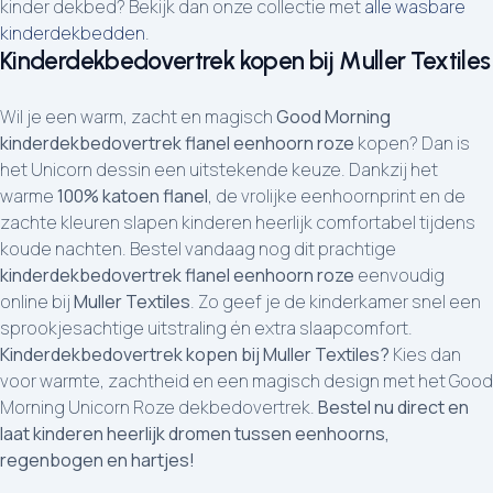
kinder dekbed? Bekijk dan onze collectie met
alle wasbare
kinderdekbedden
.
Kinderdekbedovertrek kopen bij Muller Textiles
Wil je een warm, zacht en magisch
Good Morning
kinderdekbedovertrek flanel eenhoorn roze
kopen? Dan is
het Unicorn dessin een uitstekende keuze. Dankzij het
warme
100% katoen flanel
, de vrolijke eenhoornprint en de
zachte kleuren slapen kinderen heerlijk comfortabel tijdens
koude nachten. Bestel vandaag nog dit prachtige
kinderdekbedovertrek flanel eenhoorn roze
eenvoudig
online bij
Muller Textiles
. Zo geef je de kinderkamer snel een
sprookjesachtige uitstraling én extra slaapcomfort.
Kinderdekbedovertrek kopen bij Muller Textiles?
Kies dan
voor warmte, zachtheid en een magisch design met het Good
Morning Unicorn Roze dekbedovertrek.
Bestel nu direct en
laat kinderen heerlijk dromen tussen eenhoorns,
regenbogen en hartjes!