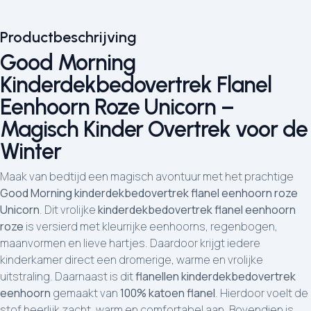
Productbeschrijving
Good Morning
Kinderdekbedovertrek Flanel
Eenhoorn Roze Unicorn –
Magisch Kinder Overtrek voor de
Winter
Maak van bedtijd een magisch avontuur met het prachtige
Good Morning kinderdekbedovertrek flanel eenhoorn roze
Unicorn
. Dit vrolijke
kinderdekbedovertrek flanel eenhoorn
roze
is versierd met kleurrijke eenhoorns, regenbogen,
maanvormen en lieve hartjes. Daardoor krijgt iedere
kinderkamer direct een dromerige, warme en vrolijke
uitstraling. Daarnaast is dit
flanellen kinderdekbedovertrek
eenhoorn
gemaakt van
100% katoen flanel
. Hierdoor voelt de
stof heerlijk zacht, warm en comfortabel aan. Bovendien is