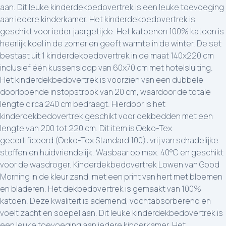
aan. Dit leuke kinderdekbedovertrek is een leuke toevoeging
aan iedere kinderkamer. Het kinderdekbedovertrek is
geschikt voor ieder jaargetijde. Het katoenen 100% katoen is
heerlijk koel in de zomer en geeft warmte in de winter. De set
bestaat uit 1 kinderdekbedovertrek in de maat 140x220 cm
inclusief één kussensloop van 60x70 cm met hotelsluiting.
Het kinderdekbedovertrek is voorzien van een dubbele
doorlopende instopstrook van 20 cm, waardoor de totale
lengte circa 240 cm bedraagt. Hierdoor is het
kinderdekbedovertrek geschikt voor dekbedden met een
lengte van 200 tot 220 cm. Dit item is Oeko-Tex
gecertificeerd (Oeko-Tex Standard 100): vrij van schadelijke
stoffen en huidvriendelijk. Wasbaar op max. 40°C en geschikt
voor de wasdroger. Kinderdekbedovertrek Lowen van Good
Morning in de kleur zand, met een print van hert met bloemen
en bladeren. Het dekbedovertrek is gemaakt van 100%
katoen. Deze kwaliteit is ademend, vochtabsorberend en
voelt zacht en soepel aan. Dit leuke kinderdekbedovertrek is
een leuke toevoeging aan iedere kinderkamer. Het