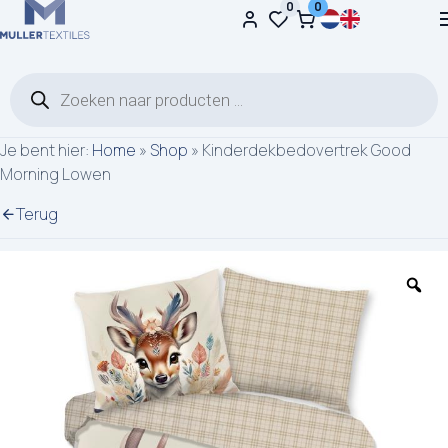
0
0
Ga naar de inhoud
Producten zoeken
Je bent hier:
Home
»
Shop
»
Kinderdekbedovertrek Good
Morning Lowen
Terug