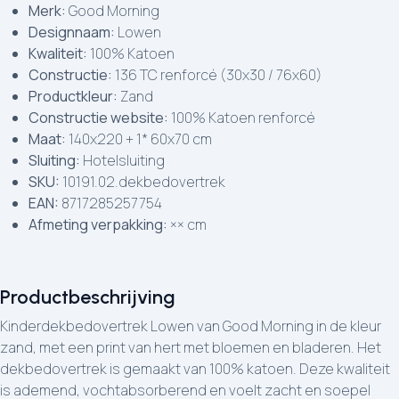
Merk:
Good Morning
Designnaam:
Lowen
Kwaliteit:
100% Katoen
Constructie:
136 TC renforcé (30x30 / 76x60)
Productkleur:
Zand
Constructie website:
100% Katoen renforcé
Maat:
140x220 + 1* 60x70 cm
Sluiting:
Hotelsluiting
SKU:
10191.02.dekbedovertrek
EAN:
8717285257754
Afmeting verpakking:
×× cm
Productbeschrijving
Kinderdekbedovertrek Lowen van Good Morning in de kleur
zand, met een print van hert met bloemen en bladeren. Het
dekbedovertrek is gemaakt van 100% katoen. Deze kwaliteit
is ademend, vochtabsorberend en voelt zacht en soepel