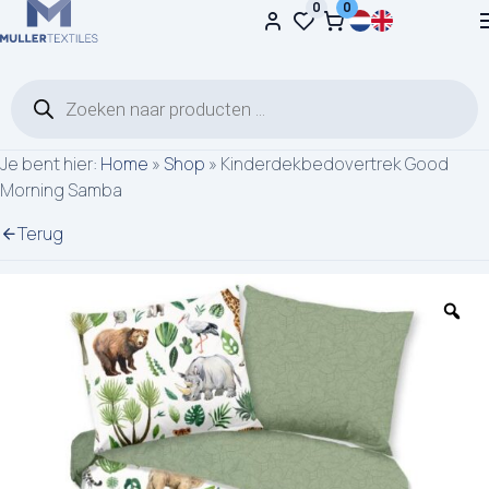
0
0
Ga naar de inhoud
Producten zoeken
Je bent hier:
Home
»
Shop
»
Kinderdekbedovertrek Good
Morning Samba
Terug