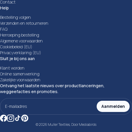
Contact
Help
Bestelling volgen
Verzenden en retourneren
FAQ
Herroeping bestelling
Algemene voorwaarden
Cookiebeleid (EU)
Privacyverklaring (EU)
Sluit je bij ons aan
Klant worden
Online samenwerking
Zakelijke voorwaarden
Ontvang het laatste nieuws over productlanceringen,
weggeefacties en promoties.
E-
mailadres
Aanmelden
(Vereist)
© 2026 Muller Textiles, Door
Mediabirds