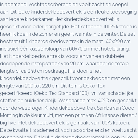
is ademend, vochtabsorberend en voelt zacht en soepel
aan. Dit leuke kinderdekbedovertrek is een leuke toevoeging
aan iedere kinderkamer. Het kinderdekbedovertrek is
geschikt voor ieder jaargetijde. Het katoenen 100% katoen is
heerlijk koel in de zomer en geeft warmte in de winter. De set
bestaat uit 1 kinderdekbedovertrek in de maat 140x220 cm
inclusief één kussensloop van 60x70 cm met hotelsluiting.
Het kinderdekbedovertrek is voorzien van een dubbele
doorlopende instopstrook van 20 cm, waardoor de totale
lengte circa 240 cm bedraagt. Hierdoor is het
kinderdekbedovertrek geschikt voor dekbedden met een
lengte van 200 tot 220 cm. Dit item is Oeko-Tex
gecertificeerd (Oeko-Tex Standard 100): vrij van schadelijke
stoffen en huidvriendelijk. Wasbaar op max. 40°C en geschikt
voor de wasdroger. Kinderdekbedovertrek Samba van Good
Morning in de kleur multi, met een print van Afrikaanse dieren /
big five. Het dekbedovertrek is gemaakt van 100% katoen.
Deze kwaliteit is ademend, vochtabsorberend en voelt zacht
en soepel aan. Dit leuke kinderdekbedovertrek is een leuke