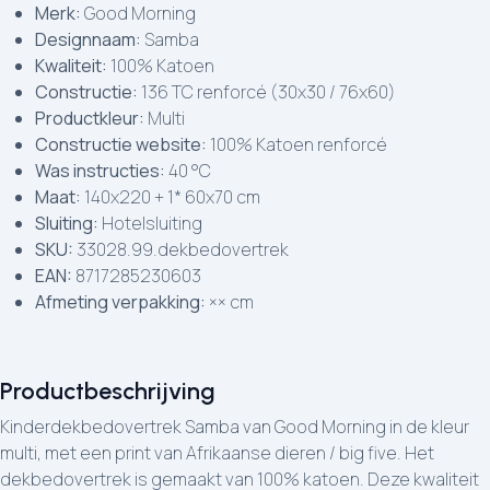
Merk:
Good Morning
Designnaam:
Samba
Kwaliteit:
100% Katoen
Constructie:
136 TC renforcé (30x30 / 76x60)
Productkleur:
Multi
Constructie website:
100% Katoen renforcé
Was instructies:
40 °C
Maat:
140x220 + 1* 60x70 cm
Sluiting:
Hotelsluiting
SKU:
33028.99.dekbedovertrek
EAN:
8717285230603
Afmeting verpakking:
×× cm
Productbeschrijving
Kinderdekbedovertrek Samba van Good Morning in de kleur
multi, met een print van Afrikaanse dieren / big five. Het
dekbedovertrek is gemaakt van 100% katoen. Deze kwaliteit