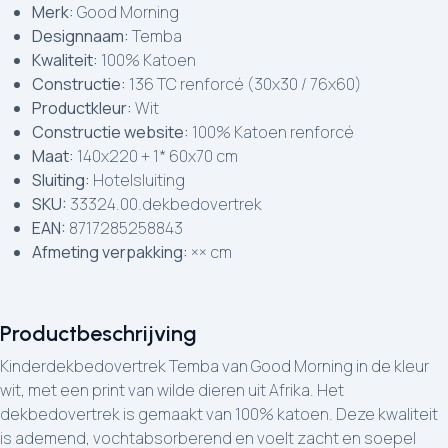
Merk:
Good Morning
Designnaam:
Temba
Kwaliteit:
100% Katoen
Constructie:
136 TC renforcé (30x30 / 76x60)
Productkleur:
Wit
Constructie website:
100% Katoen renforcé
Maat:
140x220 + 1* 60x70 cm
Sluiting:
Hotelsluiting
SKU:
33324.00.dekbedovertrek
EAN:
8717285258843
Afmeting verpakking:
×× cm
Productbeschrijving
Kinderdekbedovertrek Temba van Good Morning in de kleur
wit, met een print van wilde dieren uit Afrika. Het
dekbedovertrek is gemaakt van 100% katoen. Deze kwaliteit
is ademend, vochtabsorberend en voelt zacht en soepel