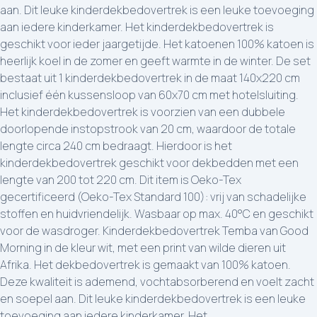
aan. Dit leuke kinderdekbedovertrek is een leuke toevoeging
aan iedere kinderkamer. Het kinderdekbedovertrek is
geschikt voor ieder jaargetijde. Het katoenen 100% katoen is
heerlijk koel in de zomer en geeft warmte in de winter. De set
bestaat uit 1 kinderdekbedovertrek in de maat 140x220 cm
inclusief één kussensloop van 60x70 cm met hotelsluiting.
Het kinderdekbedovertrek is voorzien van een dubbele
doorlopende instopstrook van 20 cm, waardoor de totale
lengte circa 240 cm bedraagt. Hierdoor is het
kinderdekbedovertrek geschikt voor dekbedden met een
lengte van 200 tot 220 cm. Dit item is Oeko-Tex
gecertificeerd (Oeko-Tex Standard 100): vrij van schadelijke
stoffen en huidvriendelijk. Wasbaar op max. 40°C en geschikt
voor de wasdroger. Kinderdekbedovertrek Temba van Good
Morning in de kleur wit, met een print van wilde dieren uit
Afrika. Het dekbedovertrek is gemaakt van 100% katoen.
Deze kwaliteit is ademend, vochtabsorberend en voelt zacht
en soepel aan. Dit leuke kinderdekbedovertrek is een leuke
toevoeging aan iedere kinderkamer. Het