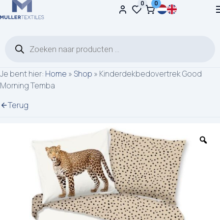
0
0
Ga naar de inhoud
Producten zoeken
Je bent hier:
Home
»
Shop
»
Kinderdekbedovertrek Good
Morning Temba
Terug