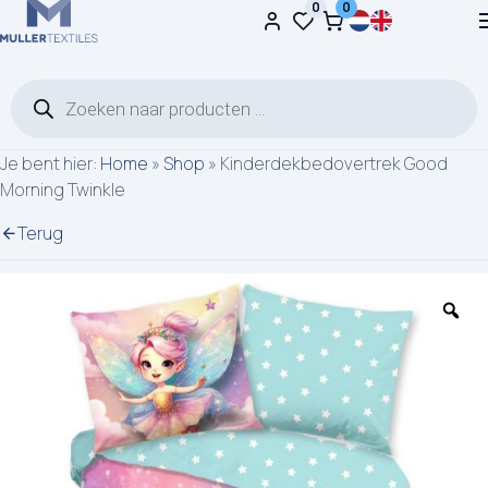
0
0
Ga naar de inhoud
Producten zoeken
Je bent hier:
Home
»
Shop
»
Kinderdekbedovertrek Good
Morning Twinkle
Terug