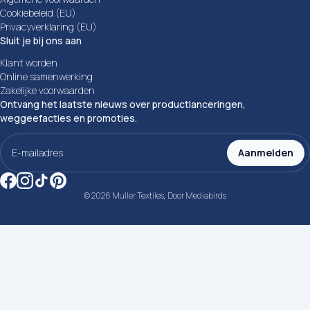
Cookiebeleid (EU)
Privacyverklaring (EU)
Sluit je bij ons aan
Klant worden
Online samenwerking
Zakelijke voorwaarden
Ontvang het laatste nieuws over productlanceringen,
weggeefacties en promoties.
E-
mailadres
Aanmelden
(Vereist)
© 2026 Muller Textiles, Door
Mediabirds