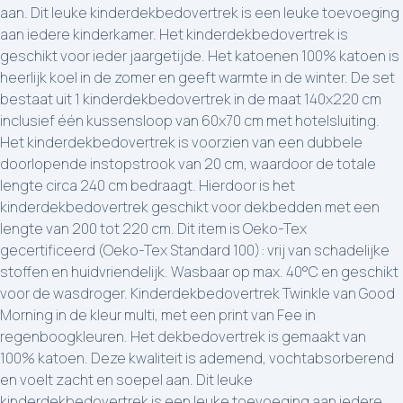
aan. Dit leuke kinderdekbedovertrek is een leuke toevoeging
aan iedere kinderkamer. Het kinderdekbedovertrek is
geschikt voor ieder jaargetijde. Het katoenen 100% katoen is
heerlijk koel in de zomer en geeft warmte in de winter. De set
bestaat uit 1 kinderdekbedovertrek in de maat 140x220 cm
inclusief één kussensloop van 60x70 cm met hotelsluiting.
Het kinderdekbedovertrek is voorzien van een dubbele
doorlopende instopstrook van 20 cm, waardoor de totale
lengte circa 240 cm bedraagt. Hierdoor is het
kinderdekbedovertrek geschikt voor dekbedden met een
lengte van 200 tot 220 cm. Dit item is Oeko-Tex
gecertificeerd (Oeko-Tex Standard 100): vrij van schadelijke
stoffen en huidvriendelijk. Wasbaar op max. 40°C en geschikt
voor de wasdroger. Kinderdekbedovertrek Twinkle van Good
Morning in de kleur multi, met een print van Fee in
regenboogkleuren. Het dekbedovertrek is gemaakt van
100% katoen. Deze kwaliteit is ademend, vochtabsorberend
en voelt zacht en soepel aan. Dit leuke
kinderdekbedovertrek is een leuke toevoeging aan iedere