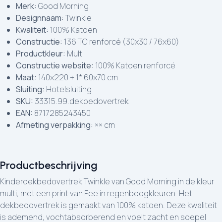
Merk:
Good Morning
Designnaam:
Twinkle
Kwaliteit:
100% Katoen
Constructie:
136 TC renforcé (30x30 / 76x60)
Productkleur:
Multi
Constructie website:
100% Katoen renforcé
Maat:
140x220 + 1* 60x70 cm
Sluiting:
Hotelsluiting
SKU:
33315.99.dekbedovertrek
EAN:
8717285243450
Afmeting verpakking:
×× cm
Productbeschrijving
Kinderdekbedovertrek Twinkle van Good Morning in de kleur
multi, met een print van Fee in regenboogkleuren. Het
dekbedovertrek is gemaakt van 100% katoen. Deze kwaliteit
is ademend, vochtabsorberend en voelt zacht en soepel