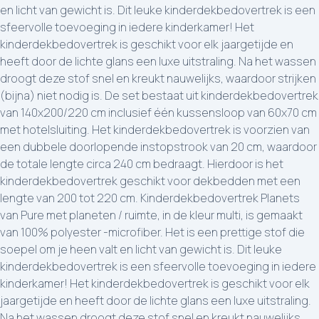
en licht van gewicht is. Dit leuke kinderdekbedovertrek is een
sfeervolle toevoeging in iedere kinderkamer! Het
kinderdekbedovertrek is geschikt voor elk jaargetijde en
heeft door de lichte glans een luxe uitstraling. Na het wassen
droogt deze stof snel en kreukt nauwelijks, waardoor strijken
(bijna) niet nodig is. De set bestaat uit kinderdekbedovertrek
van 140x200/220 cm inclusief één kussensloop van 60x70 cm
met hotelsluiting. Het kinderdekbedovertrek is voorzien van
een dubbele doorlopende instopstrook van 20 cm, waardoor
de totale lengte circa 240 cm bedraagt. Hierdoor is het
kinderdekbedovertrek geschikt voor dekbedden met een
lengte van 200 tot 220 cm. Kinderdekbedovertrek Planets
van Pure met planeten / ruimte, in de kleur multi, is gemaakt
van 100% polyester -microfiber. Het is een prettige stof die
soepel om je heen valt en licht van gewicht is. Dit leuke
kinderdekbedovertrek is een sfeervolle toevoeging in iedere
kinderkamer! Het kinderdekbedovertrek is geschikt voor elk
jaargetijde en heeft door de lichte glans een luxe uitstraling.
Na het wassen droogt deze stof snel en kreukt nauwelijks,