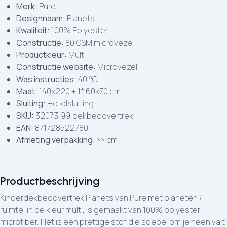
Merk:
Pure
Designnaam:
Planets
Kwaliteit:
100% Polyester
Constructie:
80 GSM microvezel
Productkleur:
Multi
Constructie website:
Microvezel
Was instructies:
40 °C
Maat:
140x220 + 1* 60x70 cm
Sluiting:
Hotelsluiting
SKU:
32073.99.dekbedovertrek
EAN:
8717285227801
Afmeting verpakking:
×× cm
Productbeschrijving
Kinderdekbedovertrek Planets van Pure met planeten /
ruimte, in de kleur multi, is gemaakt van 100% polyester -
microfiber. Het is een prettige stof die soepel om je heen valt