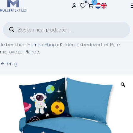
0
0
Ga naar de inhoud
Producten zoeken
Je bent hier:
Home
»
Shop
»
Kinderdekbedovertrek Pure
microvezel Planets
Terug