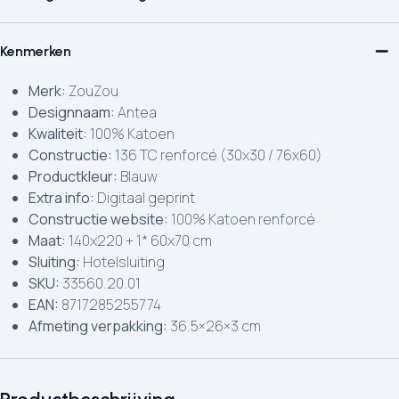
Kenmerken
Merk:
ZouZou
Designnaam:
Antea
Kwaliteit:
100% Katoen
Constructie:
136 TC renforcé (30x30 / 76x60)
Productkleur:
Blauw
Extra info:
Digitaal geprint
Constructie website:
100% Katoen renforcé
Maat:
140x220 + 1* 60x70 cm
Sluiting:
Hotelsluiting
SKU:
33560.20.01
EAN:
8717285255774
Afmeting verpakking:
36.5×26×3 cm