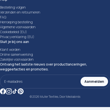
Bestelling volgen
Verzenden en retourneren
FAQ
Herroeping bestelling
Algemene voorwaarden
Cookiebeleid (EU)
Privacyverklaring (EU)
Sluit je bij ons aan
Klant worden
Online samenwerking
Zakelijke voorwaarden
Ontvang het laatste nieuws over productlanceringen,
weggeefacties en promoties.
E-
mailadres
Aanmelden
(Vereist)
© 2026 Muller Textiles, Door
Mediabirds