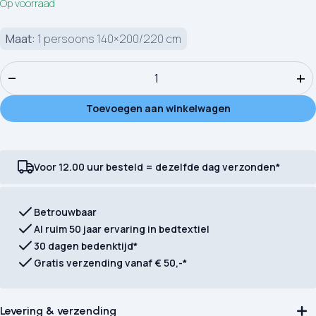
Op voorraad
Maat:
1 persoons 140×200/220 cm
Kinderdekbedovertrek ZouZou Antea aantal
−
+
Toevoegen aan winkelwagen
Voor 12.00 uur besteld = dezelfde dag verzonden*
Betrouwbaar
Al ruim 50 jaar ervaring in bedtextiel
30 dagen bedenktijd*
Gratis verzending vanaf € 50,-*
Levering & verzending