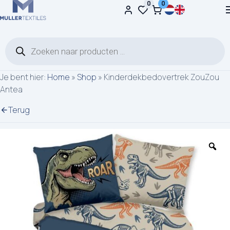
0
0
Ga naar de inhoud
Producten zoeken
Je bent hier:
Home
»
Shop
»
Kinderdekbedovertrek ZouZou
Antea
Terug