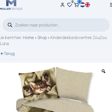
0
0
Ga naar de inhoud
Producten zoeken
Je bent hier:
Home
»
Shop
»
Kinderdekbedovertrek ZouZou
Luna
Terug