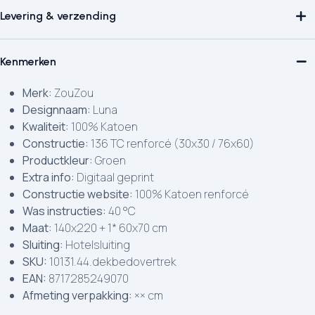
Levering & verzending
Kenmerken
Merk:
ZouZou
Designnaam:
Luna
Kwaliteit:
100% Katoen
Constructie:
136 TC renforcé (30x30 / 76x60)
Productkleur:
Groen
Extra info:
Digitaal geprint
Constructie website:
100% Katoen renforcé
Was instructies:
40 °C
Maat:
140x220 + 1* 60x70 cm
Sluiting:
Hotelsluiting
SKU:
10131.44.dekbedovertrek
EAN:
8717285249070
Afmeting verpakking:
×× cm