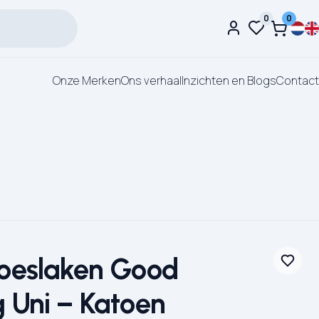
0
0
Onze Merken
Ons verhaal
Inzichten en Blogs
Contact
oeslaken Good
 Uni – Katoen