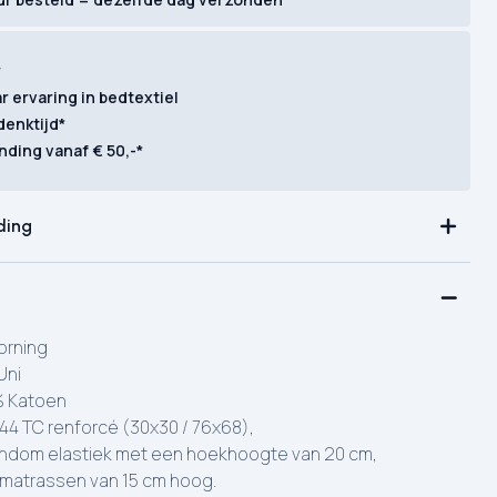
r
ar ervaring in bedtextiel
denktijd*
nding vanaf € 50,-*
ding
rning
Uni
 Katoen
44 TC renforcé (30x30 / 76x68),
dom elastiek met een hoekhoogte van 20 cm,
 matrassen van 15 cm hoog.