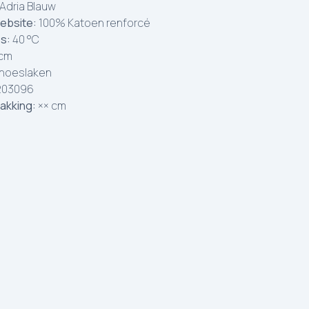
Adria Blauw
ebsite:
100% Katoen renforcé
es:
40 °C
 cm
hoeslaken
203096
akking:
×× cm