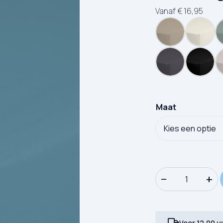
Vanaf
€
16,95
Maat
Kinderhoeslaken G
−
+
Voor 12.00 u