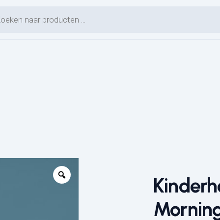
en zoeken
Kinderh
Morning
L