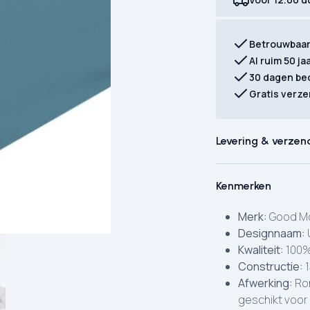
Betrouwbaa
Al ruim 50 ja
30 dagen be
Gratis verze
Levering & verzen
Kenmerken
Merk:
Good Mo
Designnaam:
Kwaliteit:
100%
Constructie:
1
Afwerking:
Ron
geschikt voor