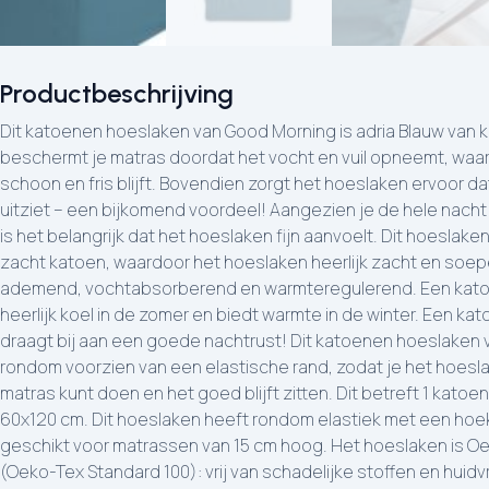
Productbeschrijving
Dit katoenen hoeslaken van Good Morning is adria Blauw van kleur. Een hoeslaken beschermt je matras doordat het vocht en vuil opneemt, waardoor je matras langer schoon en fris blijft. Bovendien zorgt het hoeslaken ervoor dat je matras er netjes uitziet – een bijkomend voordeel! Aangezien je de hele nacht op je hoeslaken ligt, is het belangrijk dat het hoeslaken fijn aanvoelt. Dit hoeslaken is gemaakt van 100% zacht katoen, waardoor het hoeslaken heerlijk zacht en soepel aanvoelt. Katoen is ademend, vochtabsorberend en warmteregulerend. Een katoenen hoeslaken is heerlijk koel in de zomer en biedt warmte in de winter. Een katoenen hoeslaken draagt bij aan een goede nachtrust! Dit katoenen hoeslaken van Good Morning zijn rondom voorzien van een elastische rand, zodat je het hoeslaken eenvoudig om je matras kunt doen en het goed blijft zitten. Dit betreft 1 katoenen hoeslaken van 60x120 cm. Dit hoeslaken heeft rondom elastiek met een hoekhoogte van 20 cm, geschikt voor matrassen van 15 cm hoog. Het hoeslaken is Oeko-Tex gecertificeerd (Oeko-Tex Standard 100): vrij van schadelijke stoffen en huidvriendelijk. Het is wasbaar op maximaal 40°C en geschikt voor de wasdroger. Dit katoenen hoeslaken van Good Morning is adria Blauw van kleur. Een hoeslaken beschermt je matras doordat het vocht en vuil opneemt, waardoor je matras langer schoon en fris blijft. Bovendien zorgt het hoeslaken ervoor dat je matras er netjes uitziet – een bijkomend voordeel! Aangezien je de hele nacht op je hoeslaken ligt, is het belangrijk dat het hoeslaken fijn aanvoelt. Dit hoeslaken is gemaakt van 100% zacht katoen, waardoor het hoeslaken heerlijk zacht en soepel aanvoelt. Katoen is ademend, vochtabsorberend en warmteregulerend. Een katoenen hoeslaken is heerlijk koel in de zomer en biedt warmte in de winter. Een katoenen hoeslaken draagt bij aan een goede nachtrust! Dit katoenen hoeslaken van Good Morning zijn rondom voorzien van een elastische rand, zodat je het hoeslaken eenvoudig om je matras kunt doen en het goed blijft zitten. Dit betreft 1 katoenen hoeslaken van 70x150 cm. Dit hoeslaken heeft rondom elastiek met een hoekhoogte van 25 cm, geschikt voor matrassen van 20 cm hoog. Het hoeslaken is Oeko-Tex gecertificeerd (Oeko-Tex Standard 100): vrij van schadelijke stoffen en huidvriendelijk. Het is wasbaar op maximaal 40°C en geschikt voor de wasdroger. Dit katoenen hoeslaken van Good Morning is adria Blauw van kleur. Een hoeslaken beschermt je matras doordat het vocht en vuil opneemt, waardoor je matras langer schoon en fris blijft. Bovendien zorgt het hoeslaken ervoor dat je matras er netjes uitziet – een bijkomend voordeel! Aangezien je de hele nacht op je hoeslaken ligt, is het belangrijk dat het hoeslaken fijn aanvoelt. Dit hoeslaken is gemaakt van 100% zacht katoen, waardoor het hoeslaken heerlijk zacht en soepel aanvoelt. Katoen is ademend, vochtabsorberend en warmteregulerend. Een katoenen hoeslaken is heerlijk koel in de zomer en biedt warmte in de winter. Een katoenen hoeslaken draagt bij aan een goede nachtrust! Dit katoenen hoeslaken van Good Morning zijn rondom voorzien van een elastische rand, zodat je het hoeslaken eenvoudig om je matras kunt doen en het goed blijft zitten. Dit betreft 1 katoenen hoeslaken van 80x200 cm. Dit hoeslaken heeft rondom elastiek met een hoekhoogte van 30 cm, geschikt voor matrassen van 25 cm hoog. Het hoeslaken is Oeko-Tex gecertificeerd (Oeko-Tex Standard 100): vrij van schadelijke stoffen en huidvriendelijk. Het is wasbaar op maximaal 40°C en geschikt voor de wasdroger. Dit katoenen hoeslaken van Good Morning is adria Blauw van kleur. Een hoeslaken beschermt je matras doordat het vocht en vuil opneemt, waardoor je matras langer schoon en fris blijft. Bovendien zorgt het hoeslaken ervoor dat je matras er netjes uitziet – een bijkomend voordeel! Aangezien je de hele nacht op je hoeslaken ligt, is het belangrijk dat het hoeslaken fijn aanvoelt. Dit hoeslaken is gemaakt van 100% zacht katoen, waardoor het hoeslaken heerlijk zacht en soepel aanvoelt. Katoen is ademend, vochtabsorberend en warmteregulerend. Een katoenen hoeslaken is heerlijk koel in de zomer en biedt warmte in de winter. Een katoenen hoeslaken draagt bij aan een goede nachtrust! Dit katoenen hoeslaken van Good Morning zijn rondom voorzien van een elastische rand, zodat je het hoeslaken eenvoudig om je matras kunt doen en het goed blijft zitten. Dit betreft 1 katoenen hoeslaken van 90x200 cm. Dit hoeslaken heeft rondom elastiek met een hoekhoogte van 30 cm, geschikt voor matrassen van 25 cm hoog. Het hoeslaken is Oeko-Tex gecertificeerd (Oeko-Tex Standard 100): vrij van schadelijke stoffen en huidvriendelijk. Het is wasbaar op maximaal 40°C en geschikt voor de wasdroger. Dit katoenen hoeslaken van Good Morning is adria Blauw van kleur. Een hoeslaken beschermt je matras doordat het vocht en vuil opneemt, waardoor je matras langer schoon en fris blijft. Bovendien zorgt het hoeslaken ervoor dat je matras er netjes uitziet – een bijkomend voordeel! Aangezien je de hele nacht op je hoeslaken ligt, is het belangrijk dat het hoeslaken fijn aanvoelt. Dit hoeslaken is gemaakt van 100% zacht katoen, waardoor het hoeslaken heerlijk zacht en soepel aanvoelt. Katoen is ademend, vochtabsorberend en warmteregulerend. Een katoenen hoeslaken is heerlijk koel in de zomer en biedt warmte in de winter. Een katoenen hoeslaken draagt bij aan een goede nachtrust! Dit katoenen hoeslaken van Good Morning zijn rondom voorzien van een elastische rand, zodat je het hoeslaken eenvoudig om je matras kunt doen en het goed blijft zitten. Dit betreft 1 katoenen hoeslaken van 90x220 cm. Dit hoeslaken heeft rondom elastiek met een hoekhoogte van 30 cm, geschikt voor matrassen van 25 cm hoog. Het hoeslaken is Oeko-Tex gecertificeerd (Oeko-Tex Standard 100): vrij van schadelijke stoffen en huidvriendelijk. Het is wasbaar op maximaal 40°C en geschikt voor de wasdroger. Dit katoenen hoeslaken van Good Morning is adria Blauw van kleur. Een hoeslaken beschermt je matras doordat het vocht en vuil opneemt, waardoor je matras langer schoon en fris blijft. Bovendien zorgt het hoeslaken ervoor dat je matras er netjes uitziet – een bijkomend voordeel! Aangezien je de hele nacht op je hoeslaken ligt, is het belangrijk dat het hoeslaken fijn aanvoelt. Dit hoeslaken is gemaakt van 100% zacht katoen, waardoor het hoeslaken heerlijk zacht en soepel aanvoelt. Katoen is ademend, vochtabsorberend en warmteregulerend. Een katoenen hoeslaken is heerlijk koel in de zomer en biedt warmte in de winter. Een katoenen hoeslaken draagt bij aan een goede nachtrust! Dit katoenen hoeslaken van Good Morning zijn rondom voorzien van een elastische rand, zodat je het hoeslaken eenvoudig om je matras kunt doen en het goed blijft zitten. Dit betreft 1 katoenen hoeslaken van 140x200 cm. Dit hoeslaken heeft rondom elastiek met een hoekhoogte van 30 cm, geschikt voor matrassen van 25 cm hoog. Het hoeslaken is Oeko-Tex gecertificeerd (Oeko-Tex Standard 100): vrij van schadelijke stoffen en huidvriendelijk. Het is wasbaar op maximaal 40°C en geschikt voor de wasdroger. Dit katoenen hoeslaken van Good Morning is adria Blauw van kleur. Een hoeslaken beschermt je matras doordat het vocht en vuil opneemt, waardoor je matras langer schoon en fris blijft. Bovendien zorgt het hoeslaken ervoor dat je matras er netjes uitziet – een bijkomend voordeel! Aangezien je de hele nacht op je hoeslaken ligt, is het belangrijk dat het hoeslaken fijn aanvoelt. Dit hoeslaken is gemaakt van 100% zacht katoen, waardoor het hoeslaken heerlijk zacht en soepel aanvoelt. Katoen is ademen