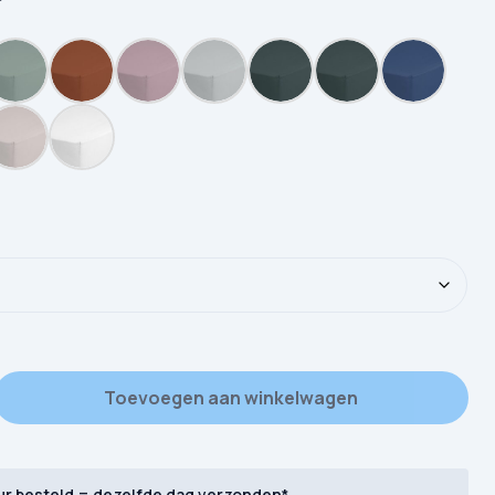
ood Morning Uni - Katoen aantal
Toevoegen aan winkelwagen
ur besteld = dezelfde dag verzonden*