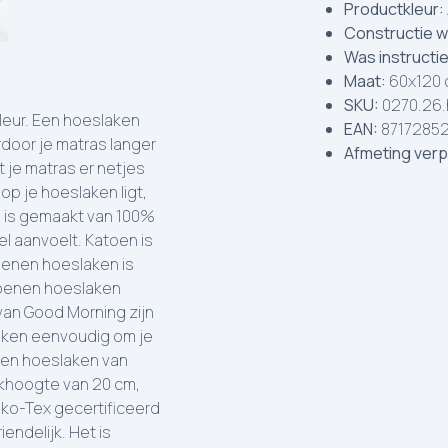
Productkleur:
Constructie w
Was instructi
Maat:
60x120
SKU:
0270.26.
d, vochtabsorberend en warmteregulerend. Een katoenen hoeslaken is heerlijk koel in de zomer en biedt warmte in de winter. Een katoenen hoeslaken draagt bij aan een goede nachtrust! Dit katoenen hoeslaken van Good Morning zijn rondom voorzien van een elastische rand, zodat je het hoeslaken eenvoudig om je matras kunt doen en het goed blijft zitten. Dit betreft 1 katoenen hoeslaken van 160x200 cm. Dit hoeslaken heeft rondom elastiek met een hoekhoogte van 30 cm, geschikt voor matrassen van 25 cm hoog. Het hoeslaken is Oeko-Tex gecertificeerd (Oeko-Tex Standard 100): vrij van schadelijke stoffen en huidvriendelijk. Het is wasbaar op maximaal 40°C en geschikt voor de wasdroger. Dit katoenen hoeslaken van Good Morning is adria Blauw van kleur. Een hoeslaken beschermt je matras doordat het vocht en vuil opneemt, waardoor je matras langer schoon en fris blijft. Bovendien zorgt het hoeslaken ervoor dat je matras er netjes uitziet – een bijkomend voordeel! Aangezien je de hele nacht op je hoeslaken ligt, is het belangrijk dat het hoeslaken fijn aanvoelt. Dit hoeslaken is gemaakt van 100% zacht katoen, waardoor het hoeslaken heerlijk zacht en soepel aanvoelt. Katoen is ademend, vochtabsorberend en warmteregulerend. Een katoenen hoeslaken is heerlijk koel in de zomer en biedt warmte in de winter. Een katoenen hoeslaken draagt bij aan een goede nachtrust! Dit katoenen hoeslaken van Good Morning zijn rondom voorzien van een elastische rand, zodat je het hoeslaken eenvoudig om je matras kunt doen en het goed blijft zitten. Dit betreft 1 katoenen hoeslaken van 180x200 cm. Dit hoeslaken heeft rondom elastiek met een hoekhoogte van 30 cm, geschikt voor matrassen van 25 cm hoog. Het hoeslaken is Oeko-Tex gecertificeerd (Oeko-Tex Standard 100): vrij van schadelijke stoffen en huidvriendelijk. Het is wasbaar op maximaal 40°C en geschikt voor de wasdroger. Dit katoenen hoeslaken van Good Morning is adria Blauw van kleur. Een hoeslaken beschermt je matras doordat het vocht en vuil opneemt, waardoor je matras langer schoon en fris blijft. Bovendien zorgt het hoeslaken ervoor dat je matras er netjes uitziet – een bijkomend voordeel! Aangezien je de hele nacht op je hoeslaken ligt, is het belangrijk dat het hoeslaken fijn aanvoelt. Dit hoeslaken is gemaakt van 100% zacht katoen, waardoor het hoeslaken heerlijk zacht en soepel aanvoelt. Katoen is ademend, voch
EAN:
8717285
Afmeting verp