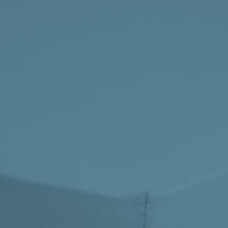
Hoofdkussens
Grijs
Kinderen
Matrasbeschermers
Bruin
1-persoons
Creme
Peuter
Roze
Ledikant
Paars
Rood
Oranje
Geel