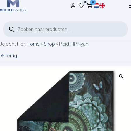
0
0
Ga naar de inhoud
Producten zoeken
Je bent hier:
Home
»
Shop
»
Plaid HIP Nyah
Terug