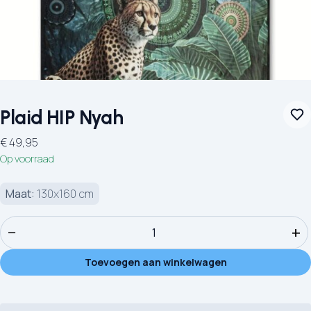
Plaid HIP Nyah
€
49,95
Op voorraad
Maat:
130x160 cm
Plaid HIP Nyah aantal
−
+
Toevoegen aan winkelwagen