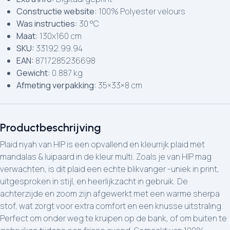
Constructie website:
100% Polyester velours
Was instructies:
30 °C
Maat:
130x160 cm
SKU:
33192.99.94
EAN:
8717285236698
Gewicht:
0.887 kg
Afmeting verpakking:
35×33×8 cm
Productbeschrijving
Plaid nyah van HIP is een opvallend en kleurrijk plaid met
mandalas & luipaard in de kleur multi. Zoals je van HIP mag
verwachten, is dit plaid een echte blikvanger -uniek in print,
uitgesproken in stijl, en heerlijkzacht in gebruik. De
achterzijde en zoom zijn afgewerkt met een warme sherpa
stof, wat zorgt voor extra comfort en een knusse uitstraling.
Perfect om onder weg te kruipen op de bank, of om buiten te