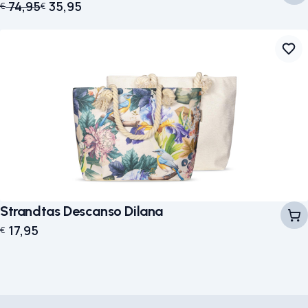
Oorspronkelijke prijs was: € 74,95.
Huidige prijs is: € 35,95.
74,95
35,95
€
€
Strandtas Descanso Dilana
17,95
€