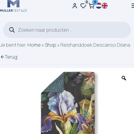
0
0
Ga naar de inhoud
Producten zoeken
Je bent hier:
Home
»
Shop
»
Reishanddoek Descanso Dilana
Terug