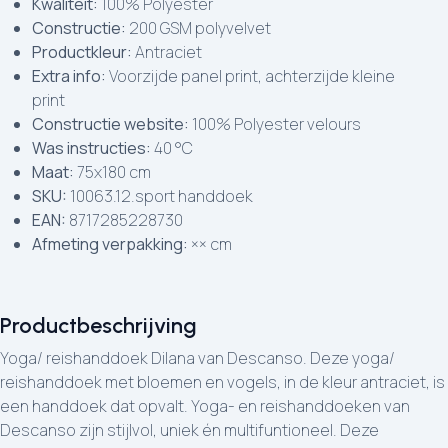
Kwaliteit:
100% Polyester
Constructie:
200 GSM polyvelvet
Productkleur:
Antraciet
Extra info:
Voorzijde panel print, achterzijde kleine
print
Constructie website:
100% Polyester velours
Was instructies:
40 °C
Maat:
75x180 cm
SKU:
10063.12.sport handdoek
EAN:
8717285228730
Afmeting verpakking:
×× cm
Productbeschrijving
Yoga/ reishanddoek Dilana van Descanso. Deze yoga/
reishanddoek met bloemen en vogels, in de kleur antraciet, is
een handdoek dat opvalt. Yoga- en reishanddoeken van
Descanso zijn stijlvol, uniek én multifuntioneel. Deze