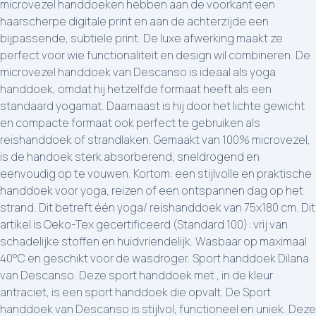
microvezel handdoeken hebben aan de voorkant een
haarscherpe digitale print en aan de achterzijde een
bijpassende, subtiele print. De luxe afwerking maakt ze
perfect voor wie functionaliteit en design wil combineren. De
microvezel handdoek van Descanso is ideaal als yoga
handdoek, omdat hij hetzelfde formaat heeft als een
standaard yogamat. Daarnaast is hij door het lichte gewicht
en compacte formaat ook perfect te gebruiken als
reishanddoek of strandlaken. Gemaakt van 100% microvezel,
is de handoek sterk absorberend, sneldrogend en
eenvoudig op te vouwen. Kortom: een stijlvolle en praktische
handdoek voor yoga, reizen of een ontspannen dag op het
strand. Dit betreft één yoga/ reishanddoek van 75x180 cm. Dit
artikel is Oeko-Tex gecertificeerd (Standard 100): vrij van
schadelijke stoffen en huidvriendelijk. Wasbaar op maximaal
40°C en geschikt voor de wasdroger. Sport handdoek Dilana
van Descanso. Deze sport handdoek met , in de kleur
antraciet, is een sport handdoek die opvalt. De Sport
handdoek van Descanso is stijlvol, functioneel en uniek. Deze