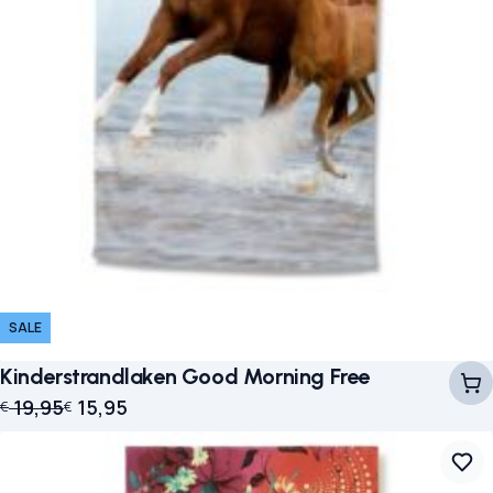
SALE
Kinderstrandlaken Good Morning Free
Oorspronkelijke prijs was: € 19,95.
Huidige prijs is: € 15,95.
19,95
15,95
€
€