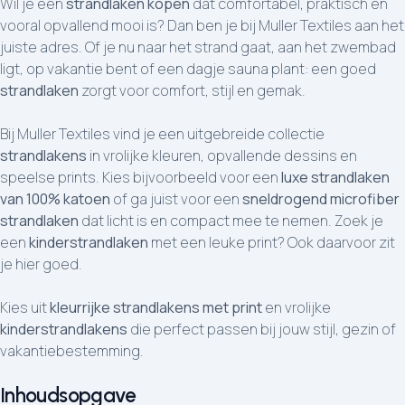
Wil je een
strandlaken kopen
dat comfortabel, praktisch en
vooral opvallend mooi is? Dan ben je bij Muller Textiles aan het
juiste adres. Of je nu naar het strand gaat, aan het zwembad
ligt, op vakantie bent of een dagje sauna plant: een goed
strandlaken
zorgt voor comfort, stijl en gemak.
Bij Muller Textiles vind je een uitgebreide collectie
strandlakens
in vrolijke kleuren, opvallende dessins en
speelse prints. Kies bijvoorbeeld voor een
luxe strandlaken
van 100% katoen
of ga juist voor een
sneldrogend microfiber
strandlaken
dat licht is en compact mee te nemen. Zoek je
een
kinderstrandlaken
met een leuke print? Ook daarvoor zit
je hier goed.
Kies uit
kleurrijke strandlakens met print
en vrolijke
kinderstrandlakens
die perfect passen bij jouw stijl, gezin of
vakantiebestemming.
Inhoudsopgave