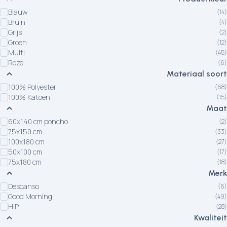
Blauw
(14)
Bruin
(4)
Grijs
(2)
Groen
(12)
Multi
(45)
Roze
(6)
Materiaal soort
100% Polyester
(68)
100% Katoen
(15)
Maat
60x140 cm poncho
(2)
75x150 cm
(33)
100x180 cm
(27)
50x100 cm
(17)
75x180 cm
(18)
Merk
Descanso
(6)
Good Morning
(49)
HIP
(28)
Kwaliteit