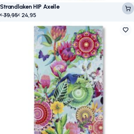
Strandlaken HIP Axelle
Oorspronkelijke prijs was: € 39,95.
Huidige prijs is: € 24,95.
39,95
24,95
€
€