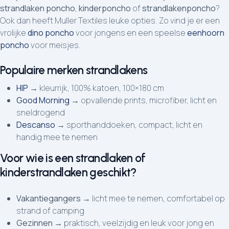
strandlaken poncho
,
kinderponcho
of
strandlakenponcho
?
Ook dan heeft Muller Textiles leuke opties. Zo vind je er een
vrolijke
dino poncho
voor jongens en een speelse
eenhoorn
poncho
voor meisjes.
Populaire merken strandlakens
HIP
→ kleurrijk, 100% katoen, 100×180 cm
Good Morning
→ opvallende prints, microfiber, licht en
sneldrogend
Descanso
→ sporthanddoeken, compact, licht en
handig mee te nemen
Voor wie is een strandlaken of
kinderstrandlaken geschikt?
Vakantiegangers
→ licht mee te nemen, comfortabel op
strand of camping
Gezinnen
→ praktisch, veelzijdig en leuk voor jong en