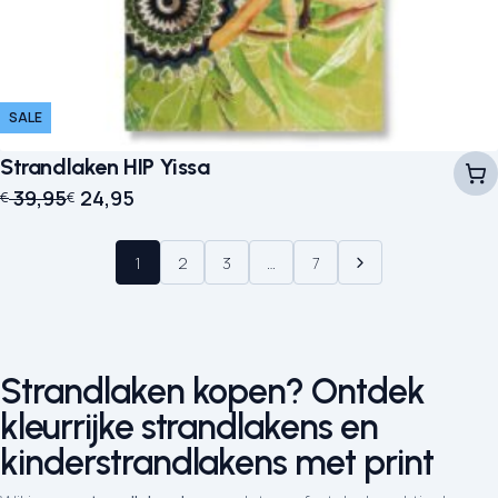
SALE
Strandlaken HIP Yissa
Oorspronkelijke prijs was: € 39,95.
Huidige prijs is: € 24,95.
39,95
24,95
€
€
1
2
3
…
7
Strandlaken kopen? Ontdek
kleurrijke strandlakens en
kinderstrandlakens met print