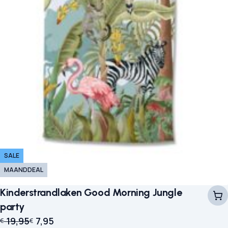
SALE
MAANDDEAL
Kinderstrandlaken Good Morning Jungle
party
Oorspronkelijke prijs was: € 19,95.
Huidige prijs is: € 7,95.
19,95
7,95
€
€