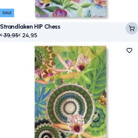
SALE
Strandlaken HIP Chess
Oorspronkelijke prijs was: € 39,95.
Huidige prijs is: € 24,95.
39,95
24,95
€
€