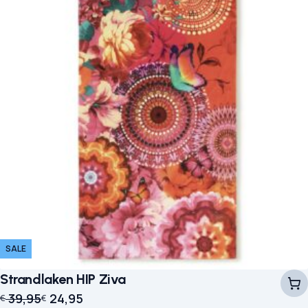
SALE
Strandlaken HIP Ziva
Oorspronkelijke prijs was: € 39,95.
Huidige prijs is: € 24,95.
39,95
24,95
€
€