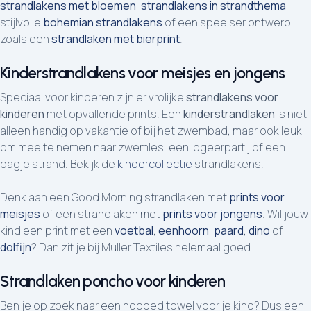
strandlakens met bloemen
,
strandlakens in strandthema
,
stijlvolle
bohemian strandlakens
of een speelser ontwerp
zoals een
strandlaken met bierprint
.
Kinderstrandlakens voor meisjes en jongens
Speciaal voor kinderen zijn er vrolijke
strandlakens voor
kinderen
met opvallende prints. Een
kinderstrandlaken
is niet
alleen handig op vakantie of bij het zwembad, maar ook leuk
om mee te nemen naar zwemles, een logeerpartij of een
dagje strand. Bekijk de
kindercollectie
strandlakens.
Denk aan een Good Morning strandlaken met
prints voor
meisjes
of een strandlaken met
prints voor jongens
. Wil jouw
kind een print met een
voetbal
,
eenhoorn
,
paard
,
dino
of
dolfijn
? Dan zit je bij Muller Textiles helemaal goed.
Strandlaken poncho voor kinderen
Ben je op zoek naar een hooded towel voor je kind? Dus een