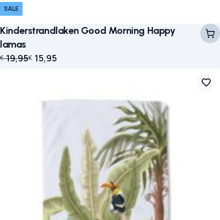
SALE
Kinderstrandlaken Good Morning Happy
lamas
Oorspronkelijke prijs was: € 19,95.
Huidige prijs is: € 15,95.
19,95
15,95
€
€