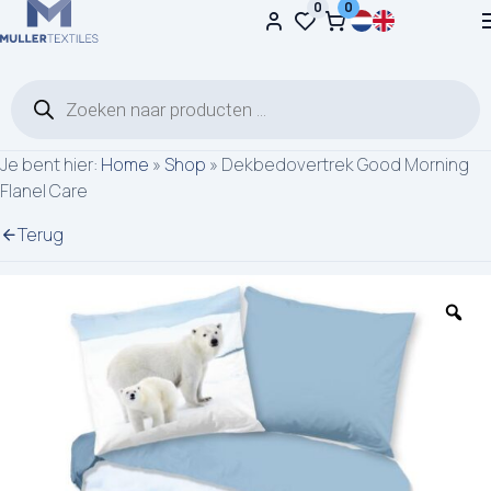
0
0
Ga naar de inhoud
Producten zoeken
Je bent hier:
Home
»
Shop
»
Dekbedovertrek Good Morning
Flanel Care
Terug