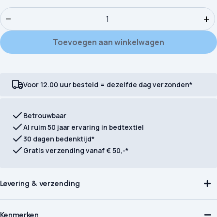
Dekbedovertrek Good Morning Flanel Care aantal
−
+
Toevoegen aan winkelwagen
Voor 12.00 uur besteld = dezelfde dag verzonden*
Betrouwbaar
Al ruim 50 jaar ervaring in bedtextiel
30 dagen bedenktijd*
Gratis verzending vanaf € 50,-*
Levering & verzending
Kenmerken