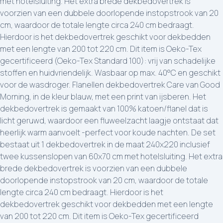
met hotelsluiting. Het extra brede dekbedovertrek is
voorzien van een dubbele doorlopende instopstrook van 20
cm, waardoor de totale lengte circa 240 cm bedraagt.
Hierdoor is het dekbedovertrek geschikt voor dekbedden
met een lengte van 200 tot 220 cm. Dit item is Oeko-Tex
gecertificeerd (Oeko-Tex Standard 100): vrij van schadelijke
stoffen en huidvriendelijk. Wasbaar op max. 40°C en geschikt
voor de wasdroger. Flanellen dekbedovertrek Care van Good
Morning, in de kleur blauw, met een print van ijsberen. Het
dekbedovertrek is gemaakt van 100% katoen/flanel dat is
licht geruwd, waardoor een fluweelzacht laagje ontstaat dat
heerlijk warm aanvoelt -perfect voor koude nachten. De set
bestaat uit 1 dekbedovertrek in de maat 240x220 inclusief
twee kussenslopen van 60x70 cm met hotelsluiting. Het extra
brede dekbedovertrek is voorzien van een dubbele
doorlopende instopstrook van 20 cm, waardoor de totale
lengte circa 240 cm bedraagt. Hierdoor is het
dekbedovertrek geschikt voor dekbedden met een lengte
van 200 tot 220 cm. Dit item is Oeko-Tex gecertificeerd