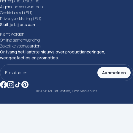
Herroeping bestelling
Algemene voorwaarden
Cookiebeleid (EU)
Privacyverklaring (EU)
Sluit je bij ons aan
Klant worden
Online samenwerking
Zakelijke voorwaarden
Ontvang het laatste nieuws over productlanceringen,
weggeefacties en promoties.
E-
mailadres
Aanmelden
(Vereist)
© 2026 Muller Textiles, Door
Mediabirds