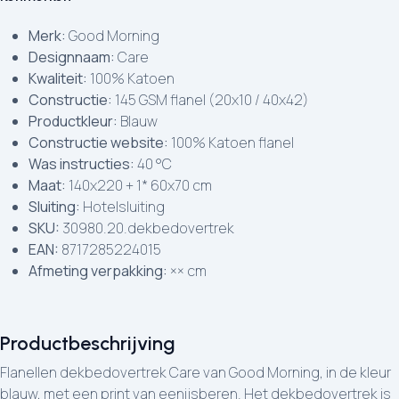
Merk:
Good Morning
Designnaam:
Care
Kwaliteit:
100% Katoen
Constructie:
145 GSM flanel (20x10 / 40x42)
Productkleur:
Blauw
Constructie website:
100% Katoen flanel
Was instructies:
40 °C
Maat:
140x220 + 1* 60x70 cm
Sluiting:
Hotelsluiting
SKU:
30980.20.dekbedovertrek
EAN:
8717285224015
Afmeting verpakking:
×× cm
Productbeschrijving
Flanellen dekbedovertrek Care van Good Morning, in de kleur
blauw, met een print van eenijsberen. Het dekbedovertrek is