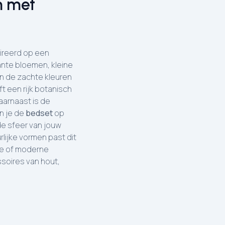
n met
ireerd op een
ante bloemen, kleine
n de zachte kleuren
t een rijk botanisch
aarnaast is de
n je de
bedset
op
e sfeer van jouw
lijke vormen past dit
he of moderne
soires van hout,