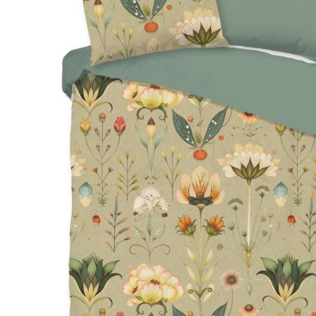
Hoofdkussens
Grijs
Kinderen
Matrasbeschermers
Bruin
1-persoons
Creme
Peuter
Roze
Ledikant
Paars
Rood
Oranje
Geel