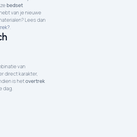
eze
bedset
 hebt van je nieuwe
materialen? Lees dan
trek?
.
ch
mbinatie van
r direct karakter,
ndien is het
overtrek
e dag.