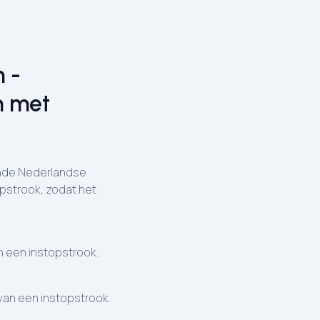
 -
n met
lende Nederlandse
opstrook, zodat het
 een instopstrook.
an een instopstrook.