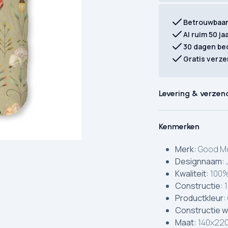
Betrouwbaa
Al ruim 50 ja
30 dagen be
Gratis verze
Levering & verzen
Kenmerken
Merk:
Good Mo
Designnaam:
Kwaliteit:
100%
Constructie:
1
Productkleur:
Constructie w
Maat:
140x220