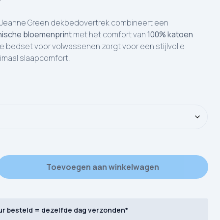
 Jeanne Green dekbedovertrek combineert een
nische bloemenprint
met het comfort van
100% katoen
xe bedset voor volwassenen zorgt voor een stijlvolle
imaal slaapcomfort.
ood Morning Jeanne aantal
Toevoegen aan winkelwagen
ur besteld = dezelfde dag verzonden*