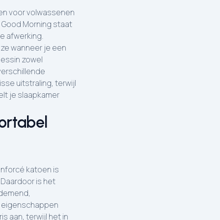
en voor volwassenen
r. Good Morning staat
e afwerking.
ze wanneer je een
dessin zowel
verschillende
e uitstraling, terwijl
elt je slaapkamer
ortabel
nforcé katoen is
 Daardoor is het
 ademend,
ke eigenschappen
s aan, terwijl het in