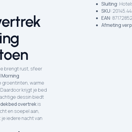
Sluiting:
Hotels
SKU:
20145.44
ertrek
EAN:
8717285
Afmeting verp
ing
toen
 brengt rust, sfeer
 Morning
e groentinten, warme
Daardoor krijgt je bed
rachtige dessin biedt
t
dekbed overtrek
is
cht en soepel aan,
 je iedere nacht van