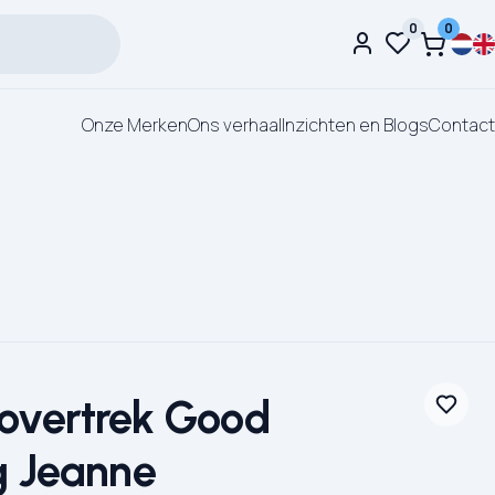
0
0
Onze Merken
Ons verhaal
Inzichten en Blogs
Contact
overtrek Good
g Jeanne