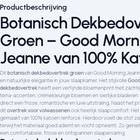
Productbeschrijving
Botanisch Dekbedov
Groen – Good Morn
Jeanne van 100% Ka
Dit
botanisch dekbedovertrek groen
van Good Morning Jeanne
en natuurlijke elegantie in jouw slaapkamer. Het stijlvolle
Good
dekbedovertrek
heeft een verfijnde bloemenprint met zacht
terra-accenten, crèmekleurige bloemen en sierlijke bladeren. 
direct een frisse, romantische en luxe uitstraling. Naast het p
dit
overtrek voor volwassenen
ook heerlijk slaapcomfort. He
gemaakt van 100% katoen renforcé. Hierdoor voelt de stof za
terwijl het materiaal goed ademt en vocht opneemt. Zo geniet
een comfortabele, frisse en ontspannen slaapervaring.