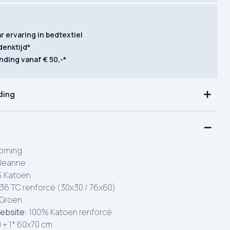
r
ar ervaring in bedtextiel
denktijd*
nding vanaf € 50,-*
ding
rning
Jeanne
 Katoen
36 TC renforcé (30x30 / 76x60)
Groen
ebsite:
100% Katoen renforcé
 + 1* 60x70 cm