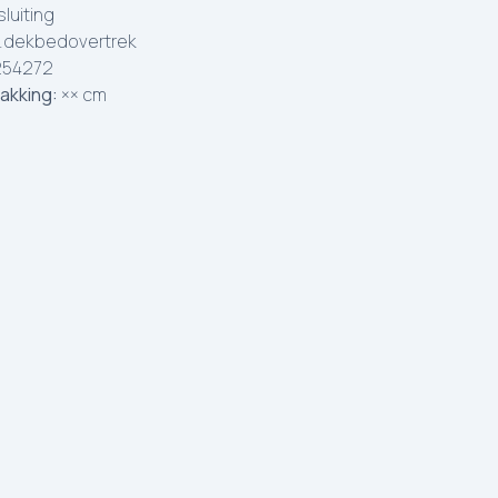
luiting
.dekbedovertrek
254272
akking:
×× cm