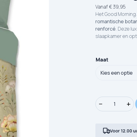
Vanaf
€
39,95
Het Good Morning
romantische bota
renforcé
. Deze lu
slaapkamer en opt
Maat
Dekbedovertrek G
−
+
Voor 12.00 u