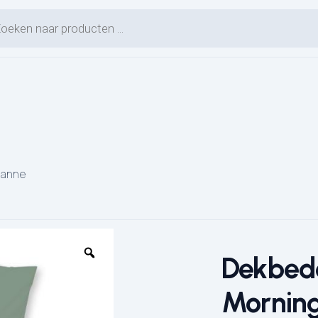
en zoeken
eanne
Dekbed
Mornin
L