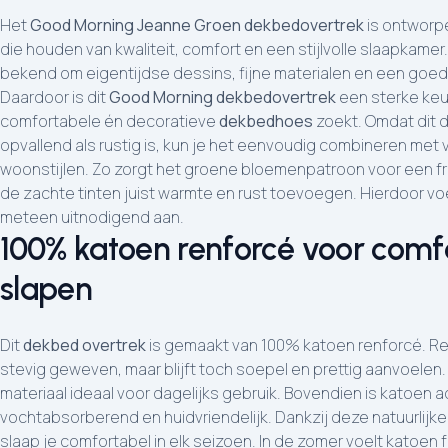
Het
Good Morning Jeanne Groen dekbedovertrek
is ontworp
die houden van kwaliteit, comfort en een stijlvolle slaapkame
bekend om eigentijdse dessins, fijne materialen en een goed
Daardoor is dit
Good Morning dekbedovertrek
een sterke keu
comfortabele én decoratieve
dekbedhoes
zoekt. Omdat dit 
opvallend als rustig is, kun je het eenvoudig combineren met 
woonstijlen. Zo zorgt het groene bloemenpatroon voor een friss
de zachte tinten juist warmte en rust toevoegen. Hierdoor vo
meteen uitnodigend aan.
100% katoen renforcé voor comf
slapen
Dit
dekbed overtrek
is gemaakt van 100% katoen renforcé. Re
stevig geweven, maar blijft toch soepel en prettig aanvoelen.
materiaal ideaal voor dagelijks gebruik. Bovendien is katoen
vochtabsorberend en huidvriendelijk. Dankzij deze natuurlij
slaap je comfortabel in elk seizoen. In de zomer voelt katoen fri