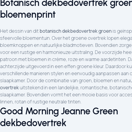
Botanisch dekbedovertrek groe
bloemenprint
Het dessin van dit
botanisch dekbedovertrek groen
is geïnsp
sfeervolle bloementuin. Over het groene overtrek lopen eleg
bloemknoppen en natuurlijke bladmotieven. Bovendien zorge
voor een rustige en harmonieuze uitstraling. De voorzijde heef
patroon met bloemen in crème, roze en warme aardetinten. D
achterzijde uitgevoerd in een effen groene kleur. Daardoor ku
verschillende manieren stylen en eenvoudig aanpassen aan d
slaapkamer. Door de combinatie van groen, bloemen en natuur
overtrek
uitstekend in een landelijke, romantische, botanisc
slaapkamer. Bovendien vormt het een mooie basis voor acces
linnen, rotan of rustige neutrale tinten.
Good Morning Jeanne Green
dekbedovertrek