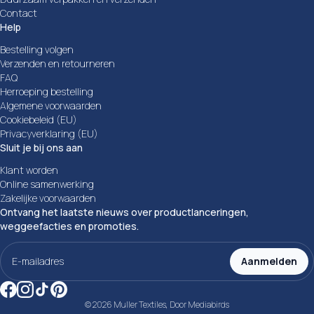
Contact
Help
Bestelling volgen
Verzenden en retourneren
FAQ
Herroeping bestelling
Algemene voorwaarden
Cookiebeleid (EU)
Privacyverklaring (EU)
Sluit je bij ons aan
Klant worden
Online samenwerking
Zakelijke voorwaarden
Ontvang het laatste nieuws over productlanceringen,
weggeefacties en promoties.
E-
mailadres
Aanmelden
(Vereist)
© 2026 Muller Textiles, Door
Mediabirds