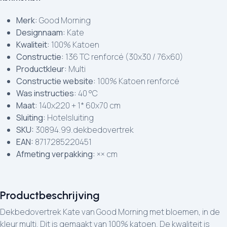
Merk:
Good Morning
Designnaam:
Kate
Kwaliteit:
100% Katoen
Constructie:
136 TC renforcé (30x30 / 76x60)
Productkleur:
Multi
Constructie website:
100% Katoen renforcé
Was instructies:
40 °C
Maat:
140x220 + 1* 60x70 cm
Sluiting:
Hotelsluiting
SKU:
30894.99.dekbedovertrek
EAN:
8717285220451
Afmeting verpakking:
×× cm
Productbeschrijving
Dekbedovertrek Kate van Good Morning met bloemen, in de
kleur multi. Dit is gemaakt van 100% katoen. De kwaliteit is