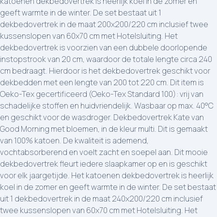
katoenen dekbedovertrek is heerlijk koel in de zomer en
geeft warmte in de winter. De set bestaat uit 1
dekbedovertrek in de maat 200x200/220 cm inclusief twee
kussenslopen van 60x70 cm met Hotelsluiting. Het
dekbedovertrek is voorzien van een dubbele doorlopende
instopstrook van 20 cm, waardoor de totale lengte circa 240
cm bedraagt. Hierdoor is het dekbedovertrek geschikt voor
dekbedden met een lengte van 200 tot 220 cm. Dit item is
Oeko-Tex gecertificeerd (Oeko-Tex Standard 100): vrij van
schadelijke stoffen en huidvriendelijk. Wasbaar op max. 40°C
en geschikt voor de wasdroger. Dekbedovertrek Kate van
Good Morning met bloemen, in de kleur multi. Dit is gemaakt
van 100% katoen. De kwaliteit is ademend,
vochtabsorberend en voelt zacht en soepel aan. Dit mooie
dekbedovertrek fleurt iedere slaapkamer op en is geschikt
voor elk jaargetijde. Het katoenen dekbedovertrek is heerlijk
koel in de zomer en geeft warmte in de winter. De set bestaat
uit 1 dekbedovertrek in de maat 240x200/220 cm inclusief
twee kussenslopen van 60x70 cm met Hotelsluiting. Het