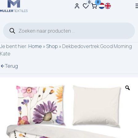
0
0
Ga naar de inhoud
Producten zoeken
Je bent hier:
Home
»
Shop
»
Dekbedovertrek Good Morning
Kate
Terug